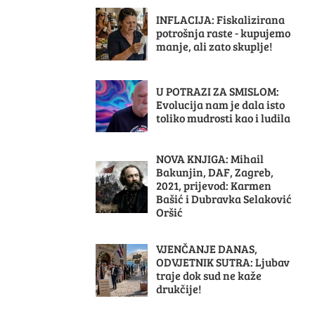
INFLACIJA: Fiskalizirana
potrošnja raste - kupujemo
manje, ali zato skuplje!
U POTRAZI ZA SMISLOM:
Evolucija nam je dala isto
toliko mudrosti kao i ludila
NOVA KNJIGA: Mihail
Bakunjin, DAF, Zagreb,
2021, prijevod: Karmen
Bašić i Dubravka Selaković
Oršić
VJENČANJE DANAS,
ODVJETNIK SUTRA: Ljubav
traje dok sud ne kaže
drukčije!