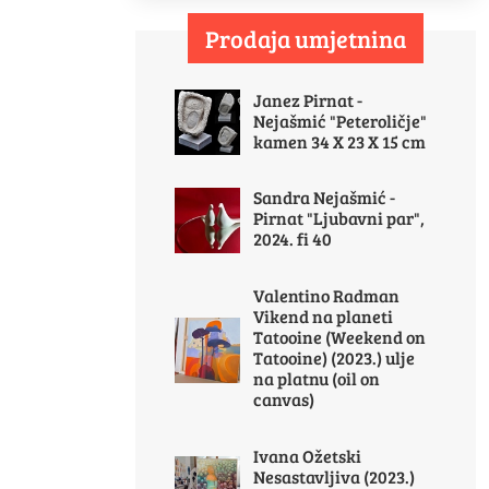
Prodaja umjetnina
Janez Pirnat -
Nejašmić "Peteroličje"
kamen 34 X 23 X 15 cm
Sandra Nejašmić -
Pirnat "Ljubavni par",
2024. fi 40
Valentino Radman
Vikend na planeti
Tatooine (Weekend on
Tatooine) (2023.) ulje
na platnu (oil on
canvas)
Ivana Ožetski
Nesastavljiva (2023.)