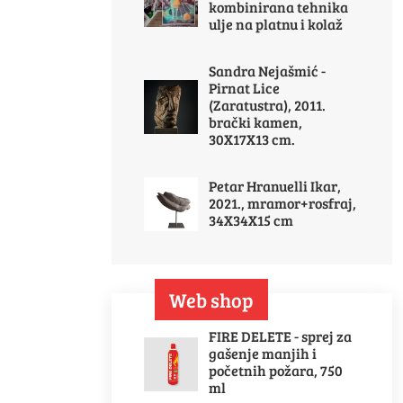
kombinirana tehnika
ulje na platnu i kolaž
Sandra Nejašmić -
Pirnat Lice
(Zaratustra), 2011.
brački kamen,
30X17X13 cm.
Petar Hranuelli Ikar,
2021., mramor+rosfraj,
34X34X15 cm
Web shop
FIRE DELETE - sprej za
gašenje manjih i
početnih požara, 750
ml