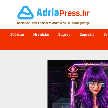
Početna
Hrvatska
Zagreb
Zaprešić
Sv