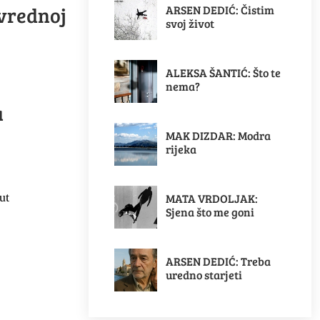
ivrednoj
ARSEN DEDIĆ: Čistim
svoj život
ALEKSA ŠANTIĆ: Što te
nema?
a
MAK DIZDAR: Modra
rijeka
ut
MATA VRDOLJAK:
Sjena što me goni
ARSEN DEDIĆ: Treba
uredno starjeti