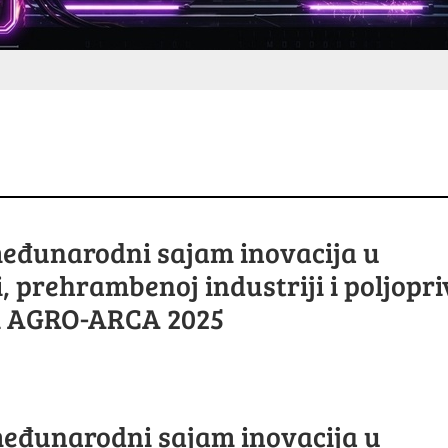
međunarodni sajam inovacija u
i, prehrambenoj industriji i poljopr
i AGRO-ARCA 2025
međunarodni sajam inovacija u