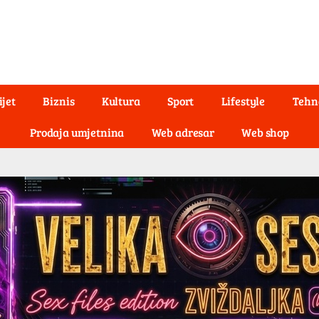
ijet
Biznis
Kultura
Sport
Lifestyle
Tehn
Prodaja umjetnina
Web adresar
Web shop