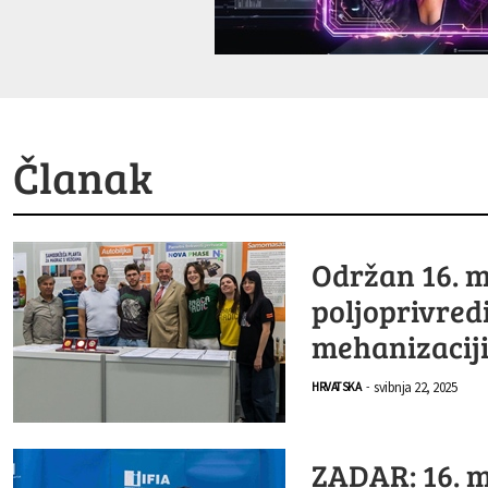
Članak
Održan 16. 
poljoprivred
mehanizacij
svibnja 22, 2025
HRVATSKA
-
ZADAR: 16. 