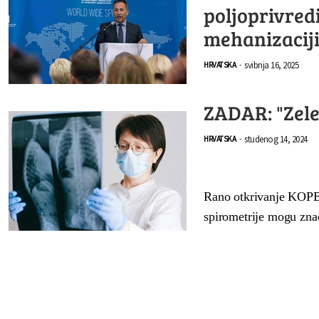
poljoprivred
mehanizacij
svibnja 16, 2025
HRVATSKA
-
ZADAR: "Zele
studenog 14, 2024
HRVATSKA
-
Rano otkrivanje KOPB-a
spirometrije mogu zna