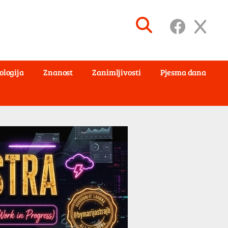
ologija
Znanost
Zanimljivosti
Pjesma dana