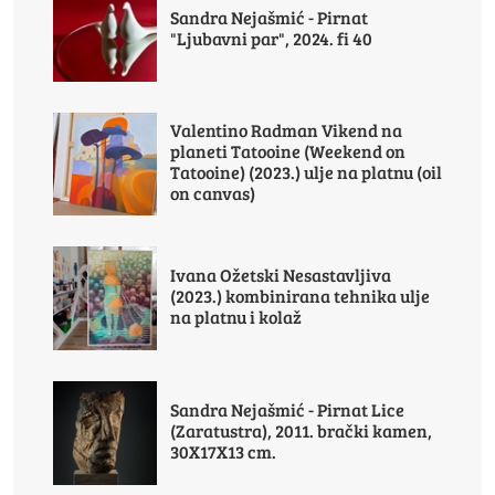
Sandra Nejašmić - Pirnat
"Ljubavni par", 2024. fi 40
Valentino Radman Vikend na
planeti Tatooine (Weekend on
Tatooine) (2023.) ulje na platnu (oil
on canvas)
Ivana Ožetski Nesastavljiva
(2023.) kombinirana tehnika ulje
na platnu i kolaž
Sandra Nejašmić - Pirnat Lice
(Zaratustra), 2011. brački kamen,
30X17X13 cm.