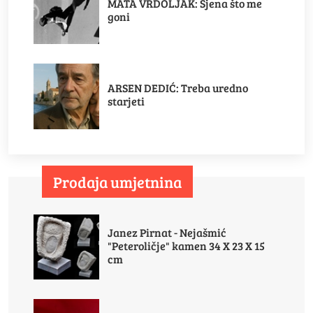
MATA VRDOLJAK: Sjena što me
goni
ARSEN DEDIĆ: Treba uredno
starjeti
Prodaja umjetnina
Janez Pirnat - Nejašmić
"Peteroličje" kamen 34 X 23 X 15
cm