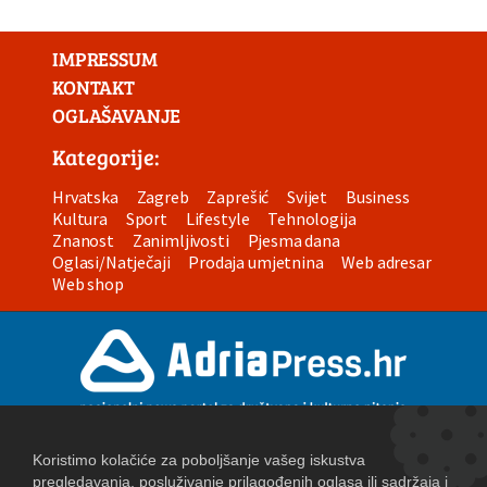
IMPRESSUM
KONTAKT
OGLAŠAVANJE
Kategorije:
Hrvatska
Zagreb
Zaprešić
Svijet
Business
Kultura
Sport
Lifestyle
Tehnologija
Znanost
Zanimljivosti
Pjesma dana
Oglasi/Natječaji
Prodaja umjetnina
Web adresar
Web shop
Uvjeti korištenja
Izjava o privatnosti
Postavke kolačića