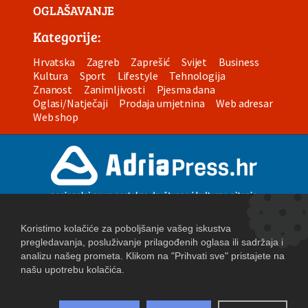
OGLAŠAVANJE
Kategorije:
Hrvatska
Zagreb
Zaprešić
Svijet
Business
Kultura
Sport
Lifestyle
Tehnologija
Znanost
Zanimljivosti
Pjesma dana
Oglasi/Natječaji
Prodaja umjetnina
Web adresar
Web shop
Uvjeti korištenja
Izjava o privatnosti
Postavke kolačića
Copyright 2026. AdriaPress.hr
|
Powered by
eNewsCMS
|
X-media
- izrada web stranica i