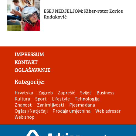
ESEJ NEDJELJOM: Kiber-rotor Zorice
Radaković
IMPRESSUM
KONTAKT
OGLAŠAVANJE
Kategorije:
Hrvatska
Zagreb
Zaprešić
Svijet
Business
Kultura
Sport
Lifestyle
Tehnologija
Znanost
Zanimljivosti
Pjesma dana
Oglasi/Natječaji
Prodaja umjetnina
Web adresar
Web shop