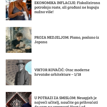
EKONOMIKA INFLACIJE: Fiskalizirana
potrošnja raste, ali građani ne kupuju
nužno više!
PROZA NEDJELJOM: Pismo, poslano iz
Japana
VIKTOR KOVAČIĆ: Otac moderne
hrvatske arhitekture – 1/18
U POTRAZI ZA SMISLOM: Neuspjeh je
najveći učitelj, naučite ga prihvaćati
da vam ne upropasti život i od