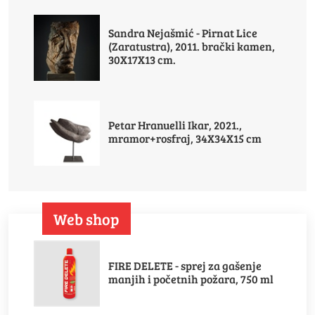
Sandra Nejašmić - Pirnat Lice
(Zaratustra), 2011. brački kamen,
30X17X13 cm.
Petar Hranuelli Ikar, 2021.,
mramor+rosfraj, 34X34X15 cm
Web shop
FIRE DELETE - sprej za gašenje
manjih i početnih požara, 750 ml