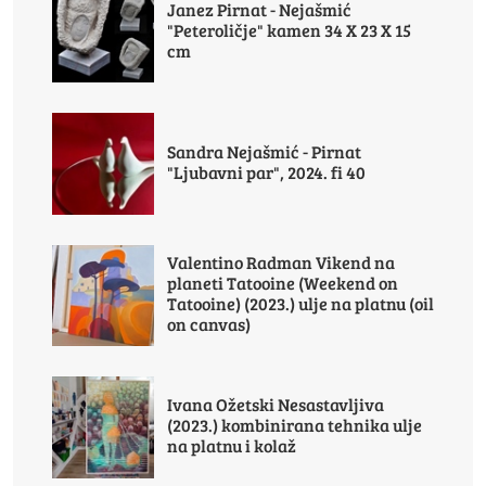
Janez Pirnat - Nejašmić
"Peteroličje" kamen 34 X 23 X 15
cm
Sandra Nejašmić - Pirnat
"Ljubavni par", 2024. fi 40
Valentino Radman Vikend na
planeti Tatooine (Weekend on
Tatooine) (2023.) ulje na platnu (oil
on canvas)
Ivana Ožetski Nesastavljiva
(2023.) kombinirana tehnika ulje
na platnu i kolaž