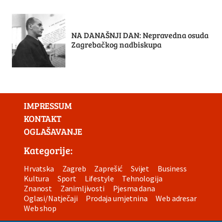
NA DANAŠNJI DAN: Nepravedna osuda
Zagrebačkog nadbiskupa
IMPRESSUM
KONTAKT
OGLAŠAVANJE
Kategorije:
Hrvatska
Zagreb
Zaprešić
Svijet
Business
Kultura
Sport
Lifestyle
Tehnologija
Znanost
Zanimljivosti
Pjesma dana
Oglasi/Natječaji
Prodaja umjetnina
Web adresar
Web shop