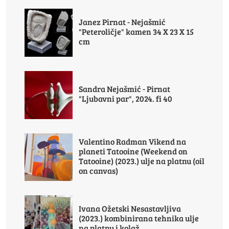
Janez Pirnat - Nejašmić
"Peteroličje" kamen 34 X 23 X 15
cm
Sandra Nejašmić - Pirnat
"Ljubavni par", 2024. fi 40
Valentino Radman Vikend na
planeti Tatooine (Weekend on
Tatooine) (2023.) ulje na platnu (oil
on canvas)
Ivana Ožetski Nesastavljiva
(2023.) kombinirana tehnika ulje
na platnu i kolaž