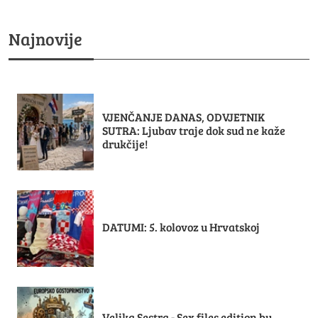
Najnovije
VJENČANJE DANAS, ODVJETNIK
SUTRA: Ljubav traje dok sud ne kaže
drukčije!
DATUMI: 5. kolovoz u Hrvatskoj
Velika Sestra - Sex files edition by