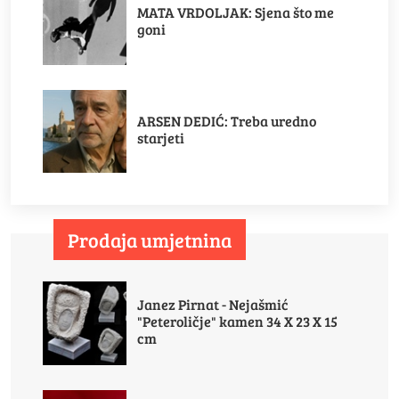
MATA VRDOLJAK: Sjena što me
goni
ARSEN DEDIĆ: Treba uredno
starjeti
Prodaja umjetnina
Janez Pirnat - Nejašmić
"Peteroličje" kamen 34 X 23 X 15
cm