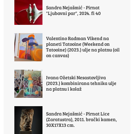
Sandra Nejašmić - Pirnat
"Ljubavni par", 2024. fi 40
Valentino Radman Vikend na
planeti Tatooine (Weekend on
Tatooine) (2023.) ulje na platnu (oil
on canvas)
Ivana Ožetski Nesastavljiva
(2023.) kombinirana tehnika ulje
na platnu i kolaž
Sandra Nejašmić - Pirnat Lice
(Zaratustra), 2011. brački kamen,
30X17X13 cm.