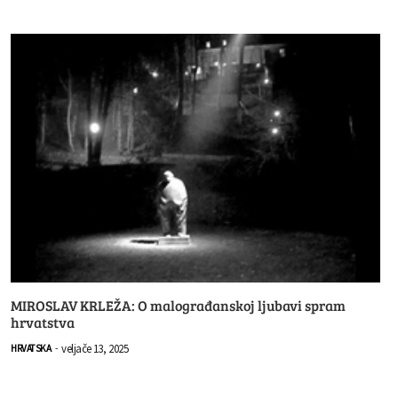
MIROSLAV KRLEŽA: O malograđanskoj ljubavi spram
hrvatstva
veljače 13, 2025
HRVATSKA
-