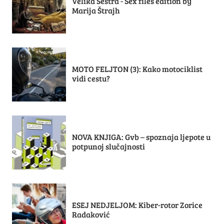
Velika Sestra - Sex files edition by
Marija Štrajh
MOTO FELJTON (3): Kako motociklist
vidi cestu?
NOVA KNJIGA: Gvb – spoznaja ljepote u
potpunoj slučajnosti
ESEJ NEDJELJOM: Kiber-rotor Zorice
Radaković