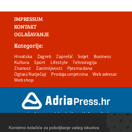
IMPRESSUM
KONTAKT
OGLAŠAVANJE
Kategorije:
Hrvatska
Zagreb
Zaprešić
Svijet
Business
Kultura
Sport
Lifestyle
Tehnologija
Znanost
Zanimljivosti
Pjesma dana
Oglasi/Natječaji
Prodaja umjetnina
Web adresar
Web shop
Uvjeti korištenja
Izjava o privatnosti
Postavke kolačića