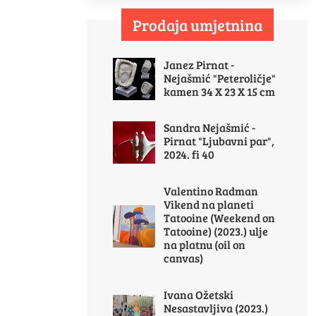
Prodaja umjetnina
Janez Pirnat -
Nejašmić "Peteroličje"
kamen 34 X 23 X 15 cm
Sandra Nejašmić -
Pirnat "Ljubavni par",
2024. fi 40
Valentino Radman
Vikend na planeti
Tatooine (Weekend on
Tatooine) (2023.) ulje
na platnu (oil on
canvas)
Ivana Ožetski
Nesastavljiva (2023.)