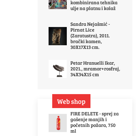
kombinirana tehnika
ulje na platnu i kolaž
Sandra Nejašmić -
Pirnat Lice
(Zaratustra), 2011.
brački kamen,
30X17X13 cm.
Petar Hranuelli Ikar,
2021., mramor+rosfraj,
34X34X15 cm
Web shop
FIRE DELETE - sprej za
gašenje manjih i
početnih požara, 750
ml