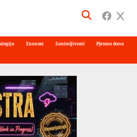
ologija
Znanost
Zanimljivosti
Pjesma dana