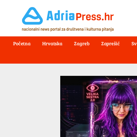
Početna
Hrvatska
Zagreb
Zaprešić
Sv