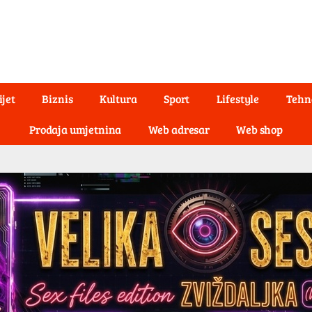
ijet
Biznis
Kultura
Sport
Lifestyle
Tehn
Prodaja umjetnina
Web adresar
Web shop