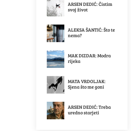
ARSEN DEDIĆ: Čistim
svoj život
ALEKSA ŠANTIĆ: Što te
nema?
MAK DIZDAR: Modra
rijeka
MATA VRDOLJAK:
Sjena što me goni
ARSEN DEDIĆ: Treba
uredno starjeti