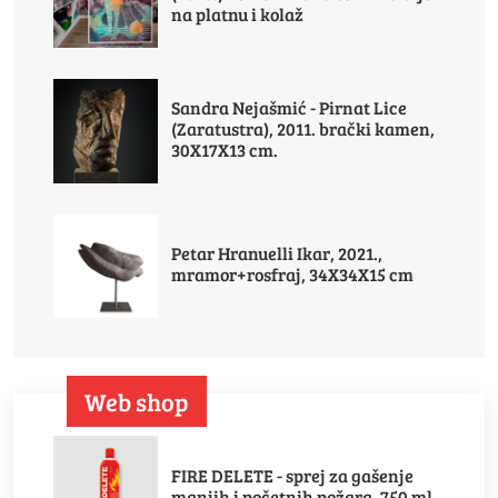
na platnu i kolaž
Sandra Nejašmić - Pirnat Lice
(Zaratustra), 2011. brački kamen,
30X17X13 cm.
Petar Hranuelli Ikar, 2021.,
mramor+rosfraj, 34X34X15 cm
Web shop
FIRE DELETE - sprej za gašenje
manjih i početnih požara, 750 ml