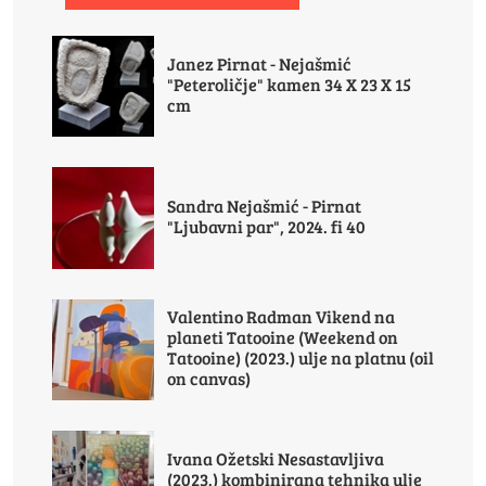
Janez Pirnat - Nejašmić
"Peteroličje" kamen 34 X 23 X 15
cm
Sandra Nejašmić - Pirnat
"Ljubavni par", 2024. fi 40
Valentino Radman Vikend na
planeti Tatooine (Weekend on
Tatooine) (2023.) ulje na platnu (oil
on canvas)
Ivana Ožetski Nesastavljiva
(2023.) kombinirana tehnika ulje