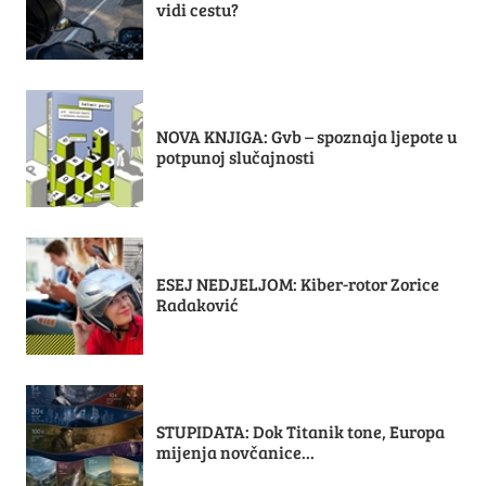
vidi cestu?
NOVA KNJIGA: Gvb – spoznaja ljepote u
potpunoj slučajnosti
ESEJ NEDJELJOM: Kiber-rotor Zorice
Radaković
STUPIDATA: Dok Titanik tone, Europa
mijenja novčanice...