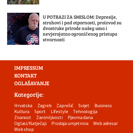
U POTRAZI ZA SMISLOM: Depresije,
strahovi i pad otpornosti, proizvod su
dvostruke prirode našeg uma i
nevjerojatno ograničenog pristupa
stvarnosti
IMPRESSUM
KONTAKT
OGLAŠAVANJE
Kategorije:
Hrvatska
Zagreb
Zaprešić
Svijet
Business
Kultura
Sport
Lifestyle
Tehnologija
Znanost
Zanimljivosti
Pjesma dana
Oglasi/Natječaji
Prodaja umjetnina
Web adresar
Web shop