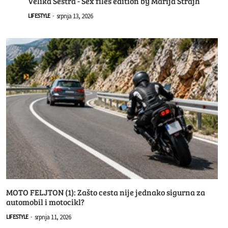
Velika Sestra - Sex files edition by Marija Štrajh
srpnja 13, 2026
LIFESTYLE
-
MOTO FELJTON (1): Zašto cesta nije jednako sigurna za
automobil i motocikl?
srpnja 11, 2026
LIFESTYLE
-