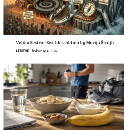
Velika Sestra - Sex files edition by Marija Štrajh
kolovoza 4, 2026
LIFESTYLE
-