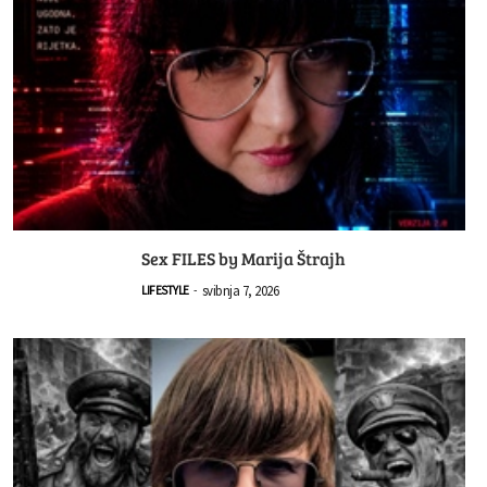
Sex FILES by Marija Štrajh
svibnja 7, 2026
LIFESTYLE
-