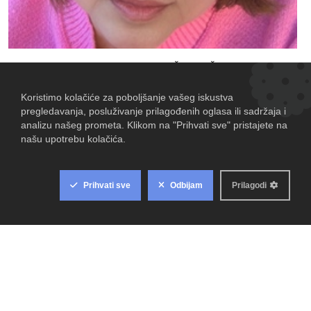
Sex FILES by Marija Štrajh: Žrtve
veljače 16, 2026
LIFESTYLE
-