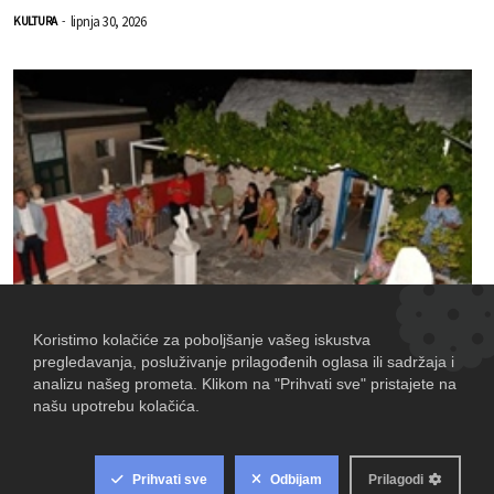
lipnja 30, 2026
KULTURA
-
Započinje peta po redu manifestacija „Janezovi dani“ u
Postirima na otoku Braču, u čast Janeza Pirnata -
Nejašmića slovenskoga kipara
lipnja 24, 2026
KULTURA
-