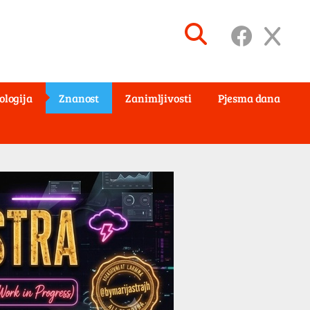
ologija
Znanost
Zanimljivosti
Pjesma dana