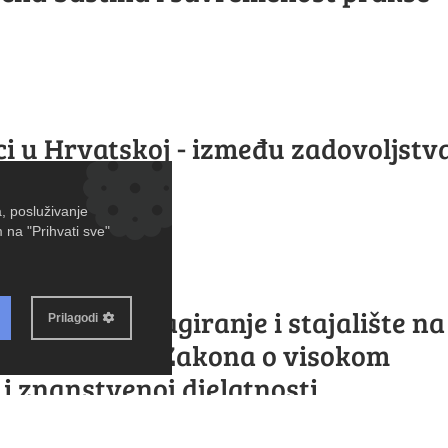
ci u Hrvatskoj - između zadovoljstva
NDIKAT: Reagiranje i stajalište na
ona i dopuna Zakona o visokom
i znanstvenoj djelatnosti