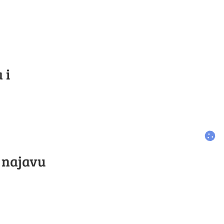
 i
 najavu