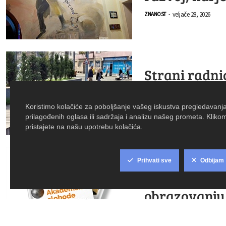
veljače 28, 2026
ZNANOST
-
Strani radni
distance
veljače 23, 2026
ZNANOST
-
AKADEMSKI SI
izmjene Zak
obrazovanju 
prosinca 27, 2025
ZNANOST
-