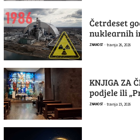
Četrdeset go
nuklearnih in
travnja 26, 2026
ZNANOST
-
KNJIGA ZA ČI
podjele ili 
travnja 19, 2026
ZNANOST
-