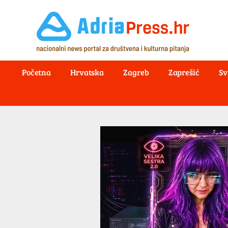
Početna
Hrvatska
Zagreb
Zaprešić
Sv