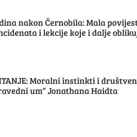
dina nakon Černobila: Mala povijes
cidenata i lekcije koje i dalje obliku
TANJE: Moralni instinkti i društve
„Pravedni um“ Jonathana Haidta