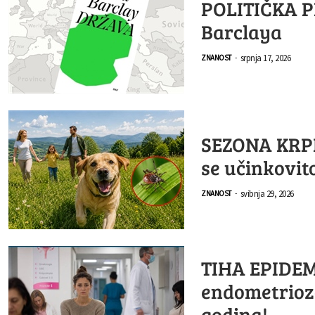
POLITIČKA P
Barclaya
srpnja 17, 2026
ZNANOST
-
SEZONA KRPEL
se učinkovito
svibnja 29, 2026
ZNANOST
-
TIHA EPIDEMI
endometrioz
godina!