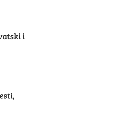
atski i
esti,