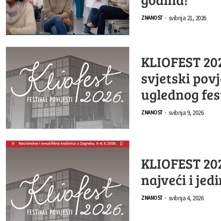
svibnja 21, 2026
ZNANOST
-
KLIOFEST 202
svjetski povj
uglednog fes
svibnja 9, 2026
ZNANOST
-
KLIOFEST 2026
najveći i jed
svibnja 4, 2026
ZNANOST
-