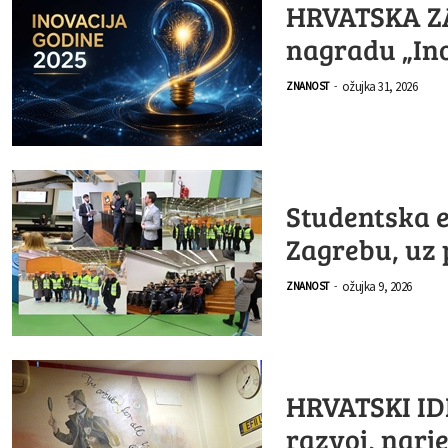
HRVATSKA ZA
nagradu „Ino
ožujka 31, 2026
ZNANOST
-
Studentska 
Zagrebu, uz 
ožujka 9, 2026
ZNANOST
-
HRVATSKI IDE
razvoj, narj