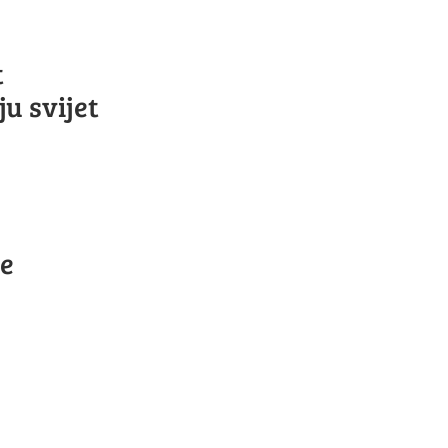
t
ju svijet
ne