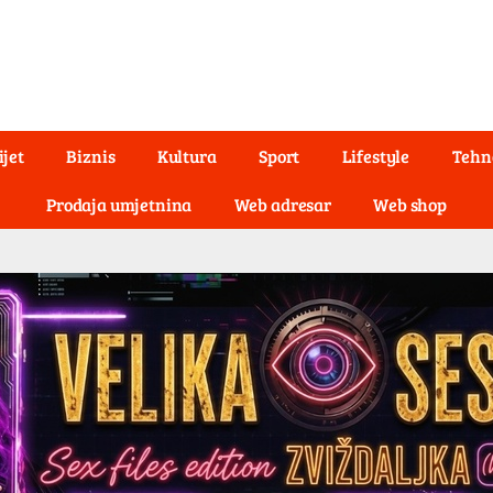
ijet
Biznis
Kultura
Sport
Lifestyle
Tehn
Prodaja umjetnina
Web adresar
Web shop