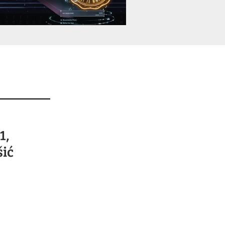
1,
šić