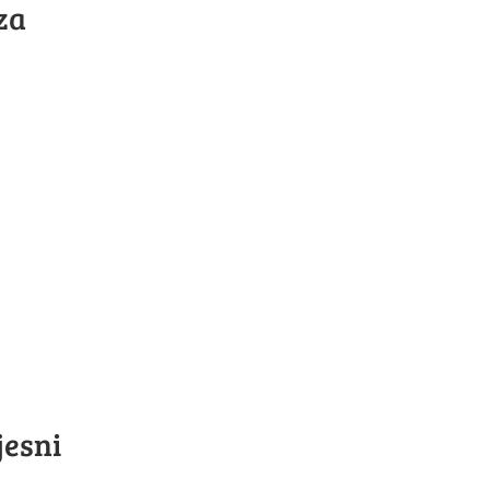
za
jesni