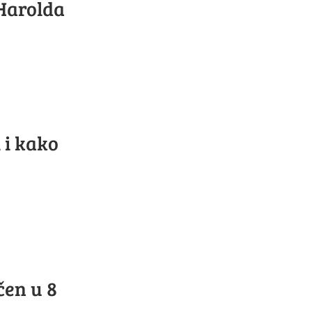
Harolda
 i kako
čen u 8