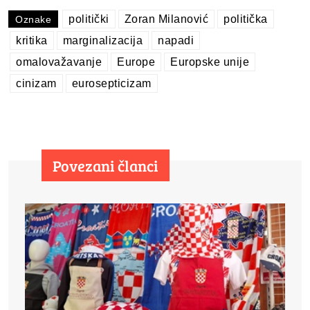
politički
Zoran Milanović
politička
Oznake
kritika
marginalizacija
napadi
omalovažavanje
Europe
Europske unije
cinizam
eurosepticizam
Povezani članci