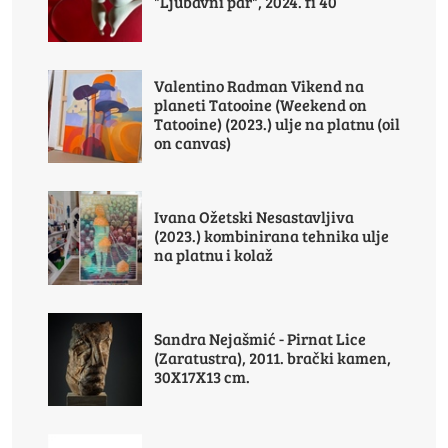
"Ljubavni par", 2024. fi 40
Valentino Radman Vikend na
planeti Tatooine (Weekend on
Tatooine) (2023.) ulje na platnu (oil
on canvas)
Ivana Ožetski Nesastavljiva
(2023.) kombinirana tehnika ulje
na platnu i kolaž
Sandra Nejašmić - Pirnat Lice
(Zaratustra), 2011. brački kamen,
30X17X13 cm.