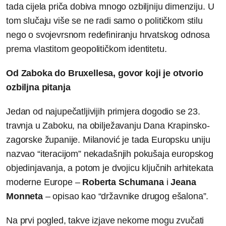
tada cijela priča dobiva mnogo ozbiljniju dimenziju. U
tom slučaju više se ne radi samo o političkom stilu
nego o svojevrsnom redefiniranju hrvatskog odnosa
prema vlastitom geopolitičkom identitetu.
Od Zaboka do Bruxellesa, govor koji je otvorio
ozbiljna pitanja
Jedan od najupečatljivijih primjera dogodio se 23.
travnja u Zaboku, na obilježavanju Dana Krapinsko-
zagorske županije. Milanović je tada Europsku uniju
nazvao “iteracijom” nekadašnjih pokušaja europskog
objedinjavanja, a potom je dvojicu ključnih arhitekata
moderne Europe –
Robert
a
Schuman
a
i
Jean
a
Monnet
a
– opisao kao “državnike drugog ešalona”.
Na prvi pogled, takve izjave nekome mogu zvučati