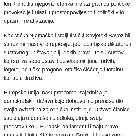
tom trenutku njegova retorika prelazi granicu političke
provokacije i ulazi u prostor povijesno i politički vrlo
opasnih relativizacija.
Nacistička Njemačka i staljinistički Sovjetski Savez bili
su režimi masovne represije, jednopartijske diktature i
sustavnog uništavanja ljudskih prava. To su sustavi
koji su iza sebe ostavili desetke milijuna mrtvih,
logore, političke progone, etnička čišćenja i totalnu
kontrolu društva.
Europska unija, nasuprot tome, zajednica je
demokratskih država koje dobrovoljno prenose dio
svojih ovlasti na zajedničke institucije. Države članice
sudjeluju u donošenju odluka, biraju svoje
predstavnike u Europski parlament i imaju pravo
napustiti Uniju, što je pokazao Brexit. Upravo zato