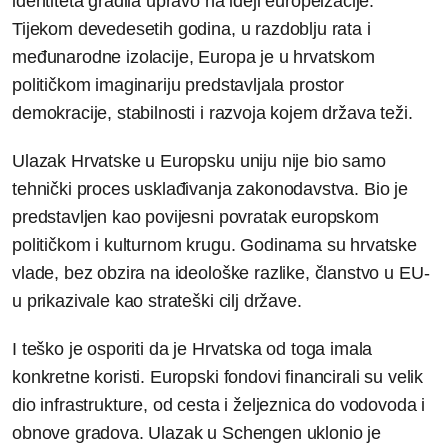
identiteta gradila upravo na ideji europeizacije.
Tijekom devedesetih godina, u razdoblju rata i
međunarodne izolacije, Europa je u hrvatskom
političkom imaginariju predstavljala prostor
demokracije, stabilnosti i razvoja kojem država teži.
Ulazak Hrvatske u Europsku uniju nije bio samo
tehnički proces usklađivanja zakonodavstva. Bio je
predstavljen kao povijesni povratak europskom
političkom i kulturnom krugu. Godinama su hrvatske
vlade, bez obzira na ideološke razlike, članstvo u EU-
u prikazivale kao strateški cilj države.
I teško je osporiti da je Hrvatska od toga imala
konkretne koristi. Europski fondovi financirali su velik
dio infrastrukture, od cesta i željeznica do vodovoda i
obnove gradova. Ulazak u Schengen uklonio je