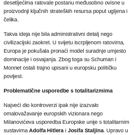
desetljećima ratovale postanu međusobno ovisne u
proizvodnji ključnih strateških resursa poput ugljena i
čelika.
Takva ideja nije bila administrativni detalj nego
civilizacijski zaokret. U svijetu iscrpljenom ratovima,
Europa je pokušala pronaći model suradnje umjesto
dominacije i osvajanja. Zbog toga su Schuman i
Monnet ostali trajno upisani u europsku političku
povijest.
Problematične usporedbe s totalitarizmima
Najveći dio kontroverzi ipak nije izazvalo
omalovažavanje europskih vizionara nego
Milanovićeva usporedba Europske unije s totalitarnim
sustavima
Adolf
a
Hitler
a
i
Josif
a
Staljin
a
. Upravo u