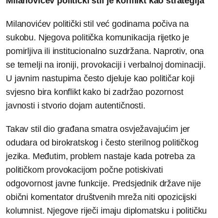
Milanovićev politički stil je konflikt kao strategija
Milanovićev politički stil već godinama počiva na
sukobu. Njegova politička komunikacija rijetko je
pomirljiva ili institucionalno suzdržana. Naprotiv, ona
se temelji na ironiji, provokaciji i verbalnoj dominaciji.
U javnim nastupima često djeluje kao političar koji
svjesno bira konflikt kako bi zadržao pozornost
javnosti i stvorio dojam autentičnosti.
Takav stil dio građana smatra osvježavajućim jer
odudara od birokratskog i često sterilnog političkog
jezika. Međutim, problem nastaje kada potreba za
političkom provokacijom počne potiskivati
odgovornost javne funkcije. Predsjednik države nije
obični komentator društvenih mreža niti opozicijski
kolumnist. Njegove riječi imaju diplomatsku i političku