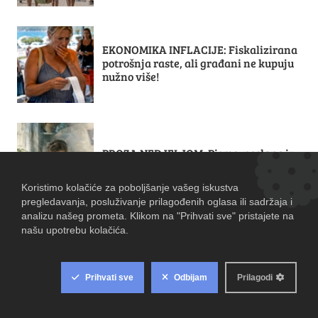
EKONOMIKA INFLACIJE: Fiskalizirana
potrošnja raste, ali građani ne kupuju
nužno više!
PROZA NEDJELJOM: Pismo, poslano iz
Japana
VIKTOR KOVAČIĆ: Otac moderne
hrvatske arhitekture – 1/18