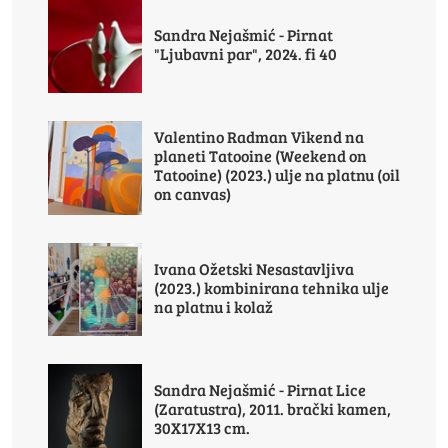
Sandra Nejašmić - Pirnat
"Ljubavni par", 2024. fi 40
Valentino Radman Vikend na
planeti Tatooine (Weekend on
Tatooine) (2023.) ulje na platnu (oil
on canvas)
Ivana Ožetski Nesastavljiva
(2023.) kombinirana tehnika ulje
na platnu i kolaž
Sandra Nejašmić - Pirnat Lice
(Zaratustra), 2011. brački kamen,
30X17X13 cm.