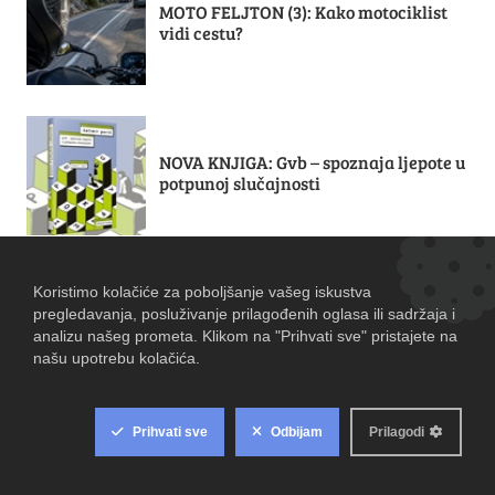
MOTO FELJTON (3): Kako motociklist
vidi cestu?
NOVA KNJIGA: Gvb – spoznaja ljepote u
potpunoj slučajnosti
ESEJ NEDJELJOM: Kiber-rotor Zorice
Radaković
STUPIDATA: Dok Titanik tone, Europa
mijenja novčanice...