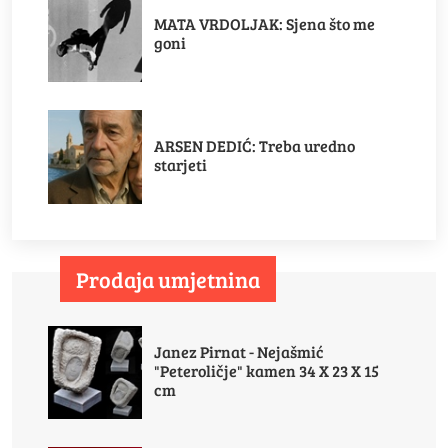
MATA VRDOLJAK: Sjena što me
goni
ARSEN DEDIĆ: Treba uredno
starjeti
Prodaja umjetnina
Janez Pirnat - Nejašmić
"Peteroličje" kamen 34 X 23 X 15
cm