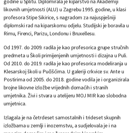
godine u Splitu. Diplomirala je kiparstvo na Akademiji
likovnih umjetnosti (ALU) u Zagrebu 1995. godine, u klasi
profesora Stipe Sikirice, s nagradom za najuspješniji
diplomski rad na kiparskomu odjelu. Studijski je boravila u
Rimu, Firenci, Parizu, Londonu i Bruxellesu.
Od 1997. do 2009. radila je kao profesorica grupe stručnih
predmeta u Školi primijenjenih umjetnosti i dizajna u Puli.
Od 2010. do 2019. radila je kao profesorica modeliranja u
Klesarskoj školi u Pučišćima. U galeriji crkvice sv. Ante u
Postirima od 2005. do 2018. godine vodila je i organizirala
brojne likovne izložbe vrijednih domaćih i stranih
umjetnika. Živi i stvara u atelijeru MOJ MIR kao slobodna
umjetnica.
Izlagala je na četrdeset samostalnih i trideset skupnih
izložbama u zemlji i inozemstvu, a sudjelovala je i na