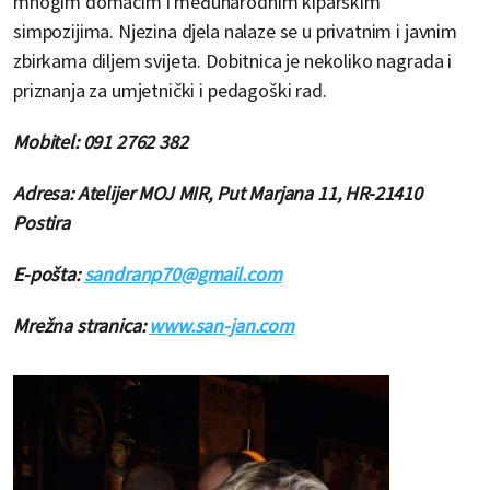
mnogim domaćim i međunarodnim kiparskim
simpozijima. Njezina djela nalaze se u privatnim i javnim
zbirkama diljem svijeta. Dobitnica je nekoliko nagrada i
priznanja za umjetnički i pedagoški rad.
Mobitel: 091 2762 382
Adresa: Atelijer MOJ MIR, Put Marjana 11, HR-21410
Postira
E-pošta:
sandranp70@gmail.com
Mrežna stranica:
www.san-jan.com