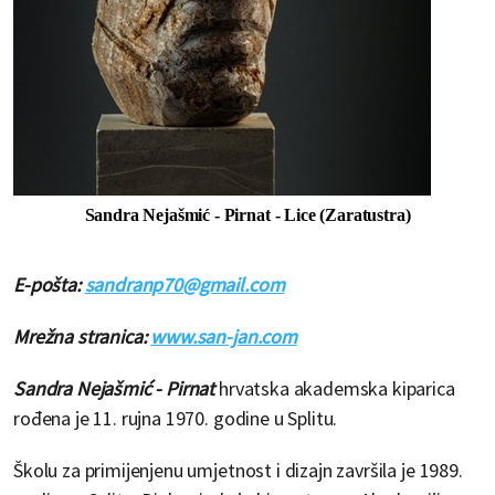
Sandra Nejašmić - Pirnat - Lice (Zaratustra)
E-pošta:
sandranp70@gmail.com
Mrežna stranica:
www.san-jan.com
Sandra Nejašmić - Pirnat
hrvatska akademska kiparica
rođena je 11. rujna 1970. godine u Splitu.
Školu za primijenjenu umjetnost i dizajn završila je 1989.