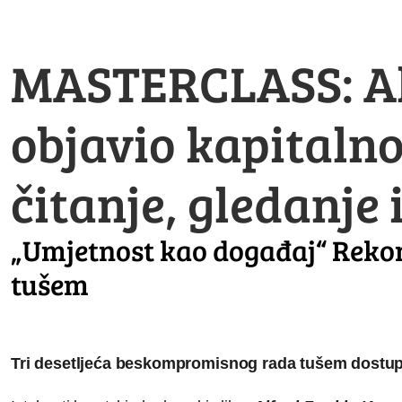
MASTERCLASS: Al
objavio kapitalno
čitanje, gledanje 
„Umjetnost kao događaj“ Rekon
tušem
T
ri desetljeća beskompromisnog rada tušem dostupn