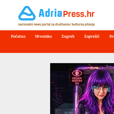
Početna
Hrvatska
Zagreb
Zaprešić
Sv