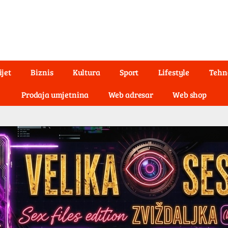
ijet
Biznis
Kultura
Sport
Lifestyle
Tehn
Prodaja umjetnina
Web adresar
Web shop