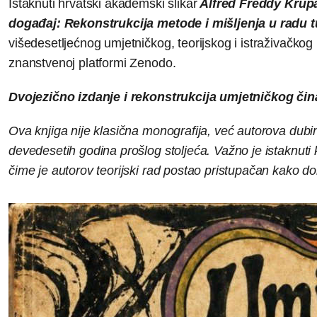
Istaknuti hrvatski akademski slikar
Alfred Freddy Kru
događaj: Rekonstrukcija metode i mišljenja u radu 
višedesetljećnog umjetničkog, teorijskog i istraživačko
znanstvenoj platformi Zenodo.
Dvojezično izdanje i rekonstrukcija umjetničkog čin
Ova knjiga nije klasična monografija, već autorova dubi
devedesetih godina prošlog stoljeća. Važno je istaknuti 
čime je autorov teorijski rad postao pristupačan kako do