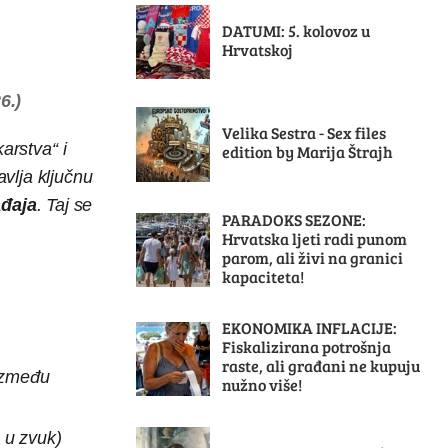
DATUMI: 5. kolovoz u
Hrvatskoj
6.)
Velika Sestra - Sex files
karstva“ i
edition by Marija Štrajh
avlja ključnu
ađaja
. Taj se
PARADOKS SEZONE:
Hrvatska ljeti radi punom
parom, ali živi na granici
kapaciteta!
EKONOMIKA INFLACIJE:
Fiskalizirana potrošnja
raste, ali građani ne kupuju
 između
nužno više!
 u zvuk)