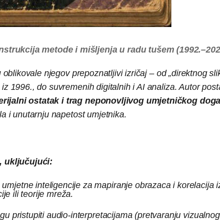
strukcija metode i mišljenja u radu tušem (1992.–202
oblikovale njegov prepoznatljivi izričaj – od „direktnog sli
z 1996., do suvremenih digitalnih i AI analiza. Autor post
rijalni ostatak i trag neponovljivog umjetničkog dog
la i unutarnju napetost umjetnika.
 uključujući:
 umjetne inteligencije za mapiranje obrazaca i korelacija
e ili teorije mreža.
u pristupiti audio-interpretacijama (pretvaranju vizualnog