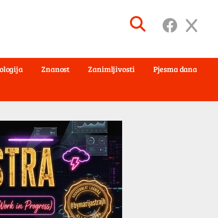
ologija
Znanost
Zanimljivosti
Pjesma dana