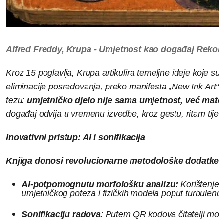
Alfred Freddy, Krupa - Umjetnost kao događaj Rekon
Kroz 15 poglavlja, Krupa artikulira temeljne ideje koje su 
eliminacije posredovanja, preko manifesta „New Ink Art“ i
tezu:
umjetničko djelo nije sama umjetnost, već mate
događaj odvija u vremenu izvedbe, kroz gestu, ritam tije
Inovativni pristup: AI i sonifikacija
Knjiga donosi revolucionarne metodološke dodatke,
AI-potpomognutu morfološku analizu:
Korištenje
umjetničkog poteza i fizičkih modela poput turbulencij
Sonifikaciju radova
: Putem QR kodova čitatelji mog