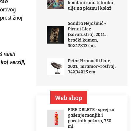
kao
kombinirana tehnika
ulje na platnu i kolaž
torovog
prestižnoj
Sandra Nejašmić -
Pirnat Lice
(Zaratustra), 2011.
brački kamen,
30X17X13 cm.
š ranih
Petar Hranuelli Ikar,
oj verziji,
2021., mramor+rosfraj,
34X34X15 cm
Web shop
FIRE DELETE - sprej za
gašenje manjih i
početnih požara, 750
ml