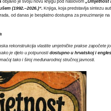
pa
objavio je svoju novu knjigu pod naslovom
„Umjetnost 
tušem (1992.–2026.)“.
Knjiga, koja predstavlja sintezu au
g rada, od danas je besplatno dostupna za preuzimanje na 
a
nska rekonstrukcija vlastite umjetničke prakse započete jo
kako je djelo u potpunosti
dostupno u hrvatskoj i englesk
maćoj tako i široj međunarodnoj stručnoj javnosti.