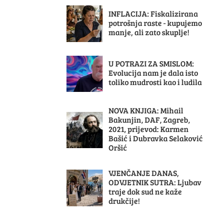
INFLACIJA: Fiskalizirana
potrošnja raste - kupujemo
manje, ali zato skuplje!
U POTRAZI ZA SMISLOM:
Evolucija nam je dala isto
toliko mudrosti kao i ludila
NOVA KNJIGA: Mihail
Bakunjin, DAF, Zagreb,
2021, prijevod: Karmen
Bašić i Dubravka Selaković
Oršić
VJENČANJE DANAS,
ODVJETNIK SUTRA: Ljubav
traje dok sud ne kaže
drukčije!