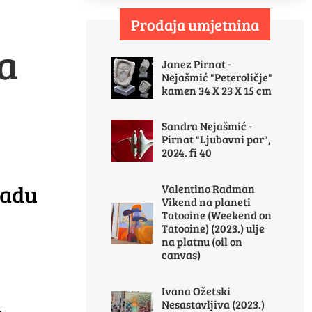
Prodaja umjetnina
a
Janez Pirnat -
Nejašmić "Peteroličje"
kamen 34 X 23 X 15 cm
Sandra Nejašmić -
Pirnat "Ljubavni par",
2024. fi 40
radu
Valentino Radman
Vikend na planeti
Tatooine (Weekend on
Tatooine) (2023.) ulje
na platnu (oil on
canvas)
Ivana Ožetski
Nesastavljiva (2023.)