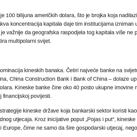
100 bilijuna američkih dolara, što je brojka koja nadilazi
va koncentracija kapitala daje tim institucijama izniman u
 je važnije da geografska raspodjela tog kapitala više ne p
ra multipolarni svijet.
dominacija kineskih banaka. Četiri najveće banke na svijetu
na, China Construction Bank i Bank of China – dolaze upr
 dolara. Kineske banke čine oko 40 posto ukupne imovine
financijskoj povijesti.
strategije kineske države koja bankarski sektor koristi ka
dnog utjecaja. Kroz inicijative poput „Pojas i put“, kineske
ike i Europe, čime ne samo da šire gospodarski utjecaj, nego