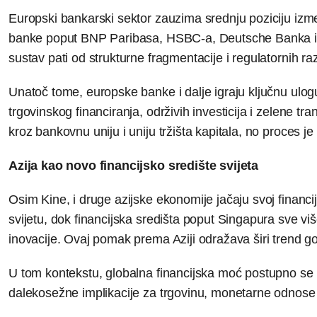
Europski bankarski sektor zauzima srednju poziciju izm
banke poput BNP Paribasa, HSBC-a, Deutsche Banka ili S
sustav pati od strukturne fragmentacije i regulatornih 
Unatoč tome, europske banke i dalje igraju ključnu u
trgovinskog financiranja, održivih investicija i zelene tra
kroz bankovnu uniju i uniju tržišta kapitala, no proces 
Azija kao novo financijsko središte svijeta
Osim Kine, i druge azijske ekonomije jačaju svoj financi
svijetu, dok financijska središta poput Singapura sve viš
inovacije. Ovaj pomak prema Aziji odražava širi trend 
U tom kontekstu, globalna financijska moć postupno se pr
dalekosežne implikacije za trgovinu, monetarne odnose 