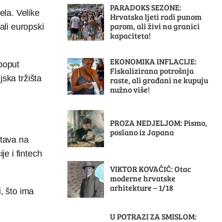
PARADOKS SEZONE:
la. Velike
Hrvatska ljeti radi punom
parom, ali živi na granici
ali europski
kapaciteta!
EKONOMIKA INFLACIJE:
poput
Fiskalizirana potrošnja
jska tržišta
raste, ali građani ne kupuju
nužno više!
PROZA NEDJELJOM: Pismo,
poslano iz Japana
stava na
je i fintech
.
VIKTOR KOVAČIĆ: Otac
moderne hrvatske
arhitekture – 1/18
, što ima
U POTRAZI ZA SMISLOM: