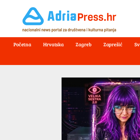
Početna
Hrvatska
Zagreb
Zaprešić
Sv