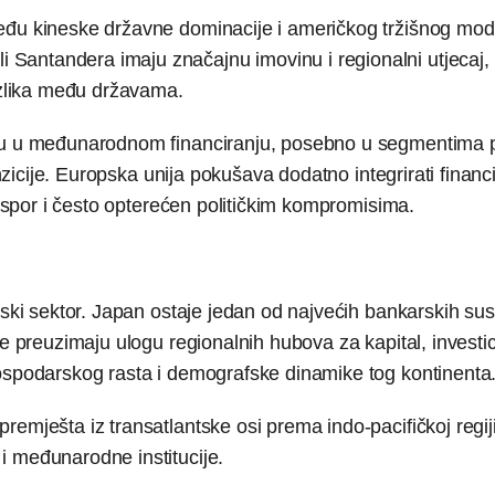
eđu kineske državne dominacije i američkog tržišnog mode
antandera imaju značajnu imovinu i regionalni utjecaj, 
razlika među državama.
logu u međunarodnom financiranju, posebno u segmentima 
nzicije. Europska unija pokušava dodatno integrirati financi
je spor i često opterećen političkim kompromisima.
jski sektor. Japan ostaje jedan od najvećih bankarskih su
e preuzimaju ulogu regionalnih hubova za kapital, investici
gospodarskog rasta i demografske dinamike tog kontinenta
emješta iz transatlantske osi prema indo-pacifičkoj regiji
i međunarodne institucije.