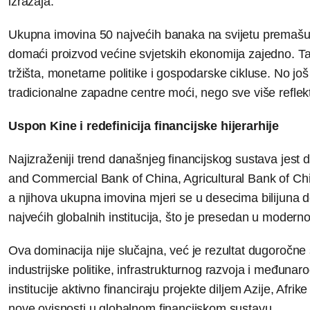
izražaja.
Ukupna imovina 50 najvećih banaka na svijetu premašuje 
domaći proizvod većine svjetskih ekonomija zajedno. Tak
tržišta, monetarne politike i gospodarske cikluse. No još
tradicionalne zapadne centre moći, nego sve više reflekti
Uspon Kine i redefinicija financijske hijerarhije
Najizraženiji trend današnjeg financijskog sustava jest 
and Commercial Bank of China, Agricultural Bank of Chi
a njihova ukupna imovina mjeri se u desecima bilijuna
najvećih globalnih institucija, što je presedan u modernoj 
Ova dominacija nije slučajna, već je rezultat dugoročne 
industrijske politike, infrastrukturnog razvoja i međunaro
institucije aktivno financiraju projekte diljem Azije, Afr
nove ovisnosti u globalnom financijskom sustavu.