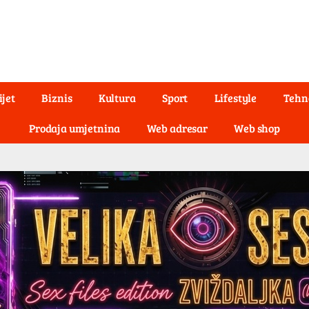
ijet
Biznis
Kultura
Sport
Lifestyle
Tehn
Prodaja umjetnina
Web adresar
Web shop