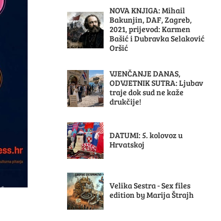
NOVA KNJIGA: Mihail
Bakunjin, DAF, Zagreb,
2021, prijevod: Karmen
Bašić i Dubravka Selaković
Oršić
VJENČANJE DANAS,
ODVJETNIK SUTRA: Ljubav
traje dok sud ne kaže
drukčije!
DATUMI: 5. kolovoz u
Hrvatskoj
Velika Sestra - Sex files
edition by Marija Štrajh