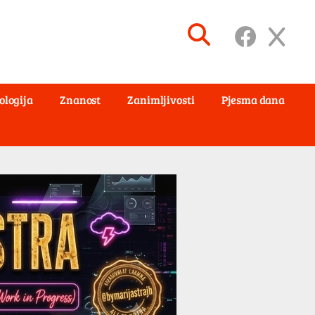
ologija
Znanost
Zanimljivosti
Pjesma dana