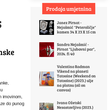
Prodaja umjetnina
s
Janez Pirnat -
Nejašmić "Peteroličje"
kamen 34 X 23 X 15 cm
Sandra Nejašmić -
Pirnat "Ljubavni par",
omske
2024. fi 40
Valentino Radman
Vikend na planeti
Tatooine (Weekend on
Tatooine) (2023.) ulje
anke,
na platnu (oil on
canvas)
 u
om imovinom,
Ivana Ožetski
laze do punog
Nesastavljiva (2023.)