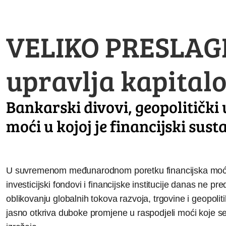
VELIKO PRESLAGI
upravlja kapitalo
Bankarski divovi, geopolitički
moći u kojoj je financijski sus
U suvremenom međunarodnom poretku financijska moć pos
investicijski fondovi i financijske institucije danas ne p
oblikovanju globalnih tokova razvoja, trgovine i geopol
jasno otkriva duboke promjene u raspodjeli moći koje se