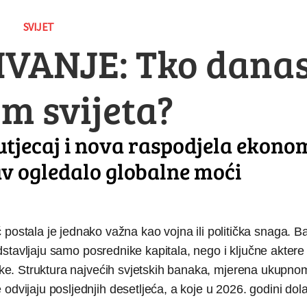
SVIJET
VANJE: Tko dana
m svijeta?
 utjecaj i nova raspodjela ekon
tav ogledalo globalne moći
tala je jednako važna kao vojna ili politička snaga. B
redstavljaju samo posrednike kapitala, nego i ključne aktere
itike. Struktura najvećih svjetskih banaka, mjerena ukupn
 odvijaju posljednjih desetljeća, a koje u 2026. godini do