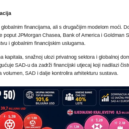
acija
 u globalnim financijama, ali s drugačijim modelom moći. D
ucije poput JPMorgan Chasea, Bank of America i Goldman 
rstvu i globalnim financijskim uslugama.
a kapitala, snažnoj ulozi privatnog sektora i globalnoj dom
uje SAD-u da zadrži financijski utjecaj koji nadilazi čist
 volumen, SAD i dalje kontrolira arhitekturu sustava.