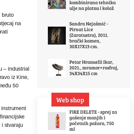
kombinirana tehnika
ulje na platnu i kolaž
 bruto
Sandra Nejašmić -
tjecaj na
Pirnat Lice
rati
(Zaratustra), 2011.
brački kamen,
30X17X13 cm.
Petar Hranuelli Ikar,
2021., mramor+rosfraj,
 – Industrial
34X34X15 cm
avo iz Kine,
 među 50
Web shop
o instrument
FIRE DELETE - sprej za
 financijske
gašenje manjih i
početnih požara, 750
 i stvaraju
ml