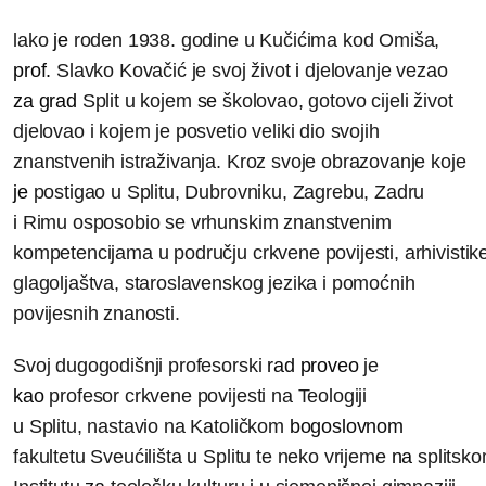
lako
je
roden 1938. godine u Kučićima kod Omiša,
prof.
Slavko Kovačić je svoj život
i
djelovanje vezao
za
grad
Split u kojem
se
školovao, gotovo cijeli život
djelovao i kojem je posvetio veliki dio svojih
znanstvenih istraživanja. Kroz svoje obrazovanje koje
je
postigao u Splitu, Dubrovniku, Zagrebu, Zadru
i
Rimu osposobio se vrhunskim znanstvenim
kompetencijama u području crkvene povijesti, arhivistik
glagoljaštva, staroslavenskog jezika i pomoćnih
povijesnih znanosti.
Svoj dugogodišnji profesorski
rad
proveo
je
kao
profesor crkvene povijesti na Teologiji
u
Splitu, nastavio na Katoličkom
bogoslovnom
fakultetu Sveućilišta
u
Splitu te neko vrijeme
na
splitsk