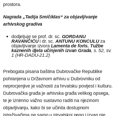
prostora.
Nagrada „Tadija Smičiklas“ za objavljivanje
arhivskog gradiva
dodjeljuje se prof. dr. sc.
GORDANU
RAVANČIĆU
i dr. sc.
ANTUNU KONCULU
za
objavljivanje izvora
Lamenta de foris. Tužbe
kaznenih djela učinjenih izvan Grada
, s. 52, sv.
1 (HR-DADU-21.2)
Prebogata pisana baština Dubrovačke Republike
pohranjena u Državnom arhivu u Dubrovniku od
neprocjenjive je važnosti za hrvatsku povijest i kulturu.
Dubrovačka građa je arhivska građa velikog opsega,
te je iznimno važno sustavno raditi na njezinom
objavljivanju, kako bi se učinila dostupnom
istraživačima ne samo u Hrvatskoj nego i izvan nje.