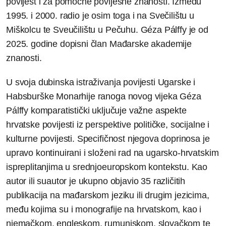
povijest i za pomoćne povijesne znanosti. Između
1995. i 2000. radio je osim toga i na Svečilištu u
Miškolcu te Sveučilištu u Pečuhu. Géza Pálffy je od
2025. godine dopisni član Mađarske akademije
znanosti.
U svoja dubinska istraživanja povijesti Ugarske i
Habsburške Monarhije ranoga novog vijeka Géza
Pálffy komparatistički uključuje važne aspekte
hrvatske povijesti iz perspektive političke, socijalne i
kulturne povijesti. Specifičnost njegova doprinosa je
upravo kontinuirani i složeni rad na ugarsko-hrvatskim
ispreplitanjima u srednjoeuropskom kontekstu. Kao
autor ili suautor je ukupno objavio 35 različitih
publikacija na mađarskom jeziku ili drugim jezicima,
među kojima su i monografije na hrvatskom, kao i
njemačkom, engleskom, rumunjskom, slovačkom te