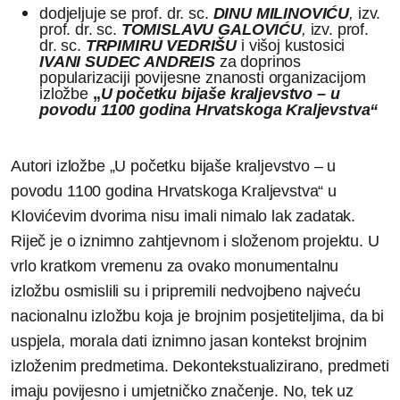
dodjeljuje se prof. dr. sc.
DINU MILINOVIĆU
,
izv.
prof. dr. sc.
TOMISLAVU GALOVIĆU
,
izv. prof.
dr. sc.
TRPIMIRU VEDRIŠU
i višoj kustosici
IVANI SUDEC ANDREIS
za doprinos
popularizaciji povijesne znanosti organizacijom
izložbe
„
U početku bijaše kraljevstvo – u
povodu 1100 godina Hrvatskoga Kraljevstva“
Autori izložbe „U početku bijaše kraljevstvo – u
povodu 1100 godina Hrvatskoga Kraljevstva“ u
Klovićevim dvorima nisu imali nimalo lak zadatak.
Riječ je o iznimno zahtjevnom i složenom projektu. U
vrlo kratkom vremenu za ovako monumentalnu
izložbu osmislili su i pripremili nedvojbeno najveću
nacionalnu izložbu koja je brojnim posjetiteljima, da bi
uspjela, morala dati iznimno jasan kontekst brojnim
izloženim predmetima. Dekontekstualizirano, predmeti
imaju povijesno i umjetničko značenje. No, tek uz