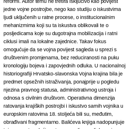
reformi. Autor temu ne tretira isključivo kao povijest
jedne vojne postrojbe, nego kao studiju o iskustvima
ljudi uključenih u ratne procese, o institucionalnim
mehanizmima koji su ta iskustva oblikovali te o
posljedicama koje su dugotrajna mobilizacija i ratni
ciklusi imali na lokalne zajednice. Takav fokus
omogućuje da se vojna povijest sagleda u sprezi s
društvenim promjenama, bez reduciranosti na puku
kronologiju bojeva i zapovjednih odluka. U nacionalnoj
historiografiji Hrvatsko-slavonska Vojna krajina bila je
predmet opsežnih istraživanja, ponajprije u pogledu
njezina pravnog statusa, administrativnog ustroja i
odnosa s civilnim društvom. Operativna dimenzija
ratovanja krajiških postrojbi i iskustvo samih vojnika u
europskim ratovima 18. stoljeća bili su, međutim,
obrađivani fragmentarno. Balićeva knjiga nadopunjuje