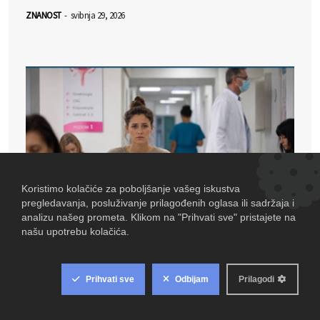
ZNANOST
-
svibnja 29, 2026
TIHA EPIDEMIJA: Broj dijagnosticiranih s
endometriozom u Hrvatskoj više nego udvostručen u
8 godina!
ZNANOST
-
svibnja 21, 2026