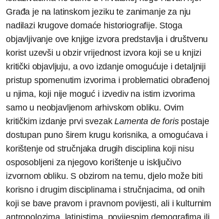
Građa je na latinskom jeziku te zanimanje za nju
nadilazi krugove domaće historiografije. Stoga
objavljivanje ove knjige izvora predstavlja i društvenu
korist uzevši u obzir vrijednost izvora koji se u knjizi
kritički objavljuju, a ovo izdanje omogućuje i detaljniji
pristup spomenutim izvorima i problematici obrađenoj
u njima, koji nije moguć i izvediv na istim izvorima
samo u neobjavljenom arhivskom obliku. Ovim
kritičkim izdanje prvi svezak
Lamenta de foris
postaje
dostupan puno širem krugu korisnika, a omogućava i
korištenje od stručnjaka drugih disciplina koji nisu
osposobljeni za njegovo korištenje u isključivo
izvornom obliku. S obzirom na temu, djelo može biti
korisno i drugim disciplinama i stručnjacima, od onih
koji se bave pravom i pravnom povijesti, ali i kulturnim
antropolozima, latinistima, povijesnim demografima ili