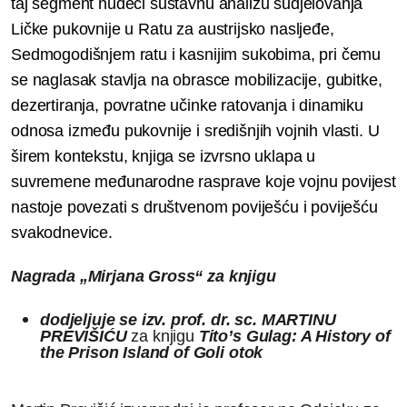
taj segment nudeći sustavnu analizu sudjelovanja
Ličke pukovnije u Ratu za austrijsko nasljeđe,
Sedmogodišnjem ratu i kasnijim sukobima, pri čemu
se naglasak stavlja na obrasce mobilizacije, gubitke,
dezertiranja, povratne učinke ratovanja i dinamiku
odnosa između pukovnije i središnjih vojnih vlasti. U
širem kontekstu, knjiga se izvrsno uklapa u
suvremene međunarodne rasprave koje vojnu povijest
nastoje povezati s društvenom poviješću i poviješću
svakodnevice.
Nagrada „Mirjana Gross“ za knjigu
dodjeljuje se izv. prof. dr. sc. MARTINU
PREVIŠIĆU
za knjigu
Tito’s Gulag: A History of
the Prison Island of Goli otok