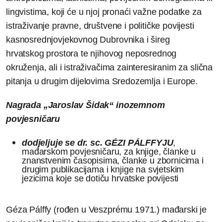
lingvistima, koji će u njoj pronaći važne podatke za
istraživanje pravne, društvene i političke povijesti
kasnosrednjovjekovnog Dubrovnika i šireg
hrvatskog prostora te njihovog neposrednog
okruženja, ali i istraživačima zainteresiranim za slična
pitanja u drugim dijelovima Sredozemlja i Europe.
Nagrada „Jaroslav Šidak“ inozemnom
povjesničaru
dodjeljuje se dr. sc. GÉZI PÁLFFYJU
,
mađarskom povjesničaru, za knjige, članke u
znanstvenim časopisima, članke u zbornicima i
drugim publikacijama i knjige na svjetskim
jezicima koje se dotiču hrvatske povijesti
Géza Pálffy (rođen u Veszprému 1971.) mađarski je