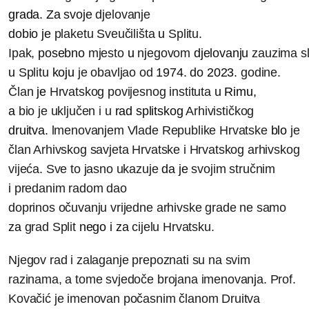
grada.
Za
sv
oje
djelovanje
dobio
je
plaketu Sveučilišta
u
Splitu.
Ipak,
posebno
mjesto
u
njegovom
djelovanju
zauzima sl
u
Splitu
koju
je obavljao od
1974. do
2023.
godine.
Član
je
Hrvatskog povijesnog instituta
u
Rimu,
a
bio je uključen
i
u
rad
splitskog
Arhivističkog
druitva.
lmenovanjem Vlade Republike Hrvatske
blo
je
član Arhivskog savjeta Hrvatske i Hrvatskog arhivskog
vijeća. Sve to jasno ukazuje
da je
svojim stručnim
i
predanim radom dao
doprinos očuvanju vrijedne arhivske grade ne samo
za
grad Split
nego
i
za
cijelu Hrvatsku.
Njegov rad i zalaganje prepoznati su na svim
razinama, a tome svjedoče brojana imenovanja. Prof.
Kovačić je imenovan počasnim članom Druitva