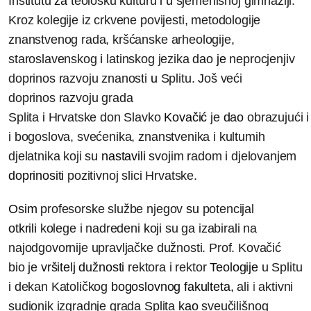
Institutu
za
teološku kulturu
i
u
sjemenišnoj gimnaziji.
Kroz kolegije iz crkvene povijesti, metodologije
znanstvenog rada, kršćanske arheologije,
staroslavenskog
i
latinskog jezika
dao
je
neprocjenjiv
doprinos razvoju znanosti
u
Splitu. Još veći
doprinos razvoju grada
Splita
i
Hrvatske don Slavko
Kovačić
je
dao
obrazujući 
i
bogoslova, svećenika, znanstvenika i kultumih
djelatnika koji
su
nastavili
svojim radom
i
djelovanjem
doprinositi
pozitivnoj slici Hrvatske.
Osim
profesorske službe njegov
su
potencijal
otkrili
kolege i nadredeni
koj
i
su ga izabirali na
najodgovornije upravljačke dužnosti. Prof. Kovačić
bio
je
vršitelj
dužnosti
rektora i rektor
Teologije
u
Splitu
i
dekan Katoličkog
bogoslovnog
fakulteta,
ali
i
aktivni
sudionik izgradnje grada Splita
kao
sveučilišnog