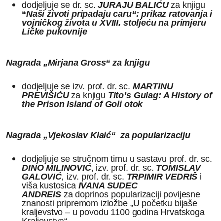
dodjeljuje se dr. sc.
JURAJU BALIĆU
za knjigu
“
Naši životi pripadaju caru“: prikaz ratovanja i
vojničkog života u XVIII. stoljeću na primjeru
Ličke pukovnije
Nagrada „Mirjana Gross“ za knjigu
dodjeljuje se izv. prof. dr. sc.
MARTINU
PREVIŠIĆU
za knjigu
Tito’s Gulag: A History of
the Prison Island of Goli otok
Nagrada „Vjekoslav Klaić“ za popularizaciju
dodjeljuje se stručnom timu u sastavu prof. dr. sc.
DINO MILINOVIĆ
, izv. prof. dr. sc.
TOMISLAV
GALOVIĆ
,
izv. prof. dr. sc.
TRPIMIR VEDRIŠ
i
viša kustosica
IVANA SUDEC
ANDREIS
za doprinos popularizaciji povijesne
znanosti pripremom izložbe „U početku bijaše
kraljevstvo – u povodu 1100 godina Hrvatskoga