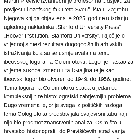
Martin Previšić izvanredni je profesor na Odsjeku za
povijest Filozofskog fakulteta Sveučilišta u Zagrebu.
Njegova knjiga objavljena je 2025. godine u izdanju
uglednog nakladnika „Stanford University Press“ i
„Hoover Institution, Stanford University“. Riječ je o
vrijednoj sintezi rezultata dugogodišnjih arhivskih
istraživanja koja su se usmjeravala na temu
ibeovskog logora na Golom otoku. Logor je nastao za
vrijeme sukoba između Tita i Staljina te je kao
ibeovski logor bio otvoren od 1949. do 1956. godine.
Tema logora na Golom otoku spada u jedan od
kompleksnijih te historiografski zahtjevnijih problema.
Dugo vremena je, prije svega iz političkih razloga,
tema Golog otoka predstavljala svojevrsni tabu koji
nije bio predmet znanstvenih analiza. Osim što u
hrvatskoj historiografiji do Previšićevih istraživanja