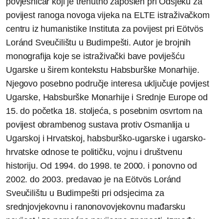
povjesničar koji je trenutno zaposlen pri Odsjeku za
povijest ranoga novoga vijeka na ELTE istraživačkom
centru iz humanistike Instituta za povijest pri Eötvös
Loránd Sveučilištu u Budimpešti. Autor je brojnih
monografija koje se istraživački bave poviješću
Ugarske u širem kontekstu Habsburške Monarhije.
Njegovo posebno područje interesa uključuje povijest
Ugarske, Habsburške Monarhije i Srednje Europe od
15. do početka 18. stoljeća, s posebnim osvrtom na
povijest obrambenog sustava protiv Osmanlija u
Ugarskoj i Hrvatskoj, habsburško-ugarske i ugarsko-
hrvatske odnose te političku, vojnu i društvenu
historiju. Od 1994. do 1998. te 2000. i ponovno od
2002. do 2003. predavao je na Eötvös Loránd
Sveučilištu u Budimpešti pri odsjecima za
srednjovjekovnu i ranonovovjekovnu mađarsku