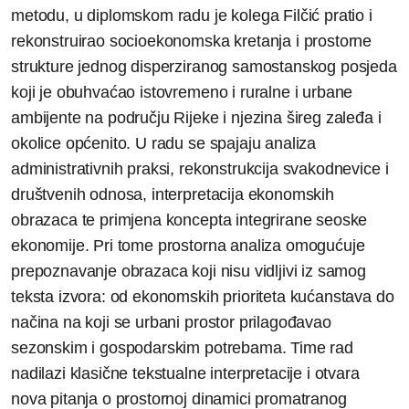
metodu, u diplomskom radu je kolega Filčić pratio i
rekonstruirao socioekonomska kretanja i prostorne
strukture jednog disperziranog samostanskog posjeda
koji je obuhvaćao istovremeno i ruralne i urbane
ambijente na području Rijeke i njezina šireg zaleđa i
okolice općenito. U radu se spajaju analiza
administrativnih praksi, rekonstrukcija svakodnevice i
društvenih odnosa, interpretacija ekonomskih
obrazaca te primjena koncepta integrirane seoske
ekonomije. Pri tome prostorna analiza omogućuje
prepoznavanje obrazaca koji nisu vidljivi iz samog
teksta izvora: od ekonomskih prioriteta kućanstava do
načina na koji se urbani prostor prilagođavao
sezonskim i gospodarskim potrebama. Time rad
nadilazi klasične tekstualne interpretacije i otvara
nova pitanja o prostornoj dinamici promatranog