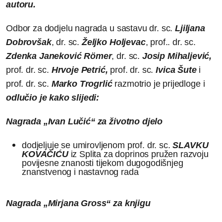
autoru.
Odbor za dodjelu nagrada u sastavu dr. sc.
Ljiljana
Dobrovšak
, dr. sc.
Željko Holjevac
, prof.. dr. sc.
Zdenka Janeković Römer
, dr. sc.
Josip Mihaljević,
prof. dr. sc.
Hrvoje Petrić,
prof. dr. sc.
Ivica Šute
i
prof. dr. sc.
Marko Trogrlić
razmotrio je prijedloge i
odlučio je kako slijedi:
Nagrada „Ivan Lučić“ za životno djelo
dodjeljuje se umirovljenom prof. dr. sc.
SLAVKU
KOVAČIĆU
iz Splita za doprinos pružen razvoju
povijesne znanosti tijekom dugogodišnjeg
znanstvenog i nastavnog rada
Nagrada „Mirjana Gross“ za knjigu