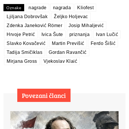
nagrade
nagrada
Kliofest
Oznake
Ljiljana Dobrovšak
Željko Holjevac
Zdenka Janeković Römer
Josip Mihaljević
Hrvoje Petrić
Ivica Šute
priznanja
Ivan Lučić
Slavko Kovačević
Martin Previšić
Ferdo Šišić
Tadija Smičiklas
Gordan Ravančić
Mirjana Gross
Vjekoslav Klaić
Povezani članci