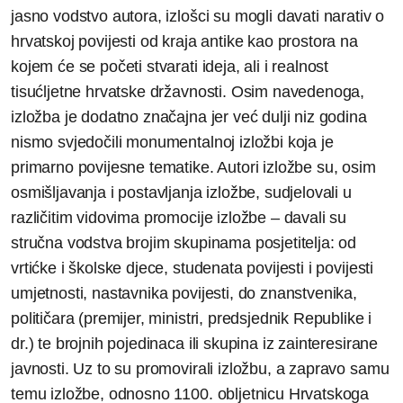
jasno vodstvo autora, izlošci su mogli davati narativ o
hrvatskoj povijesti od kraja antike kao prostora na
kojem će se početi stvarati ideja, ali i realnost
tisućljetne hrvatske državnosti. Osim navedenoga,
izložba je dodatno značajna jer već dulji niz godina
nismo svjedočili monumentalnoj izložbi koja je
primarno povijesne tematike. Autori izložbe su, osim
osmišljavanja i postavljanja izložbe, sudjelovali u
različitim vidovima promocije izložbe – davali su
stručna vodstva brojim skupinama posjetitelja: od
vrtićke i školske djece, studenata povijesti i povijesti
umjetnosti, nastavnika povijesti, do znanstvenika,
političara (premijer, ministri, predsjednik Republike i
dr.) te brojnih pojedinaca ili skupina iz zainteresirane
javnosti. Uz to su promovirali izložbu, a zapravo samu
temu izložbe, odnosno 1100. obljetnicu Hrvatskoga