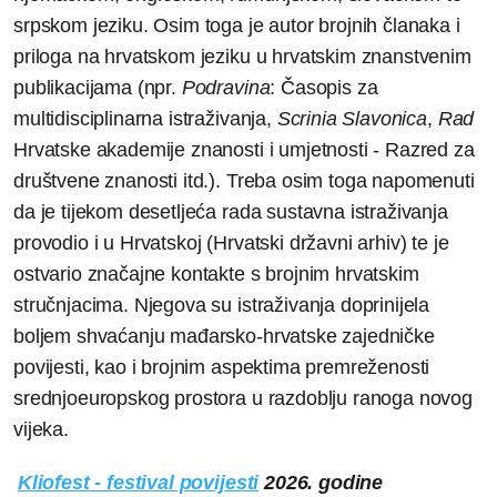
srpskom jeziku. Osim toga je autor brojnih članaka i
priloga na hrvatskom jeziku u hrvatskim znanstvenim
publikacijama (npr.
Podravina
: Časopis za
multidisciplinarna istraživanja,
Scrinia Slavonica
,
Rad
Hrvatske akademije znanosti i umjetnosti - Razred za
društvene znanosti itd.). Treba osim toga napomenuti
da je tijekom desetljeća rada sustavna istraživanja
provodio i u Hrvatskoj (Hrvatski državni arhiv) te je
ostvario značajne kontakte s brojnim hrvatskim
stručnjacima. Njegova su istraživanja doprinijela
boljem shvaćanju mađarsko-hrvatske zajedničke
povijesti, kao i brojnim aspektima premreženosti
srednjoeuropskog prostora u razdoblju ranoga novog
vijeka.
Kliofest - festival povijesti
2026. godine