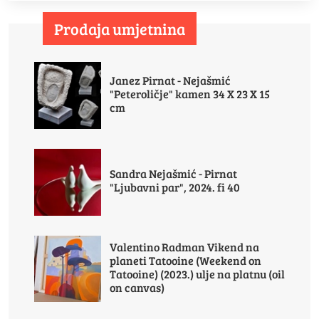
Prodaja umjetnina
Janez Pirnat - Nejašmić
"Peteroličje" kamen 34 X 23 X 15
cm
Sandra Nejašmić - Pirnat
"Ljubavni par", 2024. fi 40
Valentino Radman Vikend na
planeti Tatooine (Weekend on
Tatooine) (2023.) ulje na platnu (oil
on canvas)