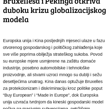
Bruxellesa i Pekinga otkriva
duboku krizu globalizacijskog
modela
Europska unija i Kina posljednjih mjeseci ulaze u fazu
otvorenog gospodarskog i političkog zahlađenja koje
sve više poprima obilježja strateškog sukoba. Povod
su europske mjere usmjerene na zaštitu domaće
industrije, posebno automobilske i tehnološke
proizvodnje, ali stvarni uzroci mnogo su dublji i sežu
desetljećima unatrag. Kina danas optužuje Bruxelles
za protekcionizam i diskriminaciju kroz politike poput
“Buy European” i “Made in Europe”, dok Europska
unija uzvraća tvrdnjom da kineski gospodarski model
počiva na masivnim subvencijama, netržišnim