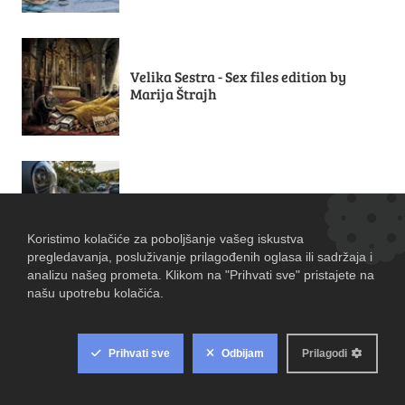
Velika Sestra - Sex files edition by
Marija Štrajh
MOTO FELJTON (3): Kako motociklist
vidi cestu?
NOVA KNJIGA: Gvb – spoznaja ljepote u
potpunoj slučajnosti