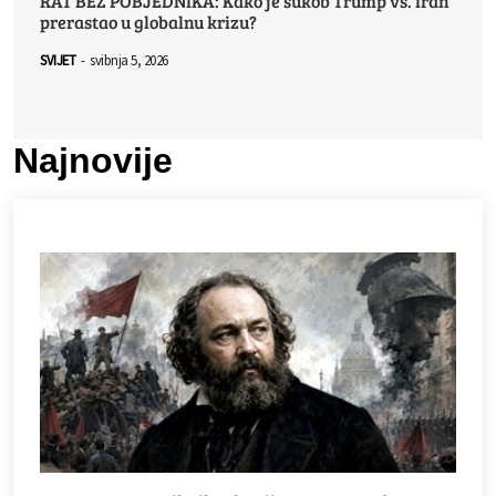
RAT BEZ POBJEDNIKA: Kako je sukob Trump vs. Iran
prerastao u globalnu krizu?
SVIJET
-
svibnja 5, 2026
Najnovije