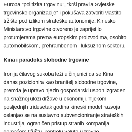
Europa “politizira trgovinu”, “krši pravila Svjetske
trgovinske organizacije” i pokušava zatvoriti vlastito
tržište pod izlikom strateške autonomije. Kinesko
Ministarstvo trgovine otvoreno je zaprijetilo
protumjerama prema europskim proizvodima, osobito
automobilskom, prehrambenom i luksuznom sektoru.
Kina i paradoks slobodne trgovine
Ironija čitavog sukoba leži u činjenici da se Kina
danas pozicionira kao branitelj slobodne trgovine,
premda je upravo njezin gospodarski uspon izgrađen
na snažnoj ulozi države u ekonomiji. Tijekom
posljednjih tridesetak godina kineski model razvoja
oslanjao se na sustavno subvencioniranje strateških
industrija, ograničen pristup stranih kompanija
domaćem tržištu, kontrolu valute i izravno