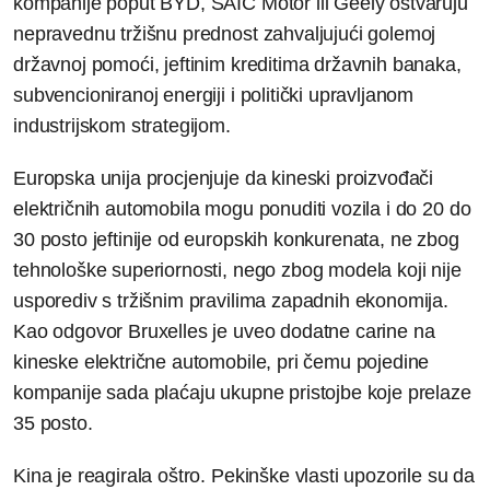
kompanije poput BYD, SAIC Motor ili Geely ostvaruju
nepravednu tržišnu prednost zahvaljujući golemoj
državnoj pomoći, jeftinim kreditima državnih banaka,
subvencioniranoj energiji i politički upravljanom
industrijskom strategijom.
Europska unija procjenjuje da kineski proizvođači
električnih automobila mogu ponuditi vozila i do 20 do
30 posto jeftinije od europskih konkurenata, ne zbog
tehnološke superiornosti, nego zbog modela koji nije
usporediv s tržišnim pravilima zapadnih ekonomija.
Kao odgovor Bruxelles je uveo dodatne carine na
kineske električne automobile, pri čemu pojedine
kompanije sada plaćaju ukupne pristojbe koje prelaze
35 posto.
Kina je reagirala oštro. Pekinške vlasti upozorile su da