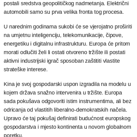
postali sredstva geopolitičkog nadmetanja. Električni
automobili samo su prva velika fronta tog procesa.
U narednim godinama sukobi će se vjerojatno proširiti
na umjetnu inteligenciju, telekomunikacije, čipove,
energetiku i digitalnu infrastrukturu. Europa će pritom
morati odlučiti želi li ostati otvoreno tržište ili postati
aktivni industrijski igrač sposoban zaštititi vlastite
strateške interese.
Kina je svoj gospodarski uspon izgradila na modelu u
kojem država snažno intervenira u tržište. Europa
sada pokušava odgovoriti istim instrumentima, ali bez
odricanja od vlastitih liberalno-demokratskih načela.
Upravo će taj pokušaj definirati budućnost europskog
gospodarstva i mjesto kontinenta u novom globalnom
poretku.