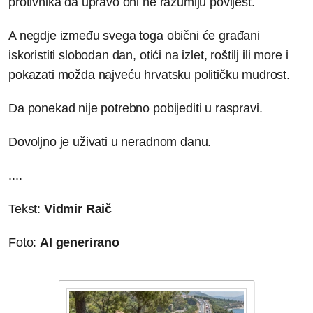
protivnika da upravo oni ne razumiju povijest.
A negdje između svega toga obični će građani
iskoristiti slobodan dan, otići na izlet, roštilj ili more i
pokazati možda najveću hrvatsku političku mudrost.
Da ponekad nije potrebno pobijediti u raspravi.
Dovoljno je uživati u neradnom danu.
....
Tekst:
Vidmir Raič
Foto:
AI generirano