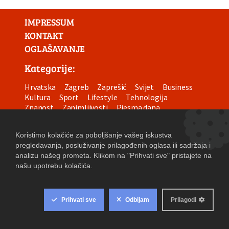
IMPRESSUM
KONTAKT
OGLAŠAVANJE
Kategorije:
Hrvatska
Zagreb
Zaprešić
Svijet
Business
Kultura
Sport
Lifestyle
Tehnologija
Znanost
Zanimljivosti
Pjesma dana
Oglasi/Natječaji
Prodaja umjetnina
Web adresar
Web shop
Uvjeti korištenja
Izjava o privatnosti
Postavke kolačića