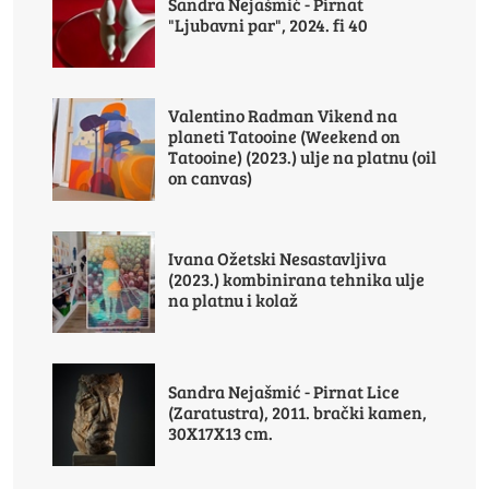
Sandra Nejašmić - Pirnat
"Ljubavni par", 2024. fi 40
Valentino Radman Vikend na
planeti Tatooine (Weekend on
Tatooine) (2023.) ulje na platnu (oil
on canvas)
Ivana Ožetski Nesastavljiva
(2023.) kombinirana tehnika ulje
na platnu i kolaž
Sandra Nejašmić - Pirnat Lice
(Zaratustra), 2011. brački kamen,
30X17X13 cm.