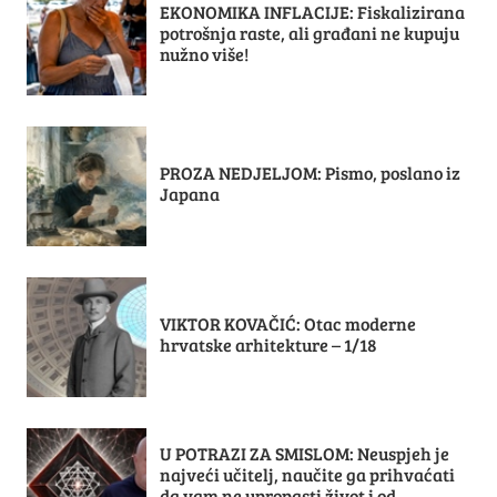
EKONOMIKA INFLACIJE: Fiskalizirana
potrošnja raste, ali građani ne kupuju
nužno više!
PROZA NEDJELJOM: Pismo, poslano iz
Japana
VIKTOR KOVAČIĆ: Otac moderne
hrvatske arhitekture – 1/18
U POTRAZI ZA SMISLOM: Neuspjeh je
najveći učitelj, naučite ga prihvaćati
da vam ne upropasti život i od