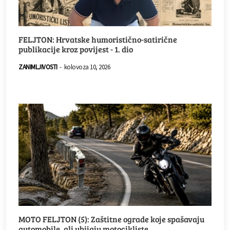
FELJTON: Hrvatske humoristično-satirične
publikacije kroz povijest - 1. dio
ZANIMLJIVOSTI
-
kolovoza 10, 2026
MOTO FELJTON (5): Zaštitne ograde koje spašavaju
automobile, ali ubijaju motocikliste