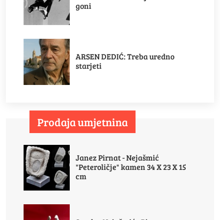
goni
ARSEN DEDIĆ: Treba uredno
starjeti
Prodaja umjetnina
Janez Pirnat - Nejašmić
"Peteroličje" kamen 34 X 23 X 15
cm