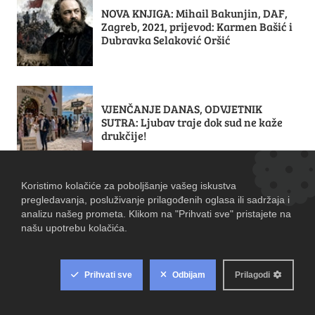
NOVA KNJIGA: Mihail Bakunjin, DAF,
Zagreb, 2021, prijevod: Karmen Bašić i
Dubravka Selaković Oršić
VJENČANJE DANAS, ODVJETNIK
SUTRA: Ljubav traje dok sud ne kaže
drukčije!
DATUMI: 5. kolovoz u Hrvatskoj
Velika Sestra - Sex files edition by