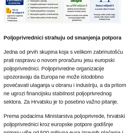
Poljoprivrednici strahuju od smanjenja potpora
Jedna od prvih skupina koja s velikom zabrinutošću
prati raspravu o novom proračunu jesu europski
poljoprivrednici. Poljoprivredne organizacije
upozoravaju da Europa ne može istodobno
povećavati ulaganja u obranu i industriju, a da pritom
ne ugrozi financijsku stabilnost poljoprivrednog
sektora. Za Hrvatsku je to posebno važno pitanje.
Prema podacima Ministarstva poljoprivrede, hrvatski
poljoprivrednici kroz europske potpore godišnje
primaju više od 500 milijuna eura izravnih plaćanja i