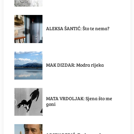
ALEKSA ŠANTIĆ: Što te nema?
MAK DIZDAR: Modra rijeka
MATA VRDOLJAK: Sjena što me
goni