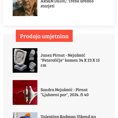
ARSEN DEDIĆ: Treba uredno
starjeti
Prodaja umjetnina
Janez Pirnat - Nejašmić
"Peteroličje" kamen 34 X 23 X 15
cm
Sandra Nejašmić - Pirnat
"Ljubavni par", 2024. fi 40
Valentino Radman Vikend na