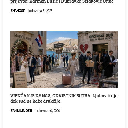
prijevod: Karmen Bašić i Dubravka Selaković Oršić
ZNANOST
-
kolovoza 6, 2026
VJENČANJE DANAS, ODVJETNIK SUTRA: Ljubav traje
dok sud ne kaže drukčije!
ZANIMLJIVOSTI
-
kolovoza 6, 2026