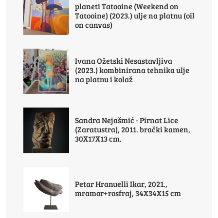
planeti Tatooine (Weekend on
Tatooine) (2023.) ulje na platnu (oil
on canvas)
Ivana Ožetski Nesastavljiva
(2023.) kombinirana tehnika ulje
na platnu i kolaž
Sandra Nejašmić - Pirnat Lice
(Zaratustra), 2011. brački kamen,
30X17X13 cm.
Petar Hranuelli Ikar, 2021.,
mramor+rosfraj, 34X34X15 cm