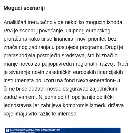
Mogući scenariji
Analitičari trenutačno vide nekoliko mogućih ishoda.
Prvi je scenarij povećanje ukupnog europskog
proračuna kako bi se financirali novi prioriteti bez
značajnog zadiranja u postojeće programe. Drugi je
preraspodjela postojećih sredstava, što bi značilo
manje novca za poljoprivredu i regionalni razvoj. Treći
je stvaranje novih zajedničkih europskih financijskih
instrumenata po uzoru na fond NextGenerationEU,
čime bi se dodatni novac osiguravao zajedničkim
zaduživanjem. Nijedna od tih opcija nije politički
jednostavna jer zahtijeva kompromis između država
koje imaju vrlo različite interese.