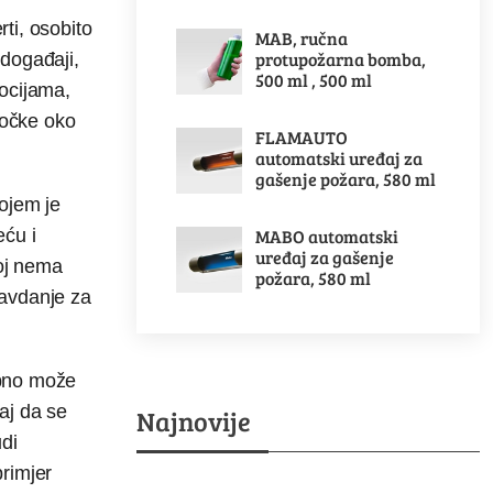
ti, osobito
MAB, ručna
protupožarna bomba,
 događaji,
500 ml , 500 ml
mocijama,
točke oko
FLAMAUTO
automatski uređaj za
gašenje požara, 580 ml
ojem je
MABO automatski
eću i
uređaj za gašenje
joj nema
požara, 580 ml
ravdanje za
obno može
šaj da se
Najnovije
udi
primjer