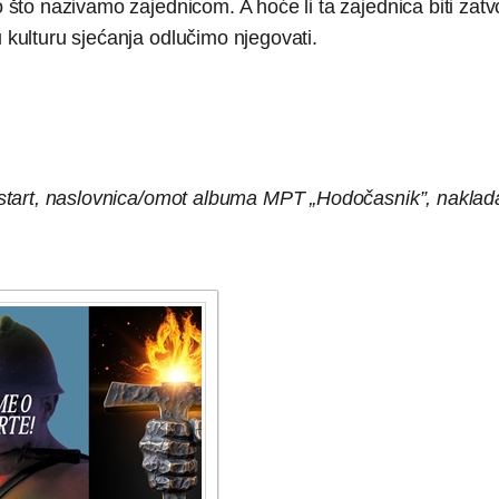
o što nazivamo zajednicom. A hoće li ta zajednica biti zat
u kulturu sjećanja odlučimo njegovati.
start,
naslovnica/
omot albuma MPT „Hodočasnik”, naklada