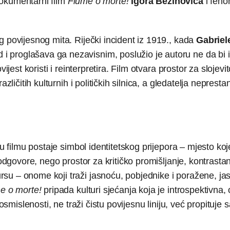
 dokumentarni film
Fiume o morte!
Igora Bezinovića
i fen
g povijesnog mita. Riječki incident iz 1919., kada
Gabriel
i proglašava ga nezavisnim, poslužio je autoru ne da bi 
jest koristi i reinterpretira. Film otvara prostor za slojevit
zličitih kulturnih i političkih silnica, a gledatelja nepres
 u filmu postaje simbol identitetskog prijepora – mjesto koj
 odgovore, nego prostor za kritičko promišljanje, kontrastan
su – onome koji traži jasnoću, pobjednike i poražene, ja
e o morte!
pripada kulturi sjećanja koja je introspektivna,
vosmislenosti, ne traži čistu povijesnu liniju, već propituje