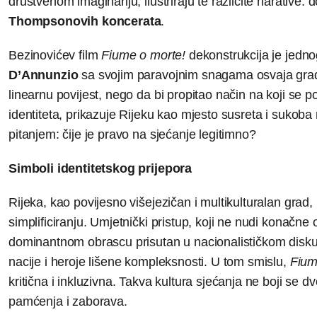
društvenom imaginariju, ilustriraju te različite narative:
Thompsonovih koncerata
.
Bezinovićev film
Fiume o morte!
dekonstrukcija je jedno
D’Annunzio
sa svojim paravojnim snagama osvaja grad 
linearnu povijest, nego da bi propitao način na koji se povi
identiteta, prikazuje Rijeku kao mjesto susreta i sukoba ra
pitanjem: čije je pravo na sjećanje legitimno?
Simboli identitetskog prijepora
Rijeka, kao povijesno višejezičan i multikulturalan grad,
simplificiranju. Umjetnički pristup, koji ne nudi konačne
dominantnom obrascu prisutan u nacionalističkom diskur
nacije i heroje lišene kompleksnosti. U tom smislu,
Fium
kritična i inkluzivna. Takva kultura sjećanja ne boji se d
pamćenja i zaborava.