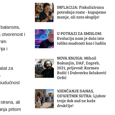
INFLACIJA: Fiskalizirana
potrošnja raste - kupujemo
manje, ali zato skuplje!
 balansira,
U POTRAZI ZA SMISLOM:
 otvorenost i
Evolucija nam je dala isto
snim
toliko mudrosti kao i ludila
ja i
NOVA KNJIGA: Mihail
Bakunjin, DAF, Zagreb,
2021, prijevod: Karmen
alat za
Bašić i Dubravka Selaković
–
Oršić
i budućnost
VJENČANJE DANAS,
ODVJETNIK SUTRA: Ljubav
traje dok sud ne kaže
strana, ali
drukčije!
anja pritom