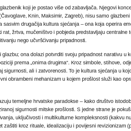
azbenik koji je postao više od zabavljača. Njegovi koncer
 (Čavoglave, Knin, Maksimir, Zagreb), nisu samo glazbeni
edna sasvim drugačija kultura sjećanja – ona koja operira e
 rat, žrtva, mučeništvo i pobjeda predstavljaju centralne 
opitivanju nego učvršćivanju pripadnosti.
lazbu; ona dolazi potvrditi svoju pripadnost narativu u k
opoziciji prema „onima drugima“. Kroz simbole, stihove, odj
j sigurnosti, ali i zatvorenosti. To je kultura sjećanja u ko
tivni obrambeni mehanizam u kojem prošlost služi kao op
kazuju temeljne hrvatske paradokse – kako društvo istod
ntiziranoj sigurnosti mitske prošlosti. S jedne strane je poku
tivanja, uključivosti i multikulturne kompleksnosti (kakvu n
t zaštiti kroz rituale, idealizaciju i povijesni revizionizam (