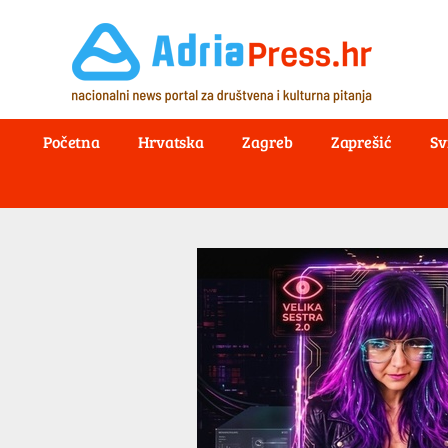
Početna
Hrvatska
Zagreb
Zaprešić
Sv