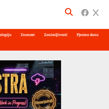
ologija
Znanost
Zanimljivosti
Pjesma dana