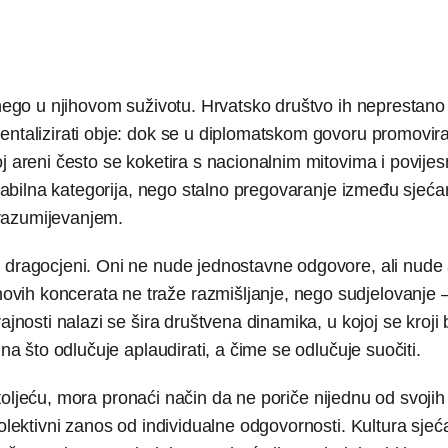
 nego u njihovom suživotu. Hrvatsko društvo ih neprestano
entalizirati obje: dok se u diplomatskom govoru promovira
j areni često se koketira s nacionalnim mitovima i povije
stabilna kategorija, nego stalno pregovaranje između sjećan
razumijevanjem.
!
dragocjeni. Oni ne nude jednostavne odgovore, ali nude 
vih koncerata ne traže razmišljanje, nego sudjelovanje 
ajnosti nalazi se šira društvena dinamika, u kojoj se kroj
na što odlučuje aplaudirati, a čime se odlučuje suočiti.
 stoljeću, mora pronaći način da ne poriče nijednu od svojih 
kolektivni zanos od individualne odgovornosti. Kultura sjeć