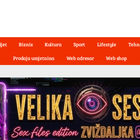
ijet
Biznis
Kultura
Sport
Lifestyle
Tehn
Prodaja umjetnina
Web adresar
Web shop