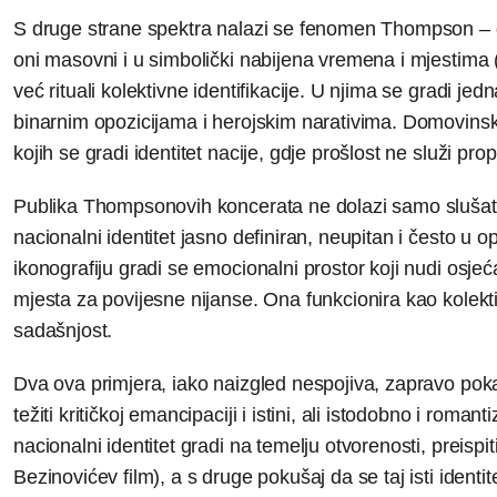
S druge strane spektra nalazi se fenomen Thompson – gl
oni masovni i u simbolički nabijena vremena i mjestima
već rituali kolektivne identifikacije. U njima se gradi j
binarnim opozicijama i herojskim narativima. Domovinski
kojih se gradi identitet nacije, gdje prošlost ne služi pr
Publika Thompsonovih koncerata ne dolazi samo slušati g
nacionalni identitet jasno definiran, neupitan i često u 
ikonografiju gradi se emocionalni prostor koji nudi osjeća
mjesta za povijesne nijanse. Ona funkcionira kao kolek
sadašnjost.
Dva ova primjera, iako naizgled nespojiva, zapravo po
težiti kritičkoj emancipaciji i istini, ali istodobno i roma
nacionalni identitet gradi na temelju otvorenosti, preispi
Bezinovićev film), a s druge pokušaj da se taj isti identite