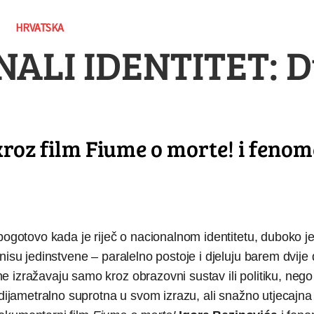
HRVATSKA
ALI IDENTITET: D
roz film Fiume o morte! i feno
pogotovo kada je riječ o nacionalnom identitetu, duboko j
nisu jedinstvene – paralelno postoje i djeluju barem dvij
 izražavaju samo kroz obrazovni sustav ili politiku, nego
, dijametralno suprotna u svom izrazu, ali snažno utjecajn