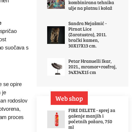
omen
kombinirana tehnika
ulje na platnu i kolaž
Sandra Nejašmić -
e
Pirnat Lice
ispričao
(Zaratustra), 2011.
ost
brački kamen,
30X17X13 cm.
tano suočava s
Petar Hranuelli Ikar,
2021., mramor+rosfraj,
34X34X15 cm
e se opire
 je
Web shop
san rodoslov
 otvorena,
FIRE DELETE - sprej za
gašenje manjih i
 sam proces
početnih požara, 750
ml