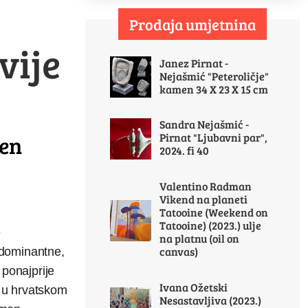
Prodaja umjetnina
vije
Janez Pirnat -
Nejašmić "Peteroličje"
kamen 34 X 23 X 15 cm
Sandra Nejašmić -
Pirnat "Ljubavni par",
men
2024. fi 40
Valentino Radman
Vikend na planeti
Tatooine (Weekend on
Tatooine) (2023.) ulje
e
na platnu (oil on
canvas)
e dominantne,
 ponajprije
Ivana Ožetski
a u hrvatskom
Nesastavljiva (2023.)