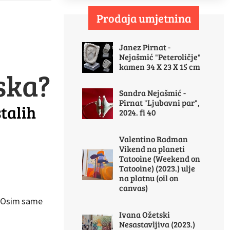
Prodaja umjetnina
Janez Pirnat -
Nejašmić "Peteroličje"
kamen 34 X 23 X 15 cm
ska?
Sandra Nejašmić -
Pirnat "Ljubavni par",
stalih
2024. fi 40
Valentino Radman
Vikend na planeti
Tatooine (Weekend on
Tatooine) (2023.) ulje
na platnu (oil on
canvas)
. Osim same
Ivana Ožetski
Nesastavljiva (2023.)