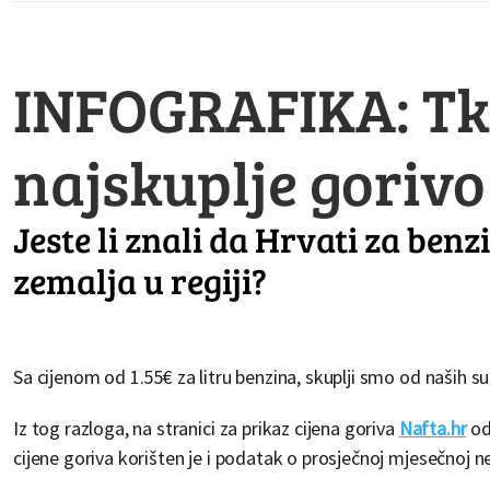
INFOGRAFIKA: Tko
najskuplje gorivo
Jeste li znali da Hrvati za ben
zemalja u regiji?
Sa cijenom od 1.55€ za litru benzina, skuplji smo od naših susje
Iz tog razloga, na stranici za prikaz cijena goriva
Nafta.hr
od
cijene goriva korišten je i podatak o prosječnoj mjesečnoj n