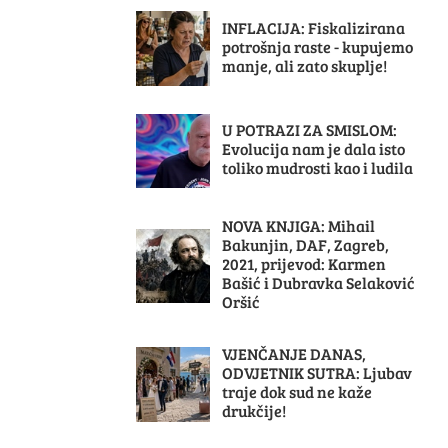
INFLACIJA: Fiskalizirana
potrošnja raste - kupujemo
manje, ali zato skuplje!
U POTRAZI ZA SMISLOM:
Evolucija nam je dala isto
toliko mudrosti kao i ludila
NOVA KNJIGA: Mihail
Bakunjin, DAF, Zagreb,
2021, prijevod: Karmen
Bašić i Dubravka Selaković
Oršić
VJENČANJE DANAS,
ODVJETNIK SUTRA: Ljubav
traje dok sud ne kaže
drukčije!