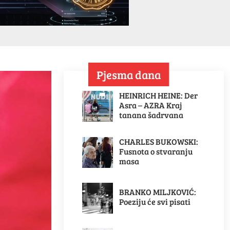
Pjesma dana
HEINRICH HEINE: Der
Asra – AZRA Kraj
tanana šadrvana
CHARLES BUKOWSKI:
Fusnota o stvaranju
masa
BRANKO MILJKOVIĆ:
Poeziju će svi pisati