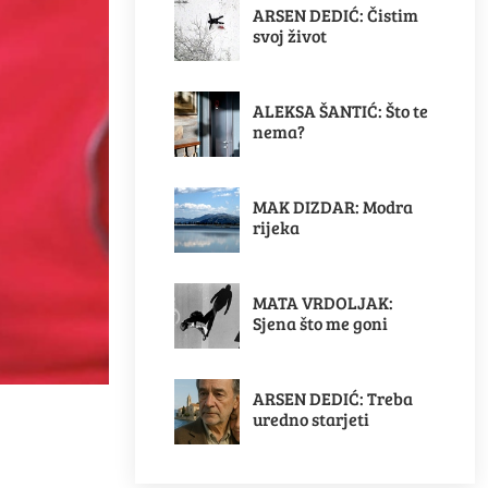
ARSEN DEDIĆ: Čistim
svoj život
ALEKSA ŠANTIĆ: Što te
nema?
MAK DIZDAR: Modra
rijeka
MATA VRDOLJAK:
Sjena što me goni
ARSEN DEDIĆ: Treba
uredno starjeti