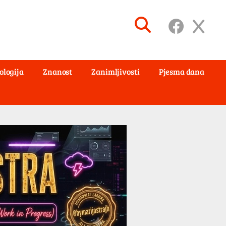
ologija
Znanost
Zanimljivosti
Pjesma dana