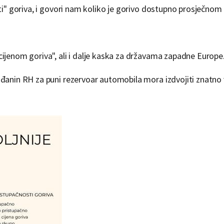
sti" goriva, i govori nam koliko je gorivo dostupno prosječnom
ijenom goriva", ali i dalje kaska za državama zapadne Europe
ađanin RH za puni rezervoar automobila mora izdvojiti znatno