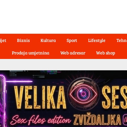
ijet
Biznis
Kultura
Sport
Lifestyle
Tehn
Prodaja umjetnina
Web adresar
Web shop