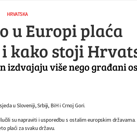
HRVATSKA
 u Europi plaća
 i kako stoji Hrvat
zin izdvajaju više nego građani o
da u Sloveniji, Srbiji, BiH i Crnoj Gori.
lučili su napraviti i usporedbu s ostalim europskim državama
eto plaći za svaku državu.