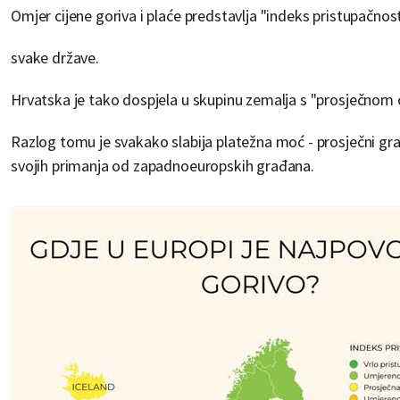
Omjer cijene goriva i plaće predstavlja "indeks pristupačno
svake države.
Hrvatska je tako dospjela u skupinu zemalja s "prosječnom c
Razlog tomu je svakako slabija platežna moć - prosječni gr
svojih primanja od zapadnoeuropskih građana.