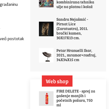
kombinirana tehnika
 građaninu
ulje na platnu i kolaž
Sandra Nejašmić -
Pirnat Lice
.
(Zaratustra), 2011.
brački kamen,
30X17X13 cm.
 veći postotak
Petar Hranuelli Ikar,
2021., mramor+rosfraj,
34X34X15 cm
Web shop
FIRE DELETE - sprej za
gašenje manjih i
početnih požara, 750
ml