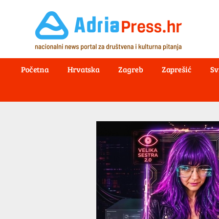
Početna
Hrvatska
Zagreb
Zaprešić
Sv