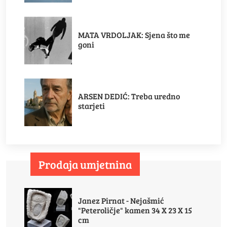
MATA VRDOLJAK: Sjena što me
goni
ARSEN DEDIĆ: Treba uredno
starjeti
Prodaja umjetnina
Janez Pirnat - Nejašmić
"Peteroličje" kamen 34 X 23 X 15
cm