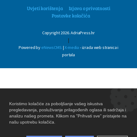
Uvjeti korištenja
Izjava o privatnosti
Postavke kolačića
Copyright 2026. AdriaPress.hr
|
Powered by
eNewsCMS
|
X-media
- izrada web stranica i
portala
aj
 sa