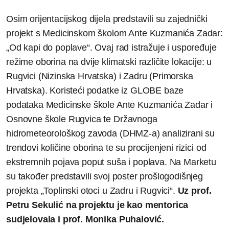
Osim orijentacijskog dijela predstavili su zajednički
projekt s Medicinskom školom Ante Kuzmanića Zadar:
„Od kapi do poplave“. Ovaj rad istražuje i uspoređuje
režime oborina na dvije klimatski različite lokacije: u
Rugvici (Nizinska Hrvatska) i Zadru (Primorska
Hrvatska). Koristeći podatke iz GLOBE baze
podataka Medicinske škole Ante Kuzmanića Zadar i
Osnovne škole Rugvica te Državnoga
hidrometeorološkog zavoda (DHMZ-a) analizirani su
trendovi količine oborina te su procijenjeni rizici od
ekstremnih pojava poput suša i poplava. Na Marketu
su također predstavili svoj poster prošlogodišnjeg
projekta „Toplinski otoci u Zadru i Rugvici“.
Uz prof.
Petru Sekulić na projektu je kao mentorica
sudjelovala i prof. Monika Puhalović.