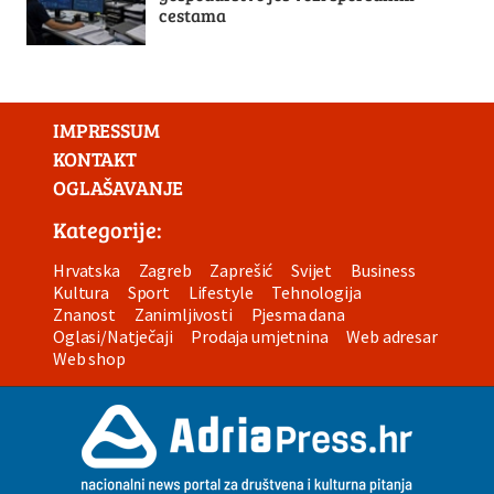
cestama
IMPRESSUM
KONTAKT
OGLAŠAVANJE
Kategorije:
Hrvatska
Zagreb
Zaprešić
Svijet
Business
Kultura
Sport
Lifestyle
Tehnologija
Znanost
Zanimljivosti
Pjesma dana
Oglasi/Natječaji
Prodaja umjetnina
Web adresar
Web shop