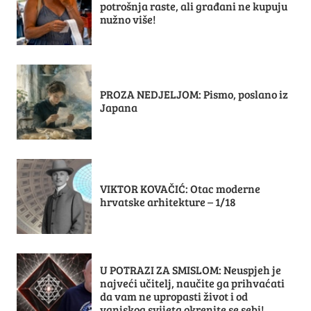
potrošnja raste, ali građani ne kupuju
nužno više!
PROZA NEDJELJOM: Pismo, poslano iz
Japana
VIKTOR KOVAČIĆ: Otac moderne
hrvatske arhitekture – 1/18
U POTRAZI ZA SMISLOM: Neuspjeh je
najveći učitelj, naučite ga prihvaćati
da vam ne upropasti život i od
vanjskog svijeta okrenite se sebi!