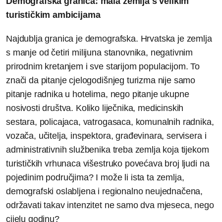
Demografska granica: mala zemlja s velikim
turističkim ambicijama
Najdublja granica je demografska. Hrvatska je zemlja
s manje od četiri milijuna stanovnika, negativnim
prirodnim kretanjem i sve starijom populacijom. To
znači da pitanje cjelogodišnjeg turizma nije samo
pitanje radnika u hotelima, nego pitanje ukupne
nosivosti društva. Koliko liječnika, medicinskih
sestara, policajaca, vatrogasaca, komunalnih radnika,
vozača, učitelja, inspektora, građevinara, servisera i
administrativnih službenika treba zemlja koja tijekom
turističkih vrhunaca višestruko povećava broj ljudi na
pojedinim područjima? I može li ista ta zemlja,
demografski oslabljena i regionalno neujednačena,
održavati takav intenzitet ne samo dva mjeseca, nego
cijelu godinu?