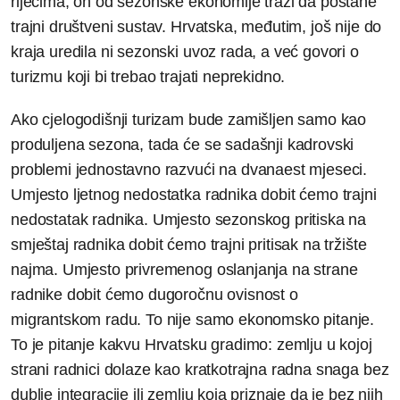
riječima, on od sezonske ekonomije traži da postane
trajni društveni sustav. Hrvatska, međutim, još nije do
kraja uredila ni sezonski uvoz rada, a već govori o
turizmu koji bi trebao trajati neprekidno.
Ako cjelogodišnji turizam bude zamišljen samo kao
produljena sezona, tada će se sadašnji kadrovski
problemi jednostavno razvući na dvanaest mjeseci.
Umjesto ljetnog nedostatka radnika dobit ćemo trajni
nedostatak radnika. Umjesto sezonskog pritiska na
smještaj radnika dobit ćemo trajni pritisak na tržište
najma. Umjesto privremenog oslanjanja na strane
radnike dobit ćemo dugoročnu ovisnost o
migrantskom radu. To nije samo ekonomsko pitanje.
To je pitanje kakvu Hrvatsku gradimo: zemlju u kojoj
strani radnici dolaze kao kratkotrajna radna snaga bez
dublje integracije ili zemlju koja priznaje da je bez njih