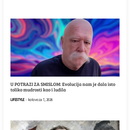
U POTRAZI ZA SMISLOM: Evolucija nam je dala isto
toliko mudrosti kao i ludila
LIFESTYLE
-
kolovoza 7, 2026