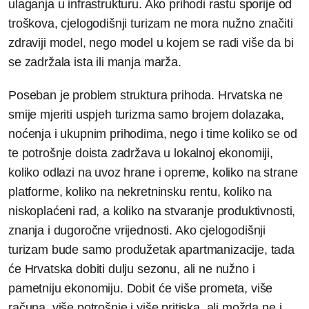
ulaganja u infrastrukturu. Ako prihodi rastu sporije od
troškova, cjelogodišnji turizam ne mora nužno značiti
zdraviji model, nego model u kojem se radi više da bi
se zadržala ista ili manja marža.
Poseban je problem struktura prihoda. Hrvatska ne
smije mjeriti uspjeh turizma samo brojem dolazaka,
noćenja i ukupnim prihodima, nego i time koliko se od
te potrošnje doista zadržava u lokalnoj ekonomiji,
koliko odlazi na uvoz hrane i opreme, koliko na strane
platforme, koliko na nekretninsku rentu, koliko na
niskoplaćeni rad, a koliko na stvaranje produktivnosti,
znanja i dugoročne vrijednosti. Ako cjelogodišnji
turizam bude samo produžetak apartmanizacije, tada
će Hrvatska dobiti dulju sezonu, ali ne nužno i
pametniju ekonomiju. Dobit će više prometa, više
računa, više potrošnje i više pritiska, ali možda ne i