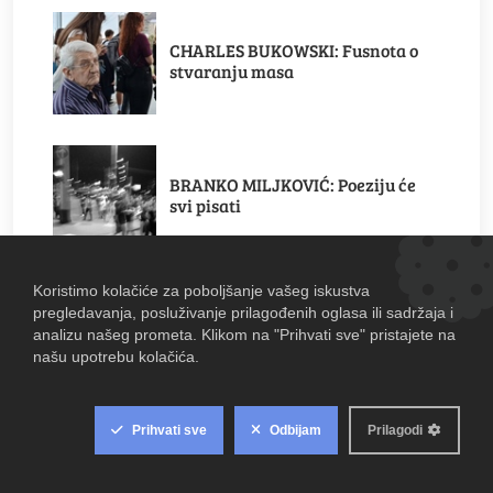
CHARLES BUKOWSKI: Fusnota o
stvaranju masa
BRANKO MILJKOVIĆ: Poeziju će
svi pisati
ARSEN DEDIĆ: Čistim svoj život
ALEKSA ŠANTIĆ: Što te nema?