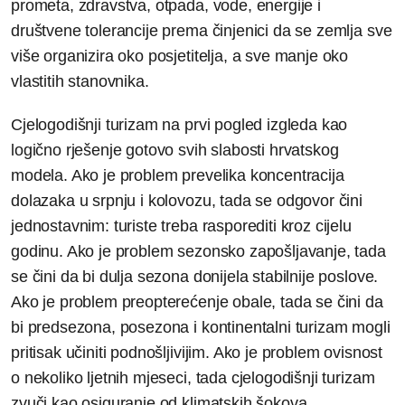
prometa, zdravstva, otpada, vode, energije i
društvene tolerancije prema činjenici da se zemlja sve
više organizira oko posjetitelja, a sve manje oko
vlastitih stanovnika.
Cjelogodišnji turizam na prvi pogled izgleda kao
logično rješenje gotovo svih slabosti hrvatskog
modela. Ako je problem prevelika koncentracija
dolazaka u srpnju i kolovozu, tada se odgovor čini
jednostavnim: turiste treba rasporediti kroz cijelu
godinu. Ako je problem sezonsko zapošljavanje, tada
se čini da bi dulja sezona donijela stabilnije poslove.
Ako je problem preopterećenje obale, tada se čini da
bi predsezona, posezona i kontinentalni turizam mogli
pritisak učiniti podnošljivijim. Ako je problem ovisnost
o nekoliko ljetnih mjeseci, tada cjelogodišnji turizam
zvuči kao osiguranje od klimatskih šokova,