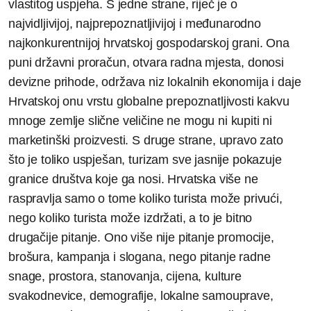
vlastitog uspjeha. S jedne strane, riječ je o
najvidljivijoj, najprepoznatljivijoj i međunarodno
najkonkurentnijoj hrvatskoj gospodarskoj grani. Ona
puni državni proračun, otvara radna mjesta, donosi
devizne prihode, održava niz lokalnih ekonomija i daje
Hrvatskoj onu vrstu globalne prepoznatljivosti kakvu
mnoge zemlje slične veličine ne mogu ni kupiti ni
marketinški proizvesti. S druge strane, upravo zato
što je toliko uspješan, turizam sve jasnije pokazuje
granice društva koje ga nosi. Hrvatska više ne
raspravlja samo o tome koliko turista može privući,
nego koliko turista može izdržati, a to je bitno
drugačije pitanje. Ono više nije pitanje promocije,
brošura, kampanja i slogana, nego pitanje radne
snage, prostora, stanovanja, cijena, kulture
svakodnevice, demografije, lokalne samouprave,