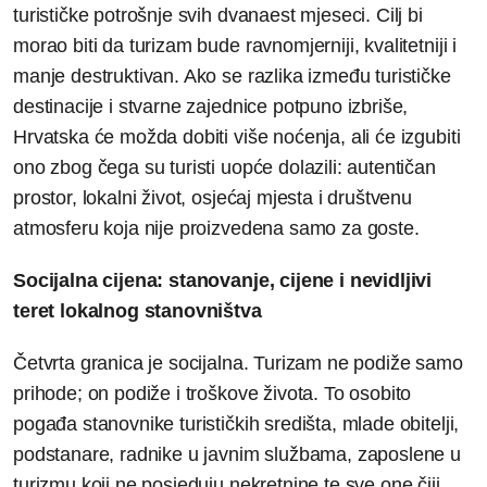
turističke potrošnje svih dvanaest mjeseci. Cilj bi
morao biti da turizam bude ravnomjerniji, kvalitetniji i
manje destruktivan. Ako se razlika između turističke
destinacije i stvarne zajednice potpuno izbriše,
Hrvatska će možda dobiti više noćenja, ali će izgubiti
ono zbog čega su turisti uopće dolazili: autentičan
prostor, lokalni život, osjećaj mjesta i društvenu
atmosferu koja nije proizvedena samo za goste.
Socijalna cijena: stanovanje, cijene i nevidljivi
teret lokalnog stanovništva
Četvrta granica je socijalna. Turizam ne podiže samo
prihode; on podiže i troškove života. To osobito
pogađa stanovnike turističkih središta, mlade obitelji,
podstanare, radnike u javnim službama, zaposlene u
turizmu koji ne posjeduju nekretnine te sve one čiji