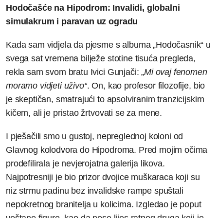
Hodočašće na Hipodrom: Invalidi, globalni
simulakrum i paravan uz ogradu
Kada sam vidjela da pjesme s albuma „Hodočasnik“ u
svega sat vremena bilježe stotine tisuća pregleda,
rekla sam svom bratu Ivici Gunjači: „
Mi ovaj fenomen
moramo vidjeti uživo“
. On, kao profesor filozofije, bio
je skeptičan, smatrajući to apsolviranim tranzicijskim
kičem, ali je pristao žrtvovati se za mene.
I pješačili smo u gustoj, nepreglednoj koloni od
Glavnog kolodvora do Hipodroma. Pred mojim očima
prodefilirala je nevjerojatna galerija likova.
Najpotresniji je bio prizor dvojice muškaraca koji su
niz strmu padinu bez invalidske rampe spuštali
nepokretnog branitelja u kolicima. Izgledao je poput
voštane figure, kao da nose lijes ratnog druga koji je