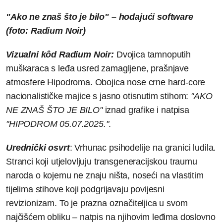
"Ako ne znaš što je bilo" – hodajući software
(foto:
Radium Noir)
Vizualni kôd Radium Noir:
Dvojica tamnoputih
muškaraca s leđa usred zamagljene, prašnjave
atmosfere Hipodroma. Obojica nose crne hard-core
nacionalističke majice s jasno otisnutim stihom:
"AKO
NE ZNAŠ ŠTO JE BILO"
iznad grafike i natpisa
"HIPODROM 05.07.2025."
.
Urednički osvrt
: Vrhunac psihodelije na granici ludila.
Stranci koji utjelovljuju transgeneracijskou traumu
naroda o kojemu ne znaju ništa, noseći na vlastitim
tijelima stihove koji podgrijavaju povijesni
revizionizam. To je prazna označiteljica u svom
najčišćem obliku – natpis na njihovim leđima doslovno