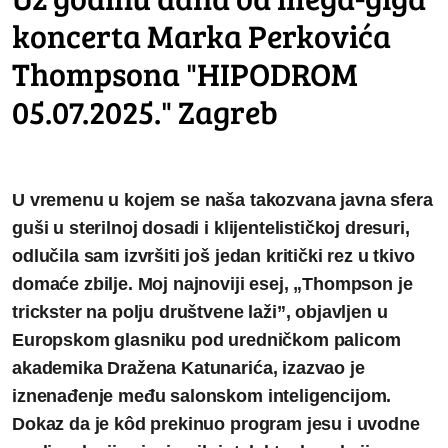
koncerta Marka Perkovića
Thompsona "HIPODROM
05.07.2025." Zagreb
U vremenu u kojem se naša takozvana javna sfera
guši u sterilnoj dosadi i klijentelističkoj dresuri,
odlučila sam izvršiti još jedan kritički rez u tkivo
domaće zbilje. Moj najnoviji esej, „Thompson je
trickster na polju društvene laži”, objavljen u
Europskom glasniku pod uredničkom palicom
akademika Dražena Katunarića, izazvao je
iznenađenje među salonskom inteligencijom.
Dokaz da je kôd prekinuo program jesu i uvodne