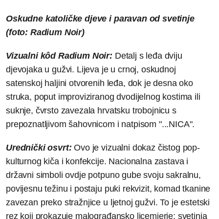
Oskudne katoličke djeve i paravan od svetinje
(foto:
Radium Noir)
Vizualni kôd Radium Noir:
Detalj s leđa dviju
djevojaka u gužvi. Lijeva je u crnoj, oskudnoj
satenskoj haljini otvorenih leđa, dok je desna oko
struka, poput improviziranog dvodijelnog kostima ili
suknje, čvrsto zavezala hrvatsku trobojnicu s
prepoznatljivom šahovnicom i natpisom "...NICA".
Urednički osvrt:
Ovo je vizualni dokaz čistog pop-
kulturnog kiča i konfekcije. Nacionalna zastava i
državni simboli ovdje potpuno gube svoju sakralnu,
povijesnu težinu i postaju puki rekvizit, komad tkanine
zavezan preko stražnjice u ljetnoj gužvi. To je estetski
rez koji prokazuje malograđansko licemjerje: svetinja