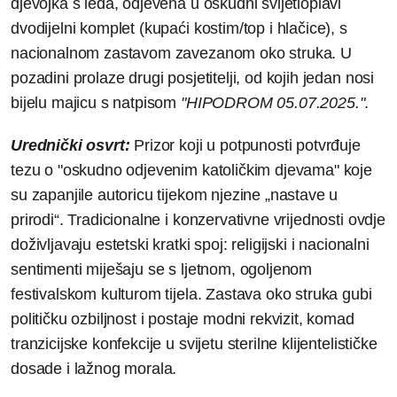
djevojka s leđa, odjevena u oskudni svijetloplavi
dvodijelni komplet (kupaći kostim/top i hlačice), s
nacionalnom zastavom zavezanom oko struka. U
pozadini prolaze drugi posjetitelji, od kojih jedan nosi
bijelu majicu s natpisom
"HIPODROM 05.07.2025."
.
Urednički osvrt:
Prizor koji u potpunosti potvrđuje
tezu o "oskudno odjevenim katoličkim djevama" koje
su zapanjile autoricu tijekom njezine „nastave u
prirodi“. Tradicionalne i konzervativne vrijednosti ovdje
doživljavaju estetski kratki spoj: religijski i nacionalni
sentimenti miješaju se s ljetnom, ogoljenom
festivalskom kulturom tijela. Zastava oko struka gubi
političku ozbiljnost i postaje modni rekvizit, komad
tranzicijske konfekcije u svijetu sterilne klijentelističke
dosade i lažnog morala.