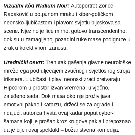
Vizualni kôd Radium Noir:
Autoportret Zorice
Radaković u potpunom mraku i kiber-gotičkom
neonsko-ljubičastom i plavom svjetlu bljeskova sa
scene. Njezino je lice mirno, gotovo transcendentno,
dok su u zamagljenoj pozadini ruke mase podignute u
zrak u kolektivnom zanosu.
Urednički osvrt:
Trenutak gašenja glavne neurološke
mreže ega pod utjecajem zvučnog i svjetlosnog stroja
trikstera. Ljubičasti i plavi neonski zraci pretvaraju
Hipodrom u prostor izvan vremena, u vječno,
zaleđeno sada. Dok masa oko nje proživljava
emotivni pakao i katarzu, držeći se za ograde i
ridajući, autorica hvata ovaj kadar poput cyber-
šamana koji je prošao kroz krugove pakla i prepoznao
da je cijeli ovaj spektakl – božanstvena komedija.