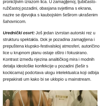
pronicljivim izrazom lica. U zamagljenoj, ljubičasto-
ružičastoj pozadini, obasjana svjetlima s ekrana,
nazire se djevojka s kaubojskim šeširom ukrašenim
šahovnicom.
Urednički osvrt:
Još jedan izvrstan autorski rez u
strukturu spektakla. Dok je pozadina zamagljena i
prepuštena klupsko-festivalskoj atmosferi, autoričino
lice u krupnom planu ostaje oštro i fokusirano.
Kontrast između njezina analitičkog mira i modnih
detalja ideološke konfekcije u pozadini (šešir s
kockicama) podcrtava ulogu intelektualca koji odbija
prepakirati um kako bi se uklopio u mainstream.