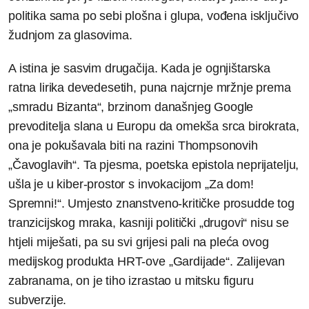
politika sama po sebi plošna i glupa, vođena isključivo
žudnjom za glasovima.
A istina je sasvim drugačija. Kada je ognjištarska
ratna lirika devedesetih, puna najcrnje mržnje prema
„smradu Bizanta“, brzinom današnjeg Google
prevoditelja slana u Europu da omekša srca birokrata,
ona je pokušavala biti na razini Thompsonovih
„Čavoglavih“. Ta pjesma, poetska epistola neprijatelju,
ušla je u kiber-prostor s invokacijom „Za dom!
Spremni!“. Umjesto znanstveno-kritičke prosudde tog
tranzicijskog mraka, kasniji politički „drugovi“ nisu se
htjeli miješati, pa su svi grijesi pali na pleća ovog
medijskog produkta HRT-ove „Gardijade“. Zalijevan
zabranama, on je tiho izrastao u mitsku figuru
subverzije.