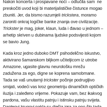
Nakon koncerta i prospavane noći – odlučila sam ne
preskočiti uvod koji bi materijalističke čistunce mogao
zbuniti. Jer, da bismo razumjeli
trickstera
, moramo
zaroniti onkraj logičke banke znanja ove civilizacije.
Trickster
je mag, joker, klaun, luda i đavao u jednom –
arhetip skriven u dubinama ljudske podsvijesti kojom
se bavio Jung.
Kada kroz jedno duboko DMT psihodelično iskustvo,
aktivirano šamanskom biljkom učiteljicom iz utrobe
Amazone, ugasite glavnu neurološku mrežu
zadužena za ego, digne se koprena samobmane.
Tada se vaš unutarnji
trickster
počinje podrugljivo
smijati, vodeći vas kroz geometriju dinamičkih optičkih
iluzija i zaleđeno vrijeme. Pokazuje vam, bez ikakvog
pardona, vašu vlastitu patnju i istinsku patnju svijeta.
Danteovi krugovi pakla su dječja igra za ono što tada