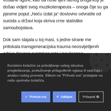
došao vidjeti svog muzikoterapeuta – onoga čije su ga
pjesme poput „Neću izdat ja“ doslovno odvratile od
suicida u državi koja skriva crne statistike
samoubojstava.
Dok sam stajala u toj masi, s jedne strane me
pritiskala transgeneracijska trauma neosvijetljenih
arhiva Drugog svjetskog rata i povijesnog
revizionizma (o čemu Damir Karakaš maestralno piše
u „Proslavi“, pokazujući da opredjeljenje često nije
plod dedukcije nego nagona za preživljavanjem). S
druge strane, stvarnost me potpuno zapanjila i odvela
na samu granicu psihodelije.
U masi su dominirale oskudno obučene katoličke
djeve, umotane u zastave umjesto u kupaće kostime.