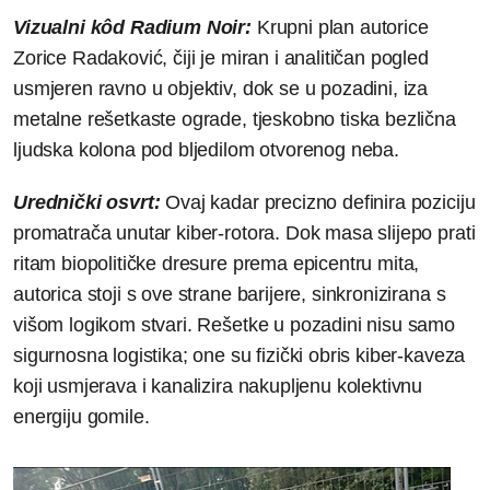
Vizualni kôd Radium Noir:
Krupni plan autorice
Zorice Radaković, čiji je miran i analitičan pogled
usmjeren ravno u objektiv, dok se u pozadini, iza
metalne rešetkaste ograde, tjeskobno tiska bezlična
ljudska kolona pod bljedilom otvorenog neba.
Urednički osvrt:
Ovaj kadar precizno definira poziciju
promatrača unutar kiber-rotora. Dok masa slijepo prati
ritam biopolitičke dresure prema epicentru mita,
autorica stoji s ove strane barijere, sinkronizirana s
višom logikom stvari. Rešetke u pozadini nisu samo
sigurnosna logistika; one su fizički obris kiber-kaveza
koji usmjerava i kanalizira nakupljenu kolektivnu
energiju gomile.