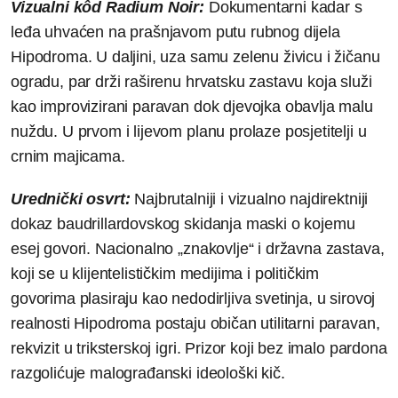
Vizualni kôd Radium Noir:
Dokumentarni kadar s
leđa uhvaćen na prašnjavom putu rubnog dijela
Hipodroma. U daljini, uza samu zelenu živicu i žičanu
ogradu, par drži raširenu hrvatsku zastavu koja služi
kao improvizirani paravan dok djevojka obavlja malu
nuždu. U prvom i lijevom planu prolaze posjetitelji u
crnim majicama.
Urednički osvrt:
Najbrutalniji i vizualno najdirektniji
dokaz baudrillardovskog skidanja maski o kojemu
esej govori. Nacionalno „znakovlje“ i državna zastava,
koji se u klijentelističkim medijima i političkim
govorima plasiraju kao nedodirljiva svetinja, u sirovoj
realnosti Hipodroma postaju običan utilitarni paravan,
rekvizit u triksterskoj igri. Prizor koji bez imalo pardona
razgolićuje malograđanski ideološki kič.