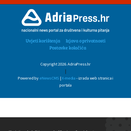
Uvjeti korištenja
Izjava o privatnosti
Postavke kolačića
Copyright 2026. AdriaPress.hr
|
Powered by
eNewsCMS
|
X-media
- izrada web stranica i
portala