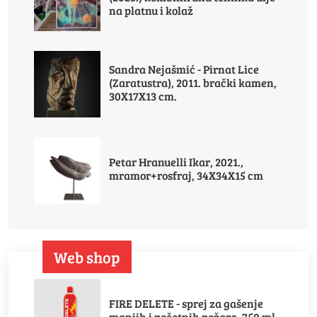
na platnu i kolaž
Sandra Nejašmić - Pirnat Lice
(Zaratustra), 2011. brački kamen,
30X17X13 cm.
Petar Hranuelli Ikar, 2021.,
mramor+rosfraj, 34X34X15 cm
Web shop
FIRE DELETE - sprej za gašenje
manjih i početnih požara, 750 ml