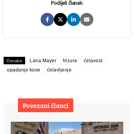
Podijeli članak:
Lana Mayer
frizura
ćelavost
Oznake
opadanje kose
ćelavljenje
Povezani članci