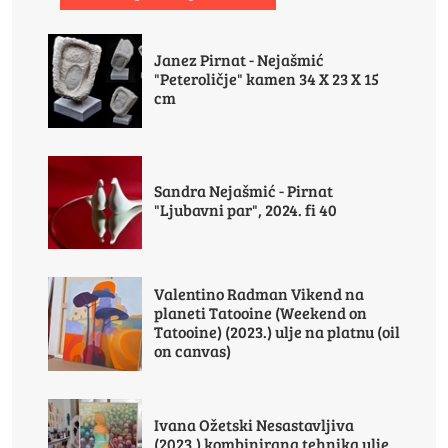
Janez Pirnat - Nejašmić
"Peteroličje" kamen 34 X 23 X 15
cm
Sandra Nejašmić - Pirnat
"Ljubavni par", 2024. fi 40
Valentino Radman Vikend na
planeti Tatooine (Weekend on
Tatooine) (2023.) ulje na platnu (oil
on canvas)
Ivana Ožetski Nesastavljiva
(2023.) kombinirana tehnika ulje