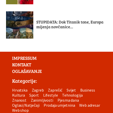
STUPIDATA: Dok Titanik tone, Europa
mijenja novčanice...
IMPRESSUM
KONTAKT
OGLAŠAVANJE
Kategorije:
Hrvatska
Zagreb
Zaprešić
Svijet
Business
Kultura
Sport
Lifestyle
Tehnologija
Znanost
Zanimljivosti
Pjesma dana
Oglasi/Natječaji
Prodaja umjetnina
Web adresar
Web shop