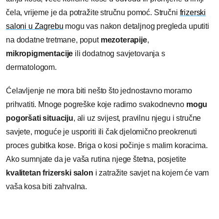
čela, vrijeme je da potražite stručnu pomoć. Stručni
frizerski
saloni u Zagrebu
mogu vas nakon detaljnog pregleda uputiti
na dodatne tretmane, poput
mezoterapije
,
mikropigmentacije
ili dodatnog savjetovanja s
dermatologom.
Ćelavljenje ne mora biti nešto što jednostavno moramo
prihvatiti. Mnoge pogreške koje radimo svakodnevno
mogu
pogoršati situaciju
, ali uz svijest, pravilnu njegu i stručne
savjete, moguće je usporiti ili čak djelomično preokrenuti
proces gubitka kose. Briga o kosi počinje s malim koracima.
Ako sumnjate da je vaša rutina njege štetna, posjetite
kvalitetan
frizerski salon
i zatražite savjet na kojem će vam
vaša kosa biti zahvalna.