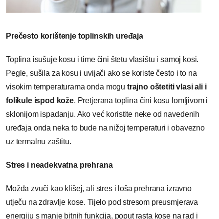
Prečesto korištenje toplinskih uređaja
Toplina isušuje kosu i time čini štetu vlasištu i samoj kosi.
Pegle, sušila za kosu i uvijači ako se koriste često i to na
visokim temperaturama onda mogu
trajno oštetiti vlasi ali i
folikule ispod kože
. Pretjerana toplina čini kosu lomljivom i
sklonijom ispadanju. Ako već koristite neke od navedenih
uređaja onda neka to bude na nižoj temperaturi i obavezno
uz termalnu zaštitu.
Stres i neadekvatna prehrana
Možda zvuči kao klišej, ali stres i loša prehrana izravno
utječu na zdravlje kose. Tijelo pod stresom preusmjerava
energiju s manje bitnih funkcija, poput rasta kose na rad i