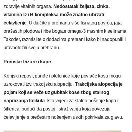
zdravlje vitalnih organa.
Nedostatak željeza, cinka,
vitamina D i B kompleksa može znatno ubrzati
ćelavljenje
. Uključite u prehranu više lisnatog povrća, jaja,
orašastih plodova i ribe bogate omega-3 masnim kiselinama.
Također, razmislite o dodacima prehrani kako bi nadopunili i
uravnotežili svoju prehranu.
Preuske frizure i kape
Konjski repovi, punđe i pletenice koje povlače kosu mogu
uzrokovati tzv. trakcijsku alopeciju.
Trakcijska alopecija je
pojam koji se veže uz gubitak kose zbog stalnog
naprezanja folikula
. Isto vrijedi za stalno nošenje kapa i
šilterica, budući da postoji istraživanja koja povezuju
ćelavljenje s prečestim nošenjem uskih pokrivala za glavu.