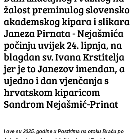
žalost preminulog slovensko
akademskog kipara i slikara
Janeza Pirnata - Nejašmića
počinju uvijek 24. lipnja, na
blagdan sv. Ivana Krstitelja
jer je to Janezov imendan, a
ujedno i dan vjenčanja s
hrvatskom kiparicom
Sandrom Nejašmić-Prinat
I ove su 2025. godine u Postirima na otoku Braču po