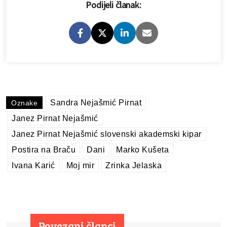
Podijeli članak:
Sandra Nejašmić Pirnat
Oznake
Janez Pirnat Nejašmić
Janez Pirnat Nejašmić slovenski akademski kipar
Postira na Braču
Dani
Marko Kušeta
Ivana Karić
Moj mir
Zrinka Jelaska
Povezani članci