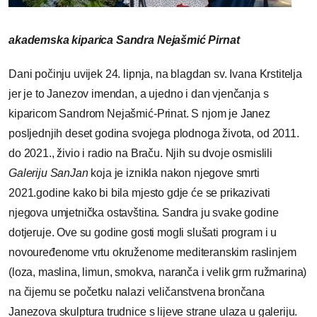
akademska kiparica Sandra Nejašmić Pirnat
Dani počinju uvijek 24. lipnja, na blagdan sv. Ivana Krstitelja
jer je to Janezov imendan, a ujedno i dan vjenčanja s
kiparicom Sandrom Nejašmić-Prinat. S njom je Janez
posljednjih deset godina svojega plodnoga života, od 2011.
do 2021., živio i radio na Braču. Njih su dvoje osmislili
Galeriju SanJan
koja je iznikla nakon njegove smrti
2021.godine kako bi bila mjesto gdje će se prikazivati
njegova umjetnička ostavština. Sandra ju svake godine
dotjeruje. Ove su godine gosti mogli slušati program i u
novouređenome vrtu okruženome mediteranskim raslinjem
(loza, maslina, limun, smokva, naranča i velik grm ružmarina)
na čijemu se početku nalazi veličanstvena brončana
Janezova skulptura trudnice s lijeve strane ulaza u galeriju.