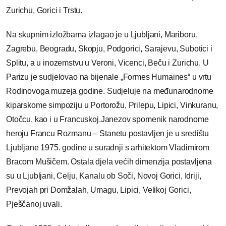
Zurichu, Gorici i Trstu.
Na skupnim izložbama izlagao je u Ljubljani, Mariboru,
Zagrebu, Beogradu, Skopju, Podgorici, Sarajevu, Subotici i
Splitu, a u inozemstvu u Veroni, Vicenci, Beču i Zurichu. U
Parizu je sudjelovao na bijenale „Formes Humaines“ u vrtu
Rodinovoga muzeja godine. Sudjeluje na međunarodnome
kiparskome simpoziju u Portorožu, Prilepu, Lipici, Vinkuranu,
Otočcu, kao i u Francuskoj.Janezov spomenik narodnome
heroju Francu Rozmanu – Stanetu postavljen je u središtu
Ljubljane 1975. godine u suradnji s arhitektom Vladimirom
Bracom Mušičem. Ostala djela većih dimenzija postavljena
su u Ljubljani, Celju, Kanalu ob Soči, Novoj Gorici, Idriji,
Prevojah pri Domžalah, Umagu, Lipici, Velikoj Gorici,
Pješčanoj uvali.