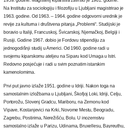
1959. godine. Magisterij kiparstva završio je 1961. godine.
Na Institutu za sociologiju i filozofiju u Ljubljani magistrirao je
1963. godine. Od 1963. – 1964. godine odgovorni urednik je
revije za kulturna i društvena pitanja „Problemi“. Studijski je
boravio u Italiji, Francuskoj, Švicarskoj, Njemačkoj, Belgiji i
Rusiji. Godine 1967. dobio je Fordovu stipendiju za
jednogodišnji studij u Americi. Od 1960. godine radi u
svojemu kiparskomu ateljeu na Siparu kod Umaga u Istri.
Redovno posjećuje i radi u svim poznatim istarskim
kamenolomima.
Prvi put javno izlaže 1951. godine u Idriji. Nakon toga na
samostalnim izložbama u Ljubljani, Škofjoj Loki, Idriji, Celju,
Portorožu, Slovenj Gradcu, Mariboru, na Zemonu kod
Vipave, Kostanjevici na Krki, Novome Mestu, Beogradu,
Zagrebu, Postirima, Nerežišću, Bolu. U inozemstvu
samostalno izlaže u Parizu, Udinama, Bruxellesu, Bayreuthu,