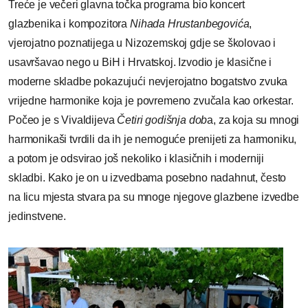
Treće je večeri glavna točka programa bio koncert
glazbenika i kompozitora
Nihada Hrustanbegovića
,
vjerojatno poznatijega u Nizozemskoj gdje se školovao i
usavršavao nego u BiH i Hrvatskoj. Izvodio je klasične i
moderne skladbe pokazujući nevjerojatno bogatstvo zvuka
vrijedne harmonike koja je povremeno zvučala kao orkestar.
Počeo je s Vivaldijeva
Četiri godišnja dob
a, za koja su mnogi
harmonikaši tvrdili da ih je nemoguće prenijeti za harmoniku,
a potom je odsvirao još nekoliko i klasičnih i moderniji
skladbi. Kako je on u izvedbama posebno nadahnut, često
na licu mjesta stvara pa su mnoge njegove glazbene izvedbe
jedinstvene.