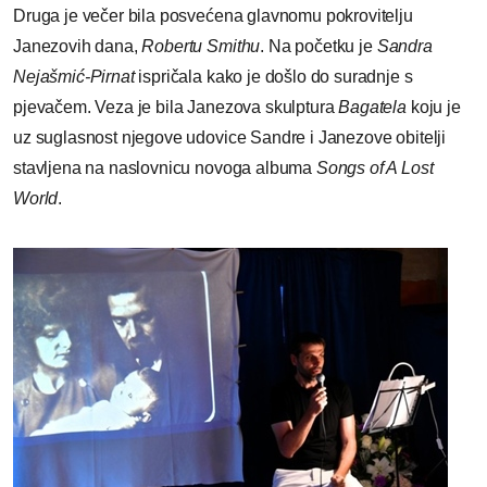
Druga je večer bila posvećena glavnomu pokrovitelju
Janezovih dana,
Robertu Smithu
. Na početku je
Sandra
Nejašmić-Pirnat
ispričala kako je došlo do suradnje s
pjevačem. Veza je bila Janezova skulptura
Bagatela
koju je
uz suglasnost njegove udovice Sandre i Janezove obitelji
stavljena na naslovnicu novoga albuma
Songs of A Lost
World
.