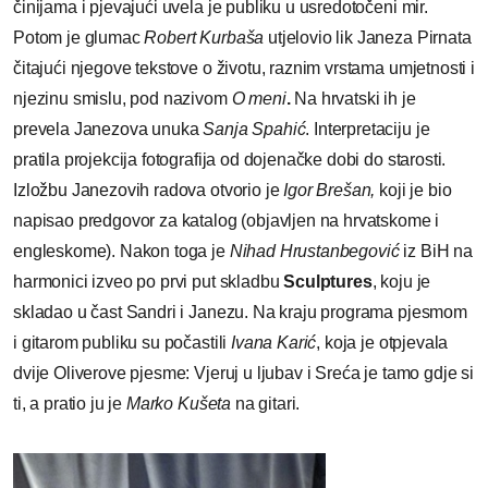
činijama i pjevajući uvela je publiku u usredotočeni mir.
Potom je glumac
Robert Kurbaša
utjelovio lik Janeza Pirnata
čitajući njegove tekstove o životu, raznim vrstama umjetnosti i
njezinu smislu, pod nazivom
O meni
.
Na hrvatski ih je
prevela Janezova unuka
Sanja Spahić
. Interpretaciju je
pratila projekcija fotografija od dojenačke dobi do starosti.
Izložbu Janezovih radova otvorio je
Igor Brešan,
koji je bio
napisao predgovor za katalog (objavljen na hrvatskome i
engleskome). Nakon toga je
Nihad Hrustanbegović
iz BiH na
harmonici izveo po prvi put skladbu
Sculptures
, koju je
skladao u čast Sandri i Janezu. Na kraju programa pjesmom
i gitarom publiku su počastili
Ivana Karić
, koja je otpjevala
dvije Oliverove pjesme: Vjeruj u ljubav i Sreća je tamo gdje si
ti, a pratio ju je
Marko Kušeta
na gitari.