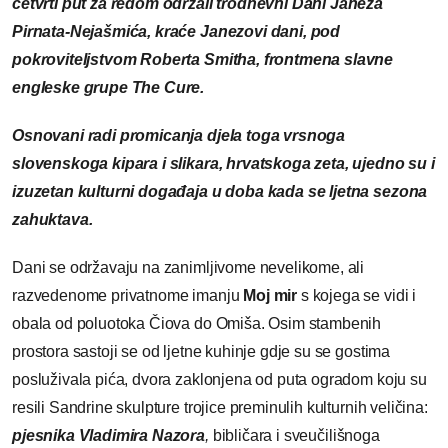
četvrti put za redom održali trodnevni Dani Janeza
Pirnata-Nejašmića, kraće Janezovi dani, pod
pokroviteljstvom Roberta Smitha, frontmena slavne
engleske grupe The Cure.
Osnovani radi promicanja djela toga vrsnoga
slovenskoga kipara i slikara, hrvatskoga zeta, ujedno su i
izuzetan kulturni događaja u doba kada se ljetna sezona
zahuktava.
Dani se održavaju na zanimljivome nevelikome, ali
razvedenome privatnome imanju
Moj mir
s kojega se vidi i
obala od poluotoka Čiova do Omiša. Osim stambenih
prostora sastoji se od ljetne kuhinje gdje su se gostima
posluživala pića, dvora zaklonjena od puta ogradom koju su
resili Sandrine skulpture trojice preminulih kulturnih veličina:
pjesnika
Vladimira Nazora
,
bibličara i sveučilišnoga