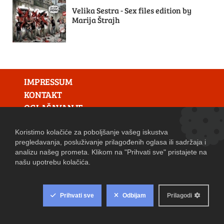
Velika Sestra - Sex files edition by
Marija Štrajh
IMPRESSUM
KONTAKT
OGLAŠAVANJE
Kategorije:
Hrvatska
Zagreb
Zaprešić
Svijet
Business
Kultura
Sport
Lifestyle
Tehnologija
Znanost
Zanimljivosti
Pjesma dana
Oglasi/Natječaji
Prodaja umjetnina
Web adresar
Web shop