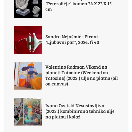
"Peteroličje" kamen 34 X 23 X 15
cm
Sandra Nejašmić - Pirnat
"Ljubavni par", 2024. fi 40
Valentino Radman Vikend na
planeti Tatooine (Weekend on
Tatooine) (2023.) ulje na platnu (oil
on canvas)
Ivana Ožetski Nesastavljiva
(2023.) kombinirana tehnika ulje
na platnu i kolaž