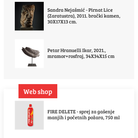
Sandra Nejašmić - Pirnat Lice
(Zaratustra), 2011. brački kamen,
30X17X13 cm.
Petar Hranuelli Ikar, 2021.,
mramor+rosfraj, 34X34X15 cm
Web shop
FIRE DELETE - sprej za gašenje
manjih i početnih požara, 750 ml