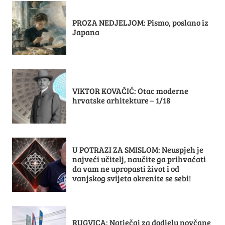
PROZA NEDJELJOM: Pismo, poslano iz
Japana
VIKTOR KOVAČIĆ: Otac moderne
hrvatske arhitekture – 1/18
U POTRAZI ZA SMISLOM: Neuspjeh je
najveći učitelj, naučite ga prihvaćati
da vam ne upropasti život i od
vanjskog svijeta okrenite se sebi!
RUGVICA: Natječaj za dodjelu novčane