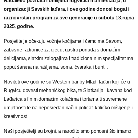
Nadaleko poznata i omiljena rugvička manifestacija, u
organizaciji Savskih lađara, i ove godine donosi bogat i
raznovrstan program za sve generacije u subotu 13.rujna
2025. godine.
Posjetitelje očekuju vožnje kočijama i čamcima Savom,
zabavne radionice za djecu, gastro ponuda s domaćim
delicijama, slatkim zalogajima i tradicionalnim specijalitetima
poput šarana na rašljama, soma, čvaraka i buhtli.
Noviteti ove godine su Western bar by Mladi lađari koji će u
Rugvicu dovesti mehaničkog bika, te Slatkarija i kavana kod
Lađarica s finim domaćim kolačima i tortama.ti suvremene
umjetnosti te na neposredan način poticati kritičko mišljenje i
kreativnost
Naši posjetitelji su brojni, a naročito smo ponosni što imamo