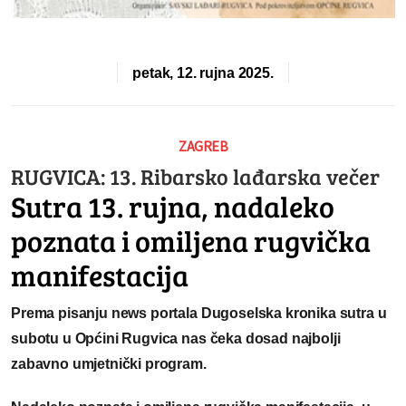
petak, 12. rujna 2025.
ZAGREB
RUGVICA: 13. Ribarsko lađarska večer
Sutra 13. rujna, nadaleko
poznata i omiljena rugvička
manifestacija
P
rema pisanju news portala
Dugoselska kronika
sutra u
subotu u Općini Rugvica nas čeka dosad najbolji
zabavno umjetnički program.