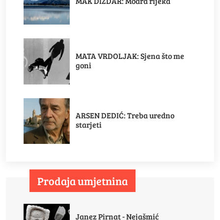
MAK DIZDAR: Modra rijeka
MATA VRDOLJAK: Sjena što me
goni
ARSEN DEDIĆ: Treba uredno
starjeti
Prodaja umjetnina
Janez Pirnat - Nejašmić