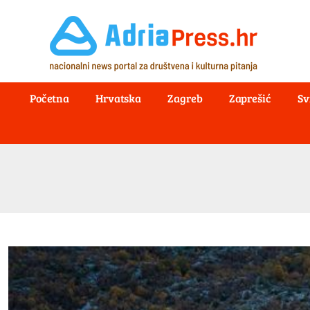
Početna
Hrvatska
Zagreb
Zaprešić
Sv