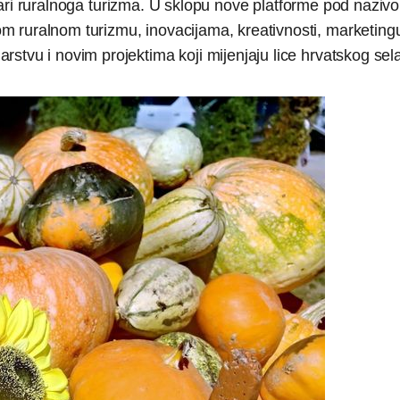
zionari ruralnoga turizma. U sklopu nove platforme pod naziv
m ruralnom turizmu, inovacijama, kreativnosti, marketingu i
stvu i novim projektima koji mijenjaju lice hrvatskog sela