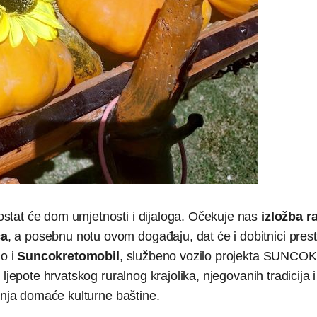
stat će dom umjetnosti i dijaloga. Očekuje nas
izložba r
ca
, a posebnu notu ovom događaju, dat će i dobitnici pres
o i
Suncokretomobil
, službeno vozilo projekta SUNC
ljepote hrvatskog ruralnog krajolika, njegovanih tradicija i
anja domaće kulturne baštine.