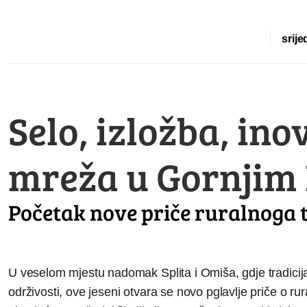
srije
Selo, izložba, in
mreža u Gornjim
Početak nove priče ruralnoga 
U veselom mjestu nadomak Splita i Omiša, gdje tradicij
održivosti, ove jeseni otvara se novo pglavlje priče o r