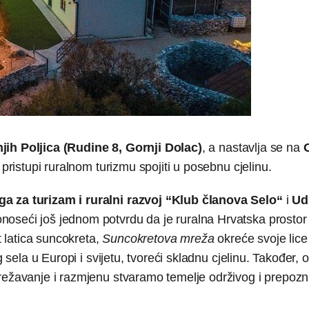
jih Poljica (Rudine 8, Gornji Dolac)
, a nastavlja se na
i pristupi ruralnom turizmu spojiti u posebnu cjelinu.
a za turizam i ruralni razvoj “Klub članova Selo“
i
Ud
onoseći još jednom potvrdu da je ruralna Hrvatska prostor
t latica suncokreta,
Suncokretova mreža
okreće svoje lic
g sela u Europi i svijetu, tvoreći skladnu cjelinu. Također,
režavanje i razmjenu stvaramo temelje održivog i prepozna