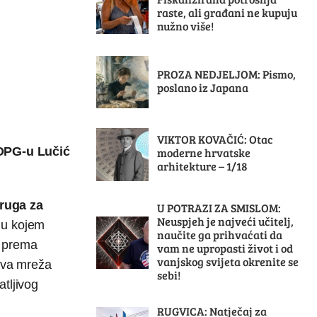
raste, ali građani ne kupuju
nužno više!
PROZA NEDJELJOM: Pismo,
poslano iz Japana
VIKTOR KOVAČIĆ: Otac
OPG-u Lučić
moderne hrvatske
arhitekture – 1/18
ruga za
U POTRAZI ZA SMISLOM:
Neuspjeh je najveći učitelj,
 u kojem
naučite ga prihvaćati da
e prema
vam ne upropasti život i od
vanjskog svijeta okrenite se
 ova mreža
sebi!
tljivog
RUGVICA: Natječaj za