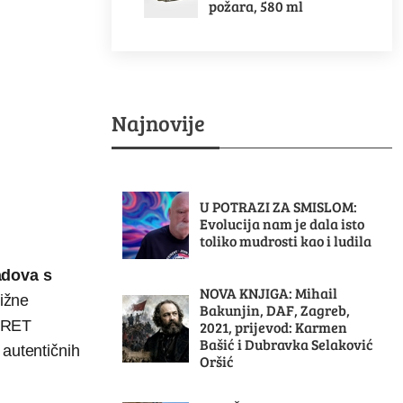
požara, 580 ml
Najnovije
U POTRAZI ZA SMISLOM:
Evolucija nam je dala isto
toliko mudrosti kao i ludila
adova s
NOVA KNJIGA: Mihail
tižne
Bakunjin, DAF, Zagreb,
OKRET
2021, prijevod: Karmen
Bašić i Dubravka Selaković
 autentičnih
Oršić