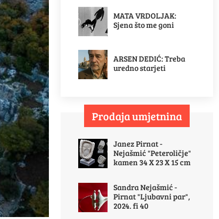
MATA VRDOLJAK:
Sjena što me goni
ARSEN DEDIĆ: Treba
uredno starjeti
Prodaja umjetnina
Janez Pirnat -
Nejašmić "Peteroličje"
kamen 34 X 23 X 15 cm
Sandra Nejašmić -
Pirnat "Ljubavni par",
2024. fi 40