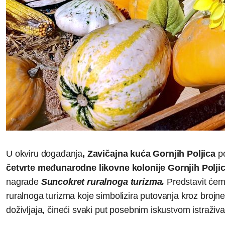
U okviru događanja
, Zavičajna kuća Gornjih Poljica
po
četvrte međunarodne likovne kolonije Gornjih Polji
nagrade
Suncokret ruralnoga turizma.
Predstavit ćem
ruralnoga turizma koje simbolizira putovanja kroz brojne 
doživljaja, čineći svaki put posebnim iskustvom istraživ