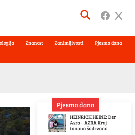
ologija
Znanost
Zanimljivosti
Pjesma dana
Pjesma dana
HEINRICH HEINE: Der
Asra – AZRA Kraj
tanana šadrvana