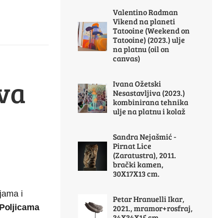
Valentino Radman
Vikend na planeti
Tatooine (Weekend on
Tatooine) (2023.) ulje
na platnu (oil on
canvas)
ova
Ivana Ožetski
Nesastavljiva (2023.)
kombinirana tehnika
ulje na platnu i kolaž
Sandra Nejašmić -
Pirnat Lice
(Zaratustra), 2011.
brački kamen,
30X17X13 cm.
jama i
Petar Hranuelli Ikar,
Poljicama
2021., mramor+rosfraj,
34X34X15 cm