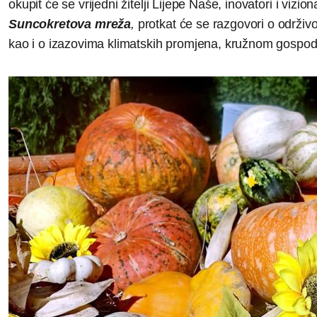
okupit će se vrijedni žitelji Lijepe Naše, inovatori i vi
Suncokretova mreža
,
protkat će se razgovori o održivo
kao i o izazovima klimatskih promjena, kružnom gospodar