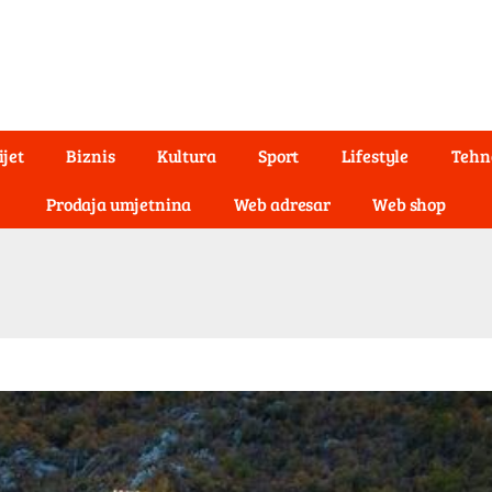
ijet
Biznis
Kultura
Sport
Lifestyle
Tehn
Prodaja umjetnina
Web adresar
Web shop