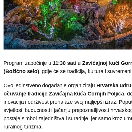
Program započinje u
11:30 sati u Zavičajnoj kući Gorn
(Božićno selo)
, gdje će se tradicija, kultura i suvremen
Ovo jedinstveno događanje organiziraju
Hrvatska udrug
očuvanje tradicije Zavičajna kuća Gornjih Poljica
, d
inovacija i održivost pronalaze svoj najljepši izraz. Popu
svjetlosti budućnosti i jačanju prepoznatljivosti hrvatsko
postaje simbol zajedništva i suradnje, jer samo kroz um
ruralnog turizma.