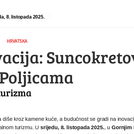
da, 8. listopada 2025.
HRVATSKA
ovacija: Suncokret
 Poljicama
turizma
a diše kroz kamene kuće, a budućnost se gradi na inovaci
uralnom turizmu. U
srijedu, 8
. listopada 2025.
, u
Gornjim 