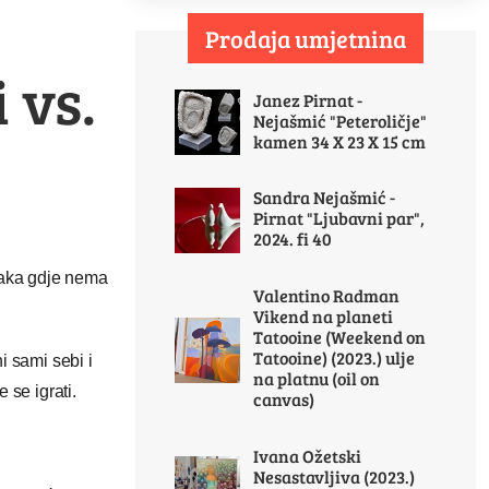
Prodaja umjetnina
 vs.
Janez Pirnat -
Nejašmić "Peteroličje"
kamen 34 X 23 X 15 cm
Sandra Nejašmić -
Pirnat "Ljubavni par",
2024. fi 40
ačaka gdje nema
Valentino Radman
Vikend na planeti
Tatooine (Weekend on
Tatooine) (2023.) ulje
i sami sebi i
na platnu (oil on
e se igrati.
canvas)
Ivana Ožetski
Nesastavljiva (2023.)