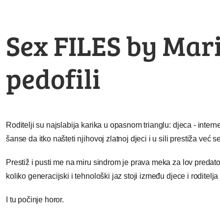
Sex FILES by Marij
pedofili
Roditelji su najslabija karika u opasnom trianglu: djeca - inter
šanse da itko našteti njihovoj zlatnoj djeci i u sili prestiža v
Prestiž i pusti me na miru sindrom je prava meka za lov predat
koliko generacijski i tehnološki jaz stoji između djece i roditelja 
I tu počinje horor.