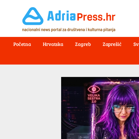
Početna
Hrvatska
Zagreb
Zaprešić
Sv