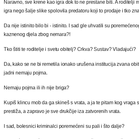
Naravno, sve krene kao igra dok to ne prestane biti. A roditelji 
igra nego šalje slike spolovila predatoru koji to prodaje i tko zna
Da nije istinito bilo bi - istinito. I sad gle uhvatili su poremećeno
kaznenog djela zbog nemara?!
Tko štiti te roditelje i svetu obitelj? Crkva? Sustav? Vladajući?
Da, kako se ne bi remetila ionako urušena institucija zvana obite
jadni nemaju pojma.
Nemaju pojma ili ih nije briga?
Kupiš klincu mob da ga skineš s vrata, a ja te pitam kog vraga s
prestiža, a zapravo je sve drukčije iza zatvorenih vrata.
I sad, bolesnici kriminalci poremećeni su pali i što dalje?