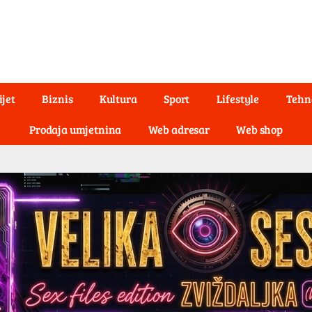
ijet
Biznis
Kultura
Sport
Lifestyle
Tehn
Prodaja umjetnina
Web adresar
Web shop