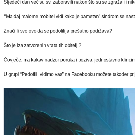
Sljedeći dan već su svi zaboravili nakon što su se zgražali i nik
“
Ma daj malome mobitel vidi kako je pametan” sindrom se nasta
Znači li sve ovo da se pedofilija prešutno podržava?
Što je iza zatvorenih vrata tih obitelji?
Čovječe, ma kakav nadzor poruka i poziva, jednostavno klincima
U grupi “Pedofili, vidimo vas” na Facebooku možete također prija