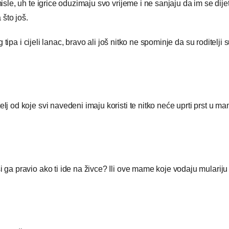
misle, uh te igrice oduzimaju svo vrijeme i ne sanjaju da im se dij
 što još.
g tipa i cijeli lanac, bravo ali još nitko ne spominje da su roditelji 
lj od koje svi navedeni imaju koristi te nitko neće uprti prst u mam
i ga pravio ako ti ide na živce? Ili ove mame koje vodaju mulariju