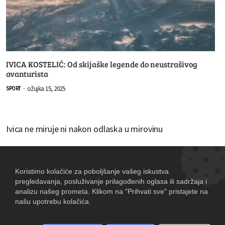
IVICA KOSTELIĆ: Od skijaške legende do neustrašivog
avanturista
ožujka 15, 2025
SPORT
-
Ivica ne miruje ni nakon odlaska u mirovinu