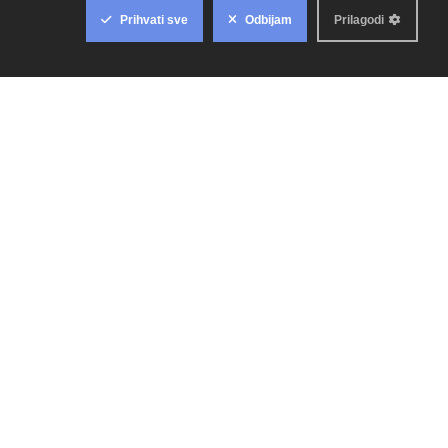
SUPLEMENTI: I sportašima i rekeativcima trebaju dodaci
prehrani
veljače 21, 2025
SPORT
-
Kvalitetna i pravilna suplementacija vjerojatno je ono što čini
razliku