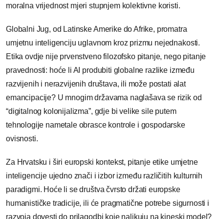
moralna vrijednost mjeri stupnjem kolektivne koristi.
Globalni Jug, od Latinske Amerike do Afrike, promatra
umjetnu inteligenciju uglavnom kroz prizmu nejednakosti.
Etika ovdje nije prvenstveno filozofsko pitanje, nego pitanje
pravednosti: hoće li AI produbiti globalne razlike između
razvijenih i nerazvijenih društava, ili može postati alat
emancipacije? U mnogim državama naglašava se rizik od
“digitalnog kolonijalizma”, gdje bi velike sile putem
tehnologije nametale obrasce kontrole i gospodarske
ovisnosti.
Za Hrvatsku i širi europski kontekst, pitanje etike umjetne
inteligencije ujedno znači i izbor između različitih kulturnih
paradigmi. Hoće li se društva čvrsto držati europske
humanističke tradicije, ili će pragmatične potrebe sigurnosti i
razvoja dovesti do prilagodbi koje nalikuju na kineski model?