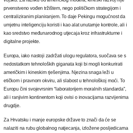
prvenstveno vođen tržištem, nego političkom strategijom i
centraliziranim planiranjem. To daje Pekingu mogućnost da
umjetnu inteligenciju koristi i kao alat unutarnje kontrole, ali i
kao sredstvo međunarodnog utjecaja kroz infrastrukturne i
digitalne projekte.
Europa, iako nastoji zadržati ulogu regulatora, suočava se s
nedostatkom tehnoloških giganata koji bi mogli konkurirati
američkim i kineskim rješenjima. Njezina snaga leži u
etičkom i pravnom okviru, ali slabost u tehnološkoj moći. To
Europu čini svojevrsnim “laboratorijem moralnih standarda”,
ali i ranjivim kontinentom koji ovisi o inovacijama razvijenima
drugdje.
Za Hrvatsku i manje europske države to znači da će se
nalaziti na rubu globalnog natjecanja, izložene posljedicama