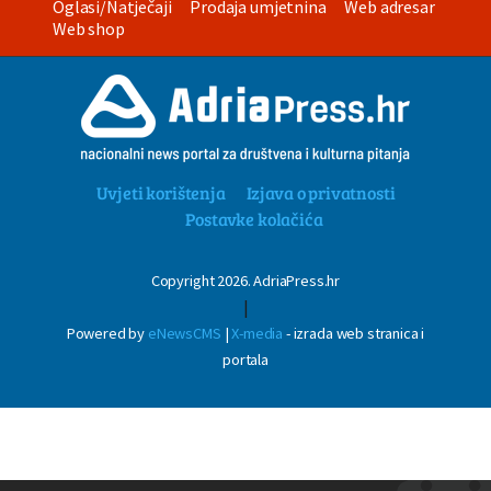
Oglasi/Natječaji
Prodaja umjetnina
Web adresar
Web shop
Uvjeti korištenja
Izjava o privatnosti
Postavke kolačića
Copyright 2026. AdriaPress.hr
|
Powered by
eNewsCMS
|
X-media
- izrada web stranica i
portala