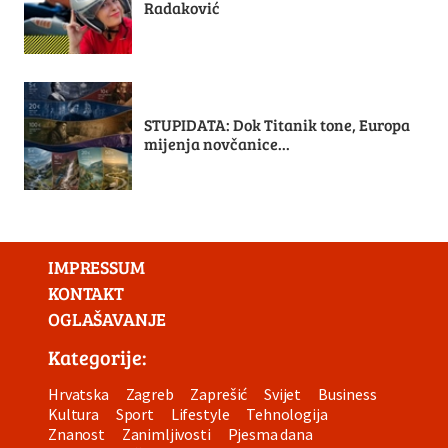
Radaković
STUPIDATA: Dok Titanik tone, Europa
mijenja novčanice...
IMPRESSUM
KONTAKT
OGLAŠAVANJE
Kategorije:
Hrvatska
Zagreb
Zaprešić
Svijet
Business
Kultura
Sport
Lifestyle
Tehnologija
Znanost
Zanimljivosti
Pjesma dana