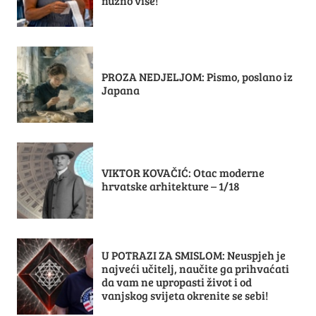
nužno više!
PROZA NEDJELJOM: Pismo, poslano iz
Japana
VIKTOR KOVAČIĆ: Otac moderne
hrvatske arhitekture – 1/18
U POTRAZI ZA SMISLOM: Neuspjeh je
najveći učitelj, naučite ga prihvaćati
da vam ne upropasti život i od
vanjskog svijeta okrenite se sebi!