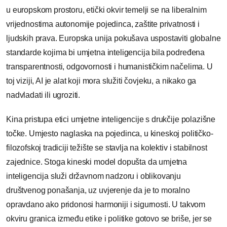
u europskom prostoru, etički okvir temelji se na liberalnim
vrijednostima autonomije pojedinca, zaštite privatnosti i
ljudskih prava. Europska unija pokušava uspostaviti globalne
standarde kojima bi umjetna inteligencija bila podređena
transparentnosti, odgovornosti i humanističkim načelima. U
toj viziji, AI je alat koji mora služiti čovjeku, a nikako ga
nadvladati ili ugroziti.
Kina pristupa etici umjetne inteligencije s drukčije polazišne
točke. Umjesto naglaska na pojedinca, u kineskoj političko-
filozofskoj tradiciji težište se stavlja na kolektiv i stabilnost
zajednice. Stoga kineski model dopušta da umjetna
inteligencija služi državnom nadzoru i oblikovanju
društvenog ponašanja, uz uvjerenje da je to moralno
opravdano ako pridonosi harmoniji i sigurnosti. U takvom
okviru granica između etike i politike gotovo se briše, jer se