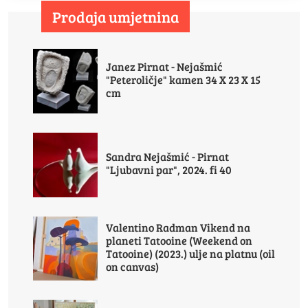
Prodaja umjetnina
Janez Pirnat - Nejašmić
"Peteroličje" kamen 34 X 23 X 15
cm
Sandra Nejašmić - Pirnat
"Ljubavni par", 2024. fi 40
Valentino Radman Vikend na
planeti Tatooine (Weekend on
Tatooine) (2023.) ulje na platnu (oil
on canvas)