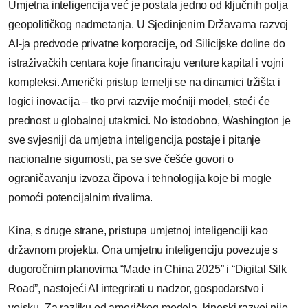
Umjetna inteligencija već je postala jedno od ključnih polja
geopolitičkog nadmetanja. U Sjedinjenim Državama razvoj
AI-ja predvode privatne korporacije, od Silicijske doline do
istraživačkih centara koje financiraju venture kapital i vojni
kompleksi. Američki pristup temelji se na dinamici tržišta i
logici inovacija – tko prvi razvije moćniji model, steći će
prednost u globalnoj utakmici. No istodobno, Washington je
sve svjesniji da umjetna inteligencija postaje i pitanje
nacionalne sigurnosti, pa se sve češće govori o
ograničavanju izvoza čipova i tehnologija koje bi mogle
pomoći potencijalnim rivalima.
Kina, s druge strane, pristupa umjetnoj inteligenciji kao
državnom projektu. Ona umjetnu inteligenciju povezuje s
dugoročnim planovima “Made in China 2025” i “Digital Silk
Road”, nastojeći AI integrirati u nadzor, gospodarstvo i
vojsku. Za razliku od američkog modela, kineski razvoj nije