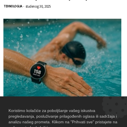
studenog 30, 2025
TEHNOLOGIJA
-
GADGETI: Doista, kako i koliko precizno pametni sat mjeri
otkucaje srca?
studenog 23, 2025
TEHNOLOGIJA
-