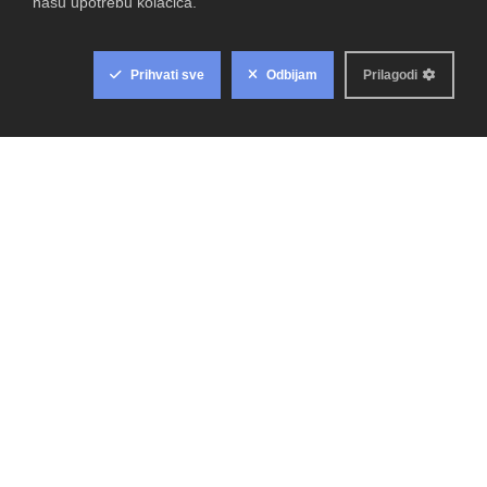
NAJBOLJI PAMETNI SAT NA SVIJETU: Apple Watch Ultra 3,
Samsung Galaxy Watch 8 ili Google Pixel Watch 4?
studenog 15, 2025
TEHNOLOGIJA
-