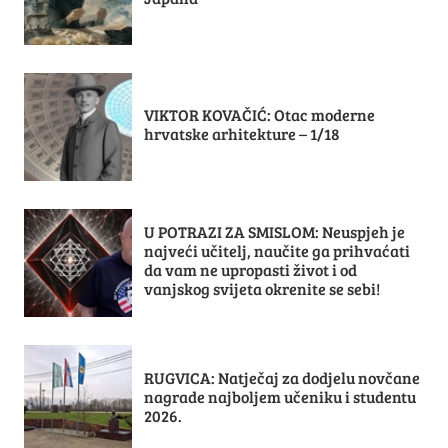
VIKTOR KOVAČIĆ: Otac moderne
hrvatske arhitekture – 1/18
U POTRAZI ZA SMISLOM: Neuspjeh je
najveći učitelj, naučite ga prihvaćati
da vam ne upropasti život i od
vanjskog svijeta okrenite se sebi!
RUGVICA: Natječaj za dodjelu novčane
nagrade najboljem učeniku i studentu
2026.