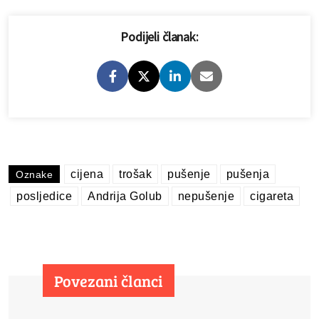
Podijeli članak:
cijena
trošak
pušenje
pušenja
Oznake
posljedice
Andrija Golub
nepušenje
cigareta
Povezani članci