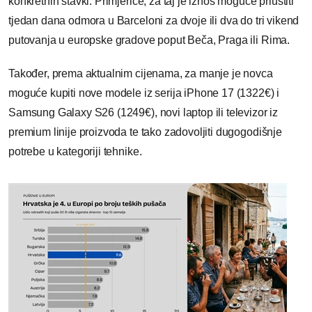
konkretnih stavki. Primjerice, za taj je iznos moguće priuštiti
tjedan dana odmora u Barceloni za dvoje ili dva do tri vikend
putovanja u europske gradove poput Beča, Praga ili Rima.
Također, prema aktualnim cijenama, za manje je novca
moguće kupiti nove modele iz serija iPhone 17 (1322€) i
Samsung Galaxy S26 (1249€), novi laptop ili televizor iz
premium linije proizvoda te tako zadovoljiti dugogodišnje
potrebe u kategoriji tehnike.