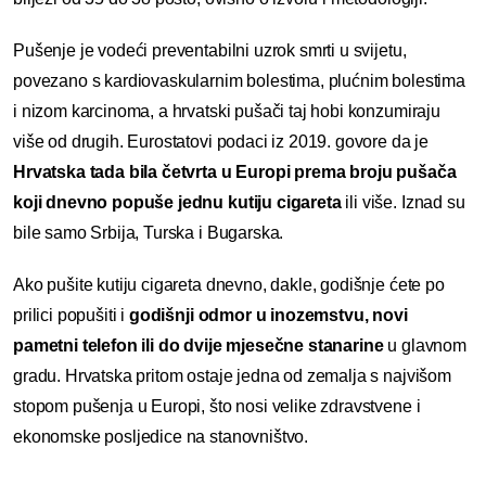
Pušenje je vodeći preventabilni uzrok smrti u svijetu,
povezano s kardiovaskularnim bolestima, plućnim bolestima
i nizom karcinoma, a hrvatski pušači taj hobi konzumiraju
više od drugih. Eurostatovi podaci iz 2019. govore da je
Hrvatska tada bila četvrta u Europi prema broju pušača
koji dnevno popuše jednu kutiju cigareta
ili više. Iznad su
bile samo Srbija, Turska i Bugarska.
Ako pušite kutiju cigareta dnevno, dakle, godišnje ćete po
prilici popušiti i
godišnji odmor u inozemstvu, novi
pametni telefon ili do dvije mjesečne stanarine
u glavnom
gradu. Hrvatska pritom ostaje jedna od zemalja s najvišom
stopom pušenja u Europi, što nosi velike zdravstvene i
ekonomske posljedice na stanovništvo.