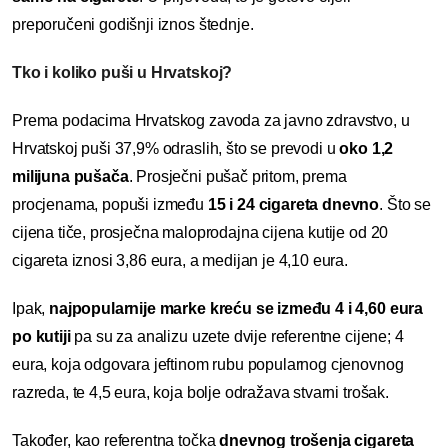
preporučeni godišnji iznos štednje.
Tko i koliko puši u Hrvatskoj?
Prema podacima Hrvatskog zavoda za javno zdravstvo, u
Hrvatskoj puši 37,9% odraslih, što se prevodi u
oko 1,2
milijuna pušača
. Prosječni pušač pritom, prema
procjenama, popuši između
15 i 24 cigareta dnevno
. Što se
cijena tiče, prosječna maloprodajna cijena kutije od 20
cigareta iznosi 3,86 eura, a medijan je 4,10 eura.
Ipak,
najpopularnije marke kreću se između 4 i 4,60 eura
po kutiji
pa su za analizu uzete dvije referentne cijene; 4
eura, koja odgovara jeftinom rubu popularnog cjenovnog
razreda, te 4,5 eura, koja bolje odražava stvarni trošak.
Također, kao referentna točka
dnevnog trošenja cigareta