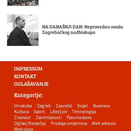
NA DANAŠNJI DAN: Nepravedna osuda
Zagrebačkog nadbiskupa
IMPRESSUM
KONTAKT
OGLAŠAVANJE
Kategorije:
Hrvatska
Zagreb
Zaprešić
Svijet
Business
Kultura
Sport
Lifestyle
Tehnologija
Znanost
Zanimljivosti
Pjesma dana
Oglasi/Natječaji
Prodaja umjetnina
Web adresar
Web shop