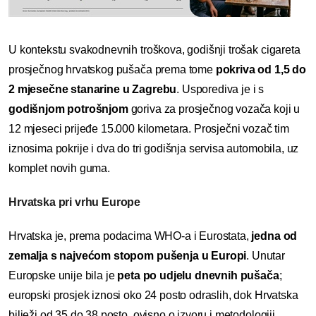
U kontekstu svakodnevnih troškova, godišnji trošak cigareta
prosječnog hrvatskog pušača prema tome
pokriva od 1,5 do
2 mjesečne stanarine u Zagrebu
. Usporediva je i s
godišnjom potrošnjom
goriva za prosječnog vozača koji u
12 mjeseci prijeđe 15.000 kilometara. Prosječni vozač tim
iznosima pokrije i dva do tri godišnja servisa automobila, uz
komplet novih guma.
Hrvatska pri vrhu Europe
Hrvatska je, prema podacima WHO-a i Eurostata,
jedna od
zemalja s najvećom stopom pušenja u Europi
. Unutar
Europske unije bila je
peta po udjelu dnevnih pušača
;
europski prosjek iznosi oko 24 posto odraslih, dok Hrvatska
bilježi od 35 do 38 posto, ovisno o izvoru i metodologiji.