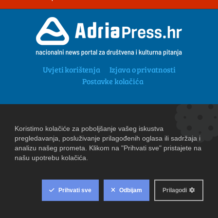
Uvjeti korištenja
Izjava o privatnosti
Postavke kolačića
Copyright 2026. AdriaPress.hr
|
Powered by
eNewsCMS
|
X-media
- izrada web stranica i
portala