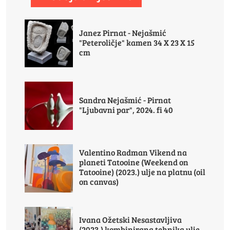
Janez Pirnat - Nejašmić
"Peteroličje" kamen 34 X 23 X 15
cm
Sandra Nejašmić - Pirnat
"Ljubavni par", 2024. fi 40
Valentino Radman Vikend na
planeti Tatooine (Weekend on
Tatooine) (2023.) ulje na platnu (oil
on canvas)
Ivana Ožetski Nesastavljiva
(2023.) kombinirana tehnika ulje