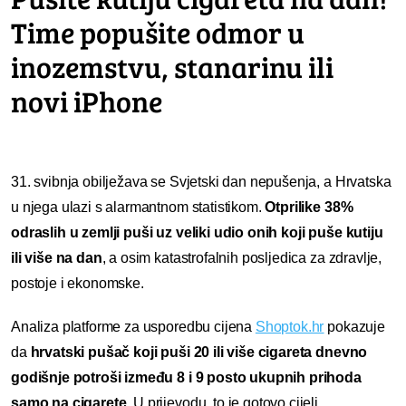
Time popušite odmor u
inozemstvu, stanarinu ili
novi iPhone
31. svibnja obilježava se Svjetski dan nepušenja, a Hrvatska
u njega ulazi s alarmantnom statistikom.
Otprilike 38%
odraslih u zemlji puši uz veliki udio onih koji puše kutiju
ili više na dan
, a osim katastrofalnih posljedica za zdravlje,
postoje i ekonomske.
Analiza platforme za usporedbu cijena
Shoptok.hr
pokazuje
da
hrvatski pušač koji puši 20 ili više cigareta dnevno
godišnje potroši između 8 i 9 posto ukupnih prihoda
samo na cigarete
. U prijevodu, to je gotovo cijeli