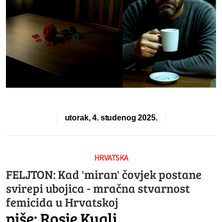
utorak, 4. studenog 2025.
HRVATSKA
FELJTON: Kad 'miran' čovjek postane
svirepi ubojica - mračna stvarnost
femicida u Hrvatskoj
piše: Rosie Kugli