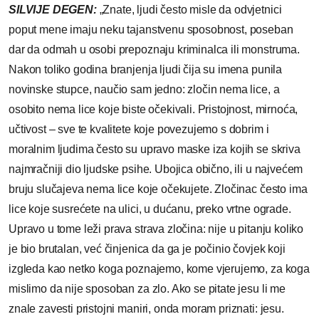
SILVIJE DEGEN:
„Znate, ljudi često misle da odvjetnici
poput mene imaju neku tajanstvenu sposobnost, poseban
dar da odmah u osobi prepoznaju kriminalca ili monstruma.
Nakon toliko godina branjenja ljudi čija su imena punila
novinske stupce, naučio sam jedno: zločin nema lice, a
osobito nema lice koje biste očekivali. Pristojnost, mirnoća,
učtivost – sve te kvalitete koje povezujemo s dobrim i
moralnim ljudima često su upravo maske iza kojih se skriva
najmračniji dio ljudske psihe. Ubojica obično, ili u najvećem
bruju slučajeva nema lice koje očekujete. Zločinac često ima
lice koje susrećete na ulici, u dućanu, preko vrtne ograde.
Upravo u tome leži prava strava zločina: nije u pitanju koliko
je bio brutalan, već činjenica da ga je počinio čovjek koji
izgleda kao netko koga poznajemo, kome vjerujemo, za koga
mislimo da nije sposoban za zlo. Ako se pitate jesu li me
znale zavesti pristojni maniri, onda moram priznati: jesu.