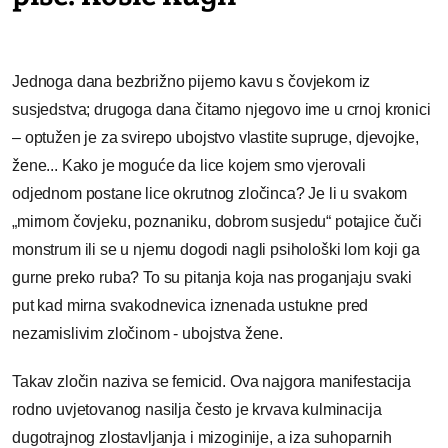
Jednoga dana bezbrižno pijemo kavu s čovjekom iz
susjedstva; drugoga dana čitamo njegovo ime u crnoj kronici
– optužen je za svirepo ubojstvo vlastite supruge, djevojke,
žene... Kako je moguće da lice kojem smo vjerovali
odjednom postane lice okrutnog zločinca? Je li u svakom
„mirnom čovjeku, poznaniku, dobrom susjedu“ potajice čuči
monstrum ili se u njemu dogodi nagli psihološki lom koji ga
gurne preko ruba? To su pitanja koja nas proganjaju svaki
put kad mirna svakodnevica iznenada ustukne pred
nezamislivim zločinom - ubojstva žene.
Takav zločin naziva se femicid. Ova najgora manifestacija
rodno uvjetovanog nasilja često je krvava kulminacija
dugotrajnog zlostavljanja i mizoginije, a iza suhoparnih