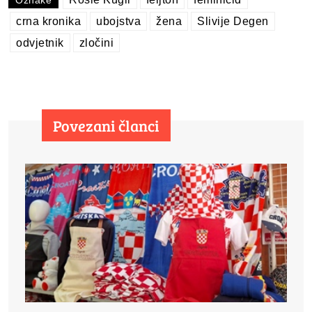
Oznake
crna kronika
ubojstva
žena
Slivije Degen
odvjetnik
zločini
Povezani članci