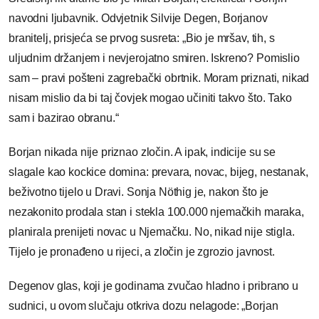
navodni ljubavnik. Odvjetnik Silvije Degen, Borjanov
branitelj, prisjeća se prvog susreta: „Bio je mršav, tih, s
uljudnim držanjem i nevjerojatno smiren. Iskreno? Pomislio
sam – pravi pošteni zagrebački obrtnik. Moram priznati, nikad
nisam mislio da bi taj čovjek mogao učiniti takvo što. Tako
sam i bazirao obranu.“
Borjan nikada nije priznao zločin. A ipak, indicije su se
slagale kao kockice domina: prevara, novac, bijeg, nestanak,
beživotno tijelo u Dravi. Sonja Nöthig je, nakon što je
nezakonito prodala stan i stekla 100.000 njemačkih maraka,
planirala prenijeti novac u Njemačku. No, nikad nije stigla.
Tijelo je pronađeno u rijeci, a zločin je zgrozio javnost.
Degenov glas, koji je godinama zvučao hladno i pribrano u
sudnici, u ovom slučaju otkriva dozu nelagode: „Borjan