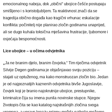
emocionalnog naboja, dok „obični“ ubojice češće postupaju
smišljeno i s koristoljubljem. Ta reaktivnost znači da se
tragedija obično događa kao tragični vrhunac eskalacije
konflikta: počinitelj nije planirao zločin godinama unaprijed,
ali se dugo kuhala toksična mješavina frustracije, ljubomore i
osjećaja bespomoćnosti.
Lice ubojice – u očima odvjetnika
„
Ja ne branim djelo, branim čovjeka.“ Tim riječima odvjetnik
Silvije Degen godinama je objašnjavao svoju poziciju –
stajati uz optuženog, ma kako monstruozan zločin bio. Jedan
je od najpoznatijih kaznenih odvjetnika bivše Jugoslavije,
čovjek koji je branio najokrutnije ubojice, prestupnike,
kriminalce čija su imena punila novinske stupce. Njegov
životopis čita se kao katalog najstrašnijih zločina svoga
vremena, a upravo kroz tu prizmu možda najbolje možemo