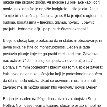
nikada nije priznao zločin. Ali indicije su bile jake kao i očiti
motiv. Ipak, ono što je najviše intrigiralo – bilo je okruženje.
To nije bila klasična priča s margine. Bila je riječ o uglednim
ljudima, bogatašima – liječnici, glamur, novac, ljubavnici,
preljubi. Jednom riječju, potpuni društveni skandal.“
Bio je to slučaj koji je pokazao da ni status ni obrazovanje ni
javna slika ne štite od monstruoznosti. Degen je tada
postavio pitanje koje će ga pratiti cijelu karijeru: „Zavarava li
nas učtivost?“ Je li pristojnost postala novo oružje zla?
Borjan, s mirnim pogledom i blagim glasom, uspio je zavarati
čak i svog odvjetnika – čovjeka koji je profesionalno obučen
da čita između redaka. „Kad se osvrnem, moram priznati:
zavarao me. Ili možda nisam htio vjerovati.“ govori Degen.
Borjan je osuđen na 20 godina zatvora za ubojstvo Sonje
Nöthig. No, i desetljećima kasnije, slučaj je ostao simbol ne