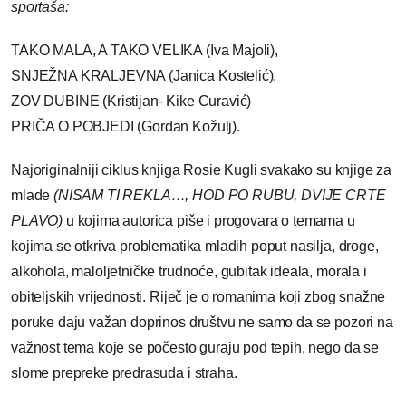
sportaša:
TAKO MALA, A TAKO VELIKA (Iva Majoli),
SNJEŽNA KRALJEVNA (Janica Kostelić),
ZOV DUBINE (Kristijan- Kike Curavić)
PRIČA O POBJEDI (Gordan Kožulj).
Najoriginalniji ciklus knjiga Rosie Kugli svakako su knjige za
mlade
(NISAM TI REKLA…, HOD PO RUBU, DVIJE CRTE
PLAVO)
u kojima autorica piše i progovara o temama u
kojima se otkriva problematika mladih poput nasilja, droge,
alkohola, maloljetničke trudnoće, gubitak ideala, morala i
obiteljskih vrijednosti. Riječ je o romanima koji zbog snažne
poruke daju važan doprinos društvu ne samo da se pozori na
važnost tema koje se počesto guraju pod tepih, nego da se
slome prepreke predrasuda i straha.