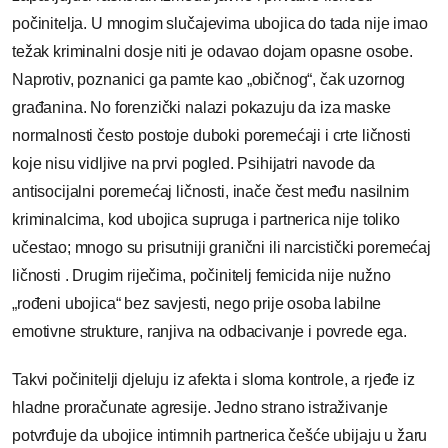
počinitelja. U mnogim slučajevima ubojica do tada nije imao
težak kriminalni dosje niti je odavao dojam opasne osobe.
Naprotiv, poznanici ga pamte kao „običnog“, čak uzornog
građanina. No forenzički nalazi pokazuju da iza maske
normalnosti često postoje duboki poremećaji i crte ličnosti
koje nisu vidljive na prvi pogled. Psihijatri navode da
antisocijalni poremećaj ličnosti, inače čest među nasilnim
kriminalcima, kod ubojica supruga i partnerica nije toliko
učestao; mnogo su prisutniji granični ili narcistički poremećaj
ličnosti . Drugim riječima, počinitelj femicida nije nužno
„rođeni ubojica“ bez savjesti, nego prije osoba labilne
emotivne strukture, ranjiva na odbacivanje i povrede ega.
Takvi počinitelji djeluju iz afekta i sloma kontrole, a rjeđe iz
hladne proračunate agresije. Jedno strano istraživanje
potvrđuje da ubojice intimnih partnerica češće ubijaju u žaru