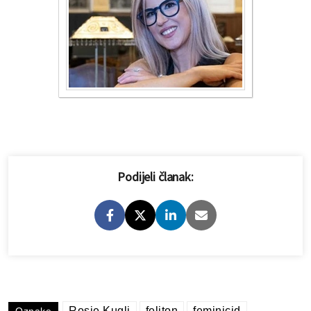
Podijeli članak:
Rosie Kugli
feljton
feminicid