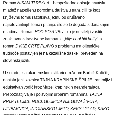
Roman
NISAM TI REKLA...
bespoštedno opisuje hrvatsku
mladež natopljenu porocima društva u tranziciji, te kroz
književnu formu razotkriva jednu od društveno
najrelevantnijih tema i pitanja: što se to događa s današnjim
mladima. Roman
HOD PO RUBU
, bio je nositelj i zaštitni
znak javnozdravstvene kampanje
„Nije cool biti bully“,
a
roman
DVIJE CRTE PLAVO
o problemu maloljetničke
trudnoće postavljen je na kazališne daske i preveden na
slovenski jezik.
U suradnji sa akademskom slikaricom Anom Barbić-Katičić,
nastala je slikovnica TAJNA KRAPINSKE ŠPILJE, zanimljiv i
edukativan vodič kroz Muzej krapinskih neandertalaca.
Prepoznatljiva je i po svojim urbanim romanima;
TAJNA
PRIJATELJICE NOĆI, GLUMICA NJEGOVA ŽIVOTA,
LJUBAVNICA, INDIJANSKO LJETO, KEKS I GLAD, KAKO