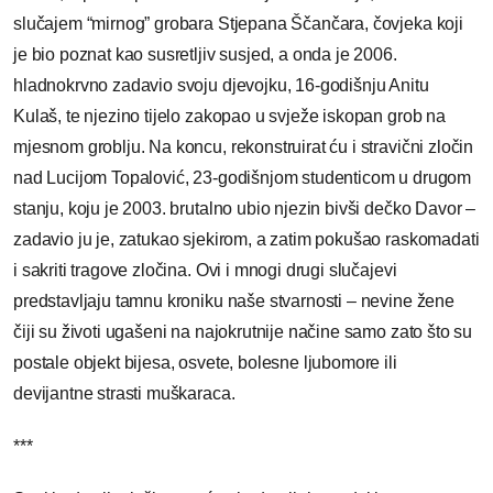
slučajem “mirnog” grobara Stjepana Ščančara, čovjeka koji
je bio poznat kao susretljiv susjed, a onda je 2006.
hladnokrvno zadavio svoju djevojku, 16-godišnju Anitu
Kulaš, te njezino tijelo zakopao u svježe iskopan grob na
mjesnom groblju. Na koncu, rekonstruirat ću i stravični zločin
nad Lucijom Topalović, 23-godišnjom studenticom u drugom
stanju, koju je 2003. brutalno ubio njezin bivši dečko Davor –
zadavio ju je, zatukao sjekirom, a zatim pokušao raskomadati
i sakriti tragove zločina. Ovi i mnogi drugi slučajevi
predstavljaju tamnu kroniku naše stvarnosti – nevine žene
čiji su životi ugašeni na najokrutnije načine samo zato što su
postale objekt bijesa, osvete, bolesne ljubomore ili
devijantne strasti muškaraca.
***