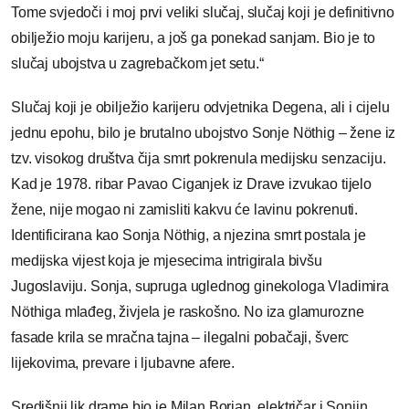
Tome svjedoči i moj prvi veliki slučaj, slučaj koji je definitivno
obilježio moju karijeru, a još ga ponekad sanjam. Bio je to
slučaj ubojstva u zagrebačkom jet setu.“
Slučaj koji je obilježio karijeru odvjetnika Degena, ali i cijelu
jednu epohu, bilo je brutalno ubojstvo Sonje Nöthig – žene iz
tzv. visokog društva čija smrt pokrenula medijsku senzaciju.
Kad je 1978. ribar Pavao Ciganjek iz Drave izvukao tijelo
žene, nije mogao ni zamisliti kakvu će lavinu pokrenuti.
Identificirana kao Sonja Nöthig, a njezina smrt postala je
medijska vijest koja je mjesecima intrigirala bivšu
Jugoslaviju. Sonja, supruga uglednog ginekologa Vladimira
Nöthiga mlađeg, živjela je raskošno. No iza glamurozne
fasade krila se mračna tajna – ilegalni pobačaji, šverc
lijekovima, prevare i ljubavne afere.
Središnji lik drame bio je Milan Borjan, električar i Sonjin