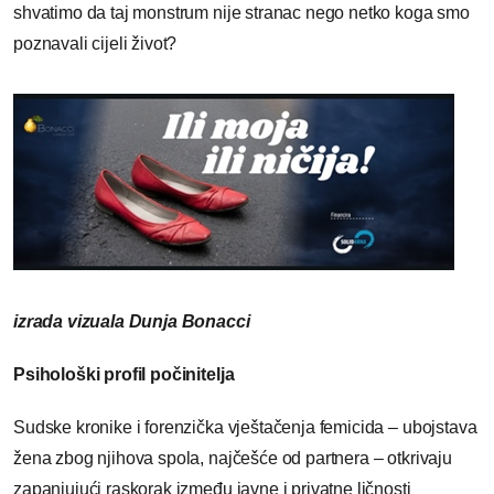
shvatimo da taj monstrum nije stranac nego netko koga smo
poznavali cijeli život?
izrada vizuala Dunja Bonacci
Psihološki profil počinitelja
Sudske kronike i forenzička vještačenja femicida – ubojstava
žena zbog njihova spola, najčešće od partnera – otkrivaju
zapanjujući raskorak između javne i privatne ličnosti