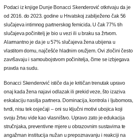
Podaci iz knjige Dunje Bonacci Skenderović otkrivaju da je
od 2016. do 2023. godine u Hrvatskoj zabilježeno čak 56
slučajeva intimnog partnerskog femicida. U čak 77% tih
slučajeva počinitelj je bio u vezi ili u braku sa žrtvom.
Alarmantno je da je u 57% slučajeva žena ubijena u
vlastitom domu, najčešće hladnim oružjem. Ovi zločini često
završavaju i samoubojstvom počinitelja, čime se izbjegava
pravda na sudu.
Bonacci Skenderović ističe da je kritičan trenutak upravo
onaj kada žena najavi odlazak ili prekid veze, što izaziva
eskalaciju nasilja partnera. Dominacija, kontrola i ljubomora,
tvrdi, nisu tek osjećaji – oni su ključni motivi ubojica koji
svoju žrtvu vide kao vlasništvo. Upravo zato je edukacija
stručnjaka, preventivne mjere u obrazovnim sustavima te
angažman institucija nužan u prepoznavanju i reakciji na