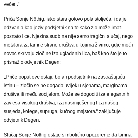
večeri.“
Priča Sonje Nöthig, iako stara gotovo pola stoljeća, i dalje
odzvanja kao jeziv podsjetnik na to kako zlo može imati
poznato lice. Njezina sudbina nije samo tragični slučaj, nego
metafora za tamne strane društva u kojima živimo, gdje moć i
novac skrivaju zločine iza uglađenih lica, baš kao što je to
prisnažio odvjetnik Degen:
„
Priče poput ove ostaju bolan podsjetnik na zastrašujuću
istinu – zločin se ne događa uvijek u sjenama, marginama
društva ili među socijalom. Može se dogoditi iza elegantnih
zavjesa visokog društva, iza nasmiješenog lica našeg
susjeda, kolege, supruga, kućnog majstora.“ zaključuje
odvjetnik Degen.
Slučaj Sonje Nöthig ostaje simbolično upozorenje da tamna