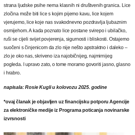
strana ljudske psihe nema klasnih ni društvenih granica. Lice
zločina može biti lice s kojim pijemo kavu, lice kojem
vjerujemo, lice koje nas svakodnevno pozdravlja ljubaznim
osmijehom. A kada poznato lice postane svirepo i ubilačko,
ruši se cijeli svijet povjerenja, sigurnosti i bliskosti. Ostajemo
suočeni s činjenicom da zlo nije nešto apstraktno i daleko –
zlo je oko nas, skriveno iza najobičnijeg, najmirnijeg
pogleda. I upravo zato, o tome moramo govoriti jasno, glasno
i hrabro.
napisala: Rosie Kugli u kolovozu 2025. godine
*ovaj članak je objavljen uz financijsku potporu Agencije
za elektroničke medije iz Programa poticanja novinarske
izvrsnosti