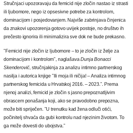
Stručnjaci upozoravaju da femicid nije zločin nastao iz strasti
ili ljubomore, nego iz opsesivne potrebe za kontrolom,
dominacijom i posjedovanjem. Najviše zabrinjava činjenica
da znakovi upozorenja gotovo uvijek postoje, no društvo ih
prečesto ignorira ili minimalizira sve dok ne bude prekasno.
"Femicid nije zločin iz ljubomore – to je zločin iz želje za
dominacijom i kontrolom", naglašava
Dunja Bonacci
Skenderović
, stručnjakinja za analizu intimno partnerskog
nasilja i autorica knjige "Ili moja ili ničija! – Analiza intimnog
partnerskog femicida u Hrvatskoj 2016. – 2023.". Prema
njenoj analizi, femicid je zločin s jasno prepoznatljivim
obrascem ponašanja koji, ako se pravodobno prepozna,
može biti spriječen. "U trenutku kad žena odluči otići,
počinitelj shvaća da gubi kontrolu nad njezinim životom. To
ga može dovesti do ubojstva."