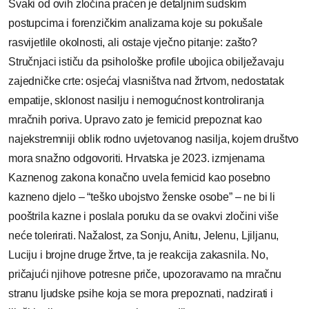
Svaki od ovih zločina praćen je detaljnim sudskim
postupcima i forenzičkim analizama koje su pokušale
rasvijetlile okolnosti, ali ostaje vječno pitanje: zašto?
Stručnjaci ističu da psihološke profile ubojica obilježavaju
zajedničke crte: osjećaj vlasništva nad žrtvom, nedostatak
empatije, sklonost nasilju i nemogućnost kontroliranja
mračnih poriva. Upravo zato je femicid prepoznat kao
najekstremniji oblik rodno uvjetovanog nasilja, kojem društvo
mora snažno odgovoriti. Hrvatska je 2023. izmjenama
Kaznenog zakona konačno uvela femicid kao posebno
kazneno djelo – “teško ubojstvo ženske osobe” – ne bi li
pooštrila kazne i poslala poruku da se ovakvi zločini više
neće tolerirati. Nažalost, za Sonju, Anitu, Jelenu, Ljiljanu,
Luciju i brojne druge žrtve, ta je reakcija zakasnila. No,
pričajući njihove potresne priče, upozoravamo na mračnu
stranu ljudske psihe koja se mora prepoznati, nadzirati i