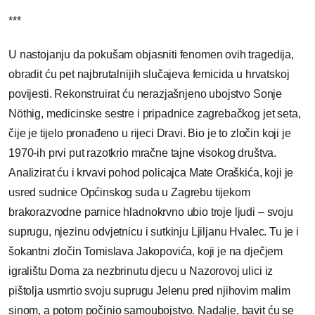
***
U nastojanju da pokušam objasniti fenomen ovih tragedija,
obradit ću pet najbrutalnijih slučajeva femicida u hrvatskoj
povijesti. Rekonstruirat ću nerazjašnjeno ubojstvo Sonje
Nöthig, medicinske sestre i pripadnice zagrebačkog jet seta,
čije je tijelo pronađeno u rijeci Dravi. Bio je to zločin koji je
1970-ih prvi put razotkrio mračne tajne visokog društva.
Analizirat ću i krvavi pohod policajca Mate Oraškića, koji je
usred sudnice Općinskog suda u Zagrebu tijekom
brakorazvodne parnice hladnokrvno ubio troje ljudi – svoju
suprugu, njezinu odvjetnicu i sutkinju Ljiljanu Hvalec. Tu je i
šokantni zločin Tomislava Jakopovića, koji je na dječjem
igralištu Doma za nezbrinutu djecu u Nazorovoj ulici iz
pištolja usmrtio svoju suprugu Jelenu pred njihovim malim
sinom, a potom počinio samoubojstvo. Nadalje, bavit ću se