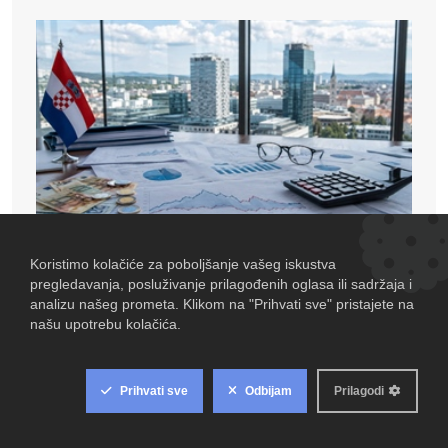
JAVNE FINANCIJE: Kraj fiskalnog vjetra u leđa
HRVATSKA
-
srpnja 29, 2026