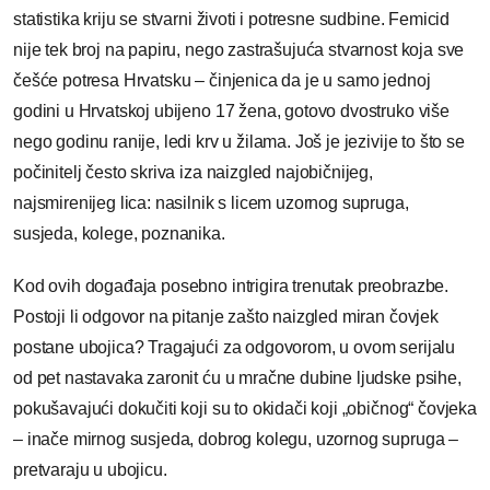
statistika kriju se stvarni životi i potresne sudbine. Femicid
nije tek broj na papiru, nego zastrašujuća stvarnost koja sve
češće potresa Hrvatsku – činjenica da je u samo jednoj
godini u Hrvatskoj ubijeno 17 žena, gotovo dvostruko više
nego godinu ranije, ledi krv u žilama. Još je jezivije to što se
počinitelj često skriva iza naizgled najobičnijeg,
najsmirenijeg lica: nasilnik s licem uzornog supruga,
susjeda, kolege, poznanika.
Kod ovih događaja posebno intrigira trenutak preobrazbe.
Postoji li odgovor na pitanje zašto naizgled miran čovjek
postane ubojica? Tragajući za odgovorom, u ovom serijalu
od pet nastavaka zaronit ću u mračne dubine ljudske psihe,
pokušavajući dokučiti koji su to okidači koji „običnog“ čovjeka
– inače mirnog susjeda, dobrog kolegu, uzornog supruga –
pretvaraju u ubojicu.