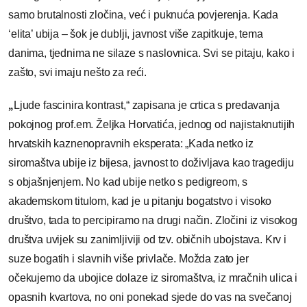
samo brutalnosti zločina, već i puknuća povjerenja. Kada
‘elita’ ubija – šok je dublji, javnost više zapitkuje, tema
danima, tjednima ne silaze s naslovnica. Svi se pitaju, kako i
zašto, svi imaju nešto za reći.
„
Ljude fascinira kontrast,“ zapisana je crtica s predavanja
pokojnog prof.em. Željka Horvatića, jednog od najistaknutijih
hrvatskih kaznenopravnih eksperata: „Kada netko iz
siromaštva ubije iz bijesa, javnost to doživljava kao tragediju
s objašnjenjem. No kad ubije netko s pedigreom, s
akademskom titulom, kad je u pitanju bogatstvo i visoko
društvo, tada to percipiramo na drugi način. Zločini iz visokog
društva uvijek su zanimljiviji od tzv. običnih ubojstava. Krv i
suze bogatih i slavnih više privlače. Možda zato jer
očekujemo da ubojice dolaze iz siromaštva, iz mračnih ulica i
opasnih kvartova, no oni ponekad sjede do vas na svečanoj