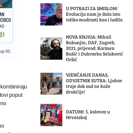
U POTRAZI ZA SMISLOM:
Evolucija nam je dala isto
toliko mudrosti kao i ludila
NOVA KNJIGA: Mihail
Bakunjin, DAF, Zagreb,
2021, prijevod: Karmen
Bašić i Dubravka Selaković
Oršić
VJENČANJE DANAS,
ODVJETNIK SUTRA: Ljubav
traje dok sud ne kaže
 kombiniraju
drukčije!
dovi poput
pno
DATUMI: 5. kolovoz u
Hrvatskoj
mo