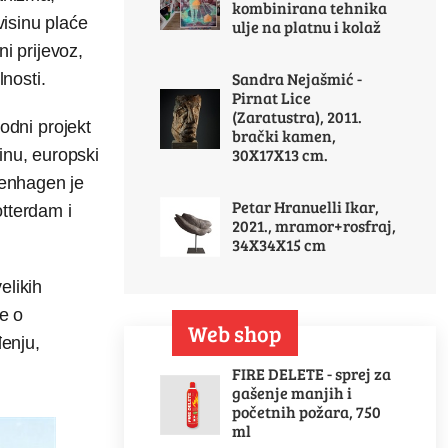
kombinirana tehnika
visinu plaće
ulje na platnu i kolaž
i prijevoz,
Sandra Nejašmić -
nosti.
Pirnat Lice
(Zaratustra), 2011.
rodni projekt
brački kamen,
30X17X13 cm.
inu, europski
penhagen je
Petar Hranuelli Ikar,
otterdam i
2021., mramor+rosfraj,
34X34X15 cm
elikih
ke o
Web shop
đenju,
FIRE DELETE - sprej za
gašenje manjih i
početnih požara, 750
ml