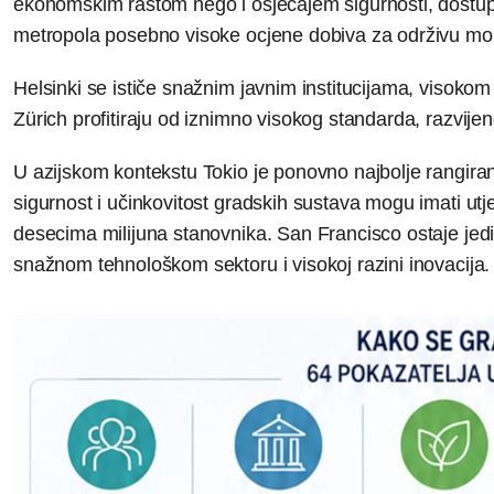
ekonomskim rastom nego i osjećajem sigurnosti, dostupn
metropola posebno visoke ocjene dobiva za održivu mobil
Helsinki se ističe snažnim javnim institucijama, visokom
Zürich profitiraju od iznimno visokog standarda, razvije
U azijskom kontekstu Tokio je ponovno najbolje rangirani
sigurnost i učinkovitost gradskih sustava mogu imati utj
desecima milijuna stanovnika. San Francisco ostaje jedini
snažnom tehnološkom sektoru i visokoj razini inovacija.