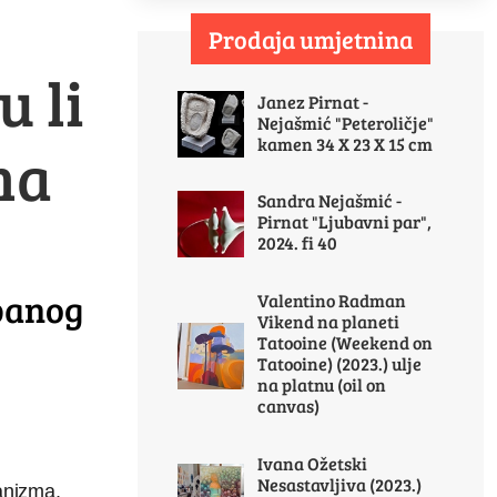
Prodaja umjetnina
 li
Janez Pirnat -
Nejašmić "Peteroličje"
kamen 34 X 23 X 15 cm
ma
Sandra Nejašmić -
Pirnat "Ljubavni par",
2024. fi 40
rbanog
Valentino Radman
Vikend na planeti
Tatooine (Weekend on
Tatooine) (2023.) ulje
na platnu (oil on
canvas)
Ivana Ožetski
Nesastavljiva (2023.)
banizma,