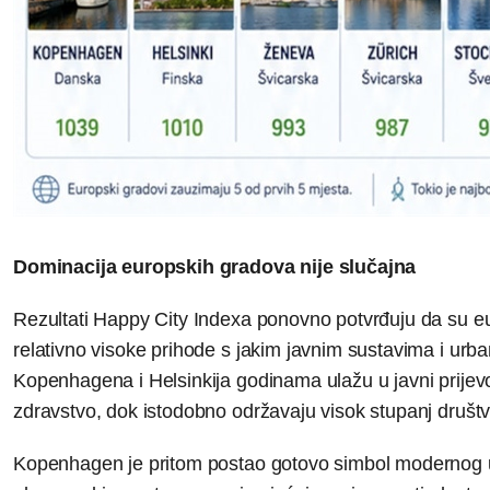
Dominacija europskih gradova nije slučajna
Rezultati Happy City Indexa ponovno potvrđuju da su eu
relativno visoke prihode s jakim javnim sustavima i urb
Kopenhagena i Helsinkija godinama ulažu u javni prijevoz,
zdravstvo, dok istodobno održavaju visok stupanj društ
Kopenhagen je pritom postao gotovo simbol modernog u