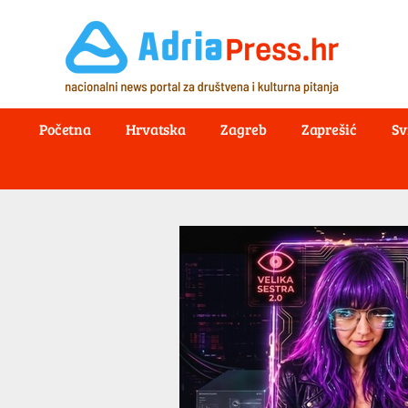
Početna
Hrvatska
Zagreb
Zaprešić
Sv