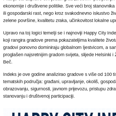
ekonomije i društvene politike. Sve veći broj stanovnika
ili gospodarski rast, nego kroz svakodnevno iskustvo živ
zelene površine, kvalitetu zraka, učinkovitost lokalne up
Upravo na toj logici temelji se i najnoviji Happy City Inde
koji rangira gradove prema pokazateljima kvalitete živo
gradovi ponovno dominiraju globalnom ljestvicom, a sa
proglašen najsretnijim gradom svijeta, slijede Helsinki
Beč.
Indeks je ove godine analizirao gradove s više od 100 t
tematskih područja: građani, upravljanje, okoliš, gospod
obrazovanju, sigurnosti, javnom prijevozu, pristupu zdra
stanovanju i društvenoj participaciji.