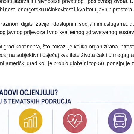
osti sadržaja i ravnoteže privatnog i poslovnog života. 
nost, energetsku učinkovitost i kvalitetu javnih prostora.
 razinom digitalizacije i dostupnim socijalnim uslugama, 
nog javnog prijevoza i vrlo kvalitetnog zdravstvenog sustav
 grad kontinenta, što pokazuje koliko organizirana infrast
ecaj na subjektivni osjećaj kvalitete života čak i u megag
 američki grad koji je probio globalni top 50, ponajprije z