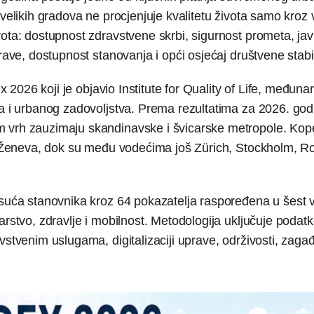
 velikih gradova ne procjenjuje kvalitetu života samo kroz 
ota: dostupnost zdravstvene skrbi, sigurnost prometa, javn
rave, dostupnost stanovanja i opći osjećaj društvene stabil
x 2026 koji je objavio Institute for Quality of Life, međuna
ta i urbanog zadovoljstva. Prema rezultatima za 2026. god
m vrh zauzimaju skandinavske i švicarske metropole. Ko
 i Ženeva, dok su među vodećima još Zürich, Stockholm, R
isuća stanovnika kroz 64 pokazatelja raspoređena u šest v
arstvo, zdravlje i mobilnost. Metodologija uključuje podat
vstvenim uslugama, digitalizaciji uprave, održivosti, zaga