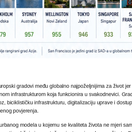
ropski gradovi među globalno najpoželjnijima za život jer
anom infrastrukturom koja funkcionira u svakodnevici. Gra
 biciklističku infrastrukturu, digitalizaciju uprave i dostu
venog povjerenja.
rbanog modela u kojemu se kvaliteta života ne mjeri sa