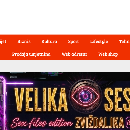
ijet
Biznis
Kultura
Sport
Lifestyle
Tehn
Prodaja umjetnina
Web adresar
Web shop