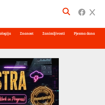
ologija
Znanost
Zanimljivosti
Pjesma dana