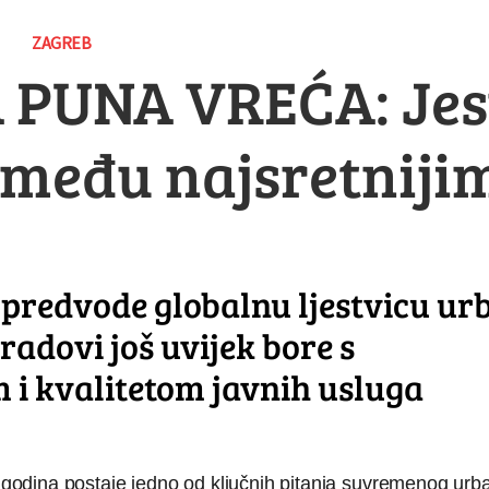
ZAGREB
 PUNA VREĆA: Jesu
 među najsretniji
 predvode globalnu ljestvicu u
radovi još uvijek bore s
 i kvalitetom javnih usluga
ih godina postaje jedno od ključnih pitanja suvremenog ur