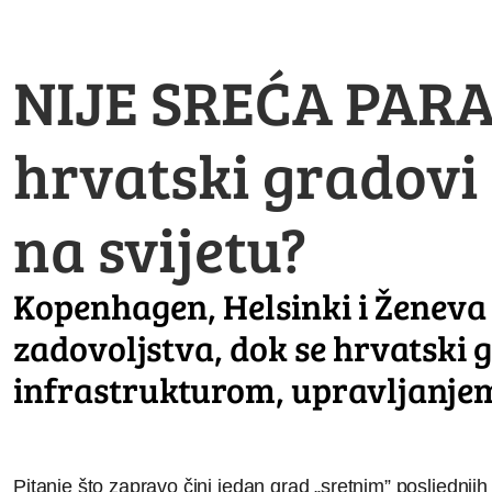
NIJE SREĆA PARA
hrvatski gradovi
na svijetu?
Kopenhagen, Helsinki i Ženeva
zadovoljstva, dok se hrvatski g
infrastrukturom, upravljanjem
Pitanje što zapravo čini jedan grad „sretnim” posljednj