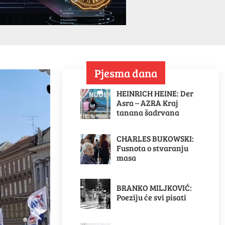
Pjesma dana
HEINRICH HEINE: Der
Asra – AZRA Kraj
tanana šadrvana
CHARLES BUKOWSKI:
Fusnota o stvaranju
masa
BRANKO MILJKOVIĆ:
Poeziju će svi pisati