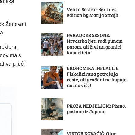
Danska
Velika Sestra - Sex files
edition by Marija Štrajh
dok Ženeva i
a.
PARADOKS SEZONE:
Hrvatska ljeti radi punom
parom, ali živi na granici
ruktura,
kapaciteta!
radovima s
ahvaljujući
EKONOMIKA INFLACIJE:
Fiskalizirana potrošnja
raste, ali građani ne kupuju
nužno više!
PROZA NEDJELJOM: Pismo,
poslano iz Japana
VIKTOR KOVAČIĆ: Otac