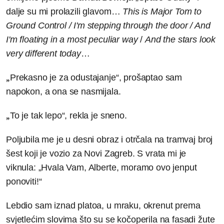
dalje su mi prolazili glavom…
This is Major Tom to
Ground Control / I'm stepping through the door / And
I'm floating in a most
peculiar way
/
And the stars look
very different today
…
„
Prekasno je za odustajanje“, prošaptao sam
napokon, a ona se nasmijala.
„
To je tak lepo“, rekla je sneno.
Poljubila me je u desni obraz i otrčala na tramvaj broj
šest koji je vozio za Novi Zagreb. S vrata mi je
viknula: „Hvala Vam, Alberte, moramo ovo jenput
ponoviti!“
Lebdio sam iznad platoa, u mraku, okrenut prema
svjetlećim slovima što su se kočoperila na fasadi žute