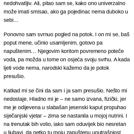
nedohvatljiv. Ali, pitao sam se, kako ono univerzalno
može imati smisao, ako ga pojedinac nema duboko u
sebi…
Ponovno sam svrnuo pogled na potok. I on mi se, baš
poput mene, učinio usamljenim, gotovo pa
napuštenim… Njegovim koritom povremeno poteče
voda, pa možda u tome on osjeća svoju svrhu. A kada
ljeti vode nema, narodski kažemo da je potok
presušio.
Katkad mi se čini da sam i ja sam presušio. Nešto mi
nedostaje. Hladno mi je – ne samo izvana, fizički, jer
me je odijevena u slabašan jesenski kaput propuhao
siječanjski vjetar – zima se nastanila u mojoj nutrini. I
na trenutak bih volio, iako sam oduvijek bio nesretan
u ljubavi, da netko tu moju zapuštenu unutrašnjost