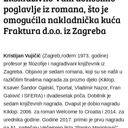
poglavlje iz romana, što je
omogućila nakladnička kuća
Fraktura d.o.o. iz Zagreba
Kristijan Vujičić
(Zagreb,rođern 1973. godine)
profesor je filozofije i nagrađivani književnik iz
Zagreba. Objavio je sedam romana, koji su se našli u
različitim finalima nagrada za prozno djelo (Kiklop,
Ksaver Šandor Gjalski, Tportal, Vladimir Nazor, Fran
Galović i SFERA) i dvadesetak priča. Dobitnik je
sedam književnih nagrada. Dvaput je dobio nagradu
Kiklop: 2006. za roman Welcome to Croatia i 2014. za
urednika godine. Godine 2017. primio je prvu nagradu
na 51. natječaju Večernjeg lista “Ranko Marinković”