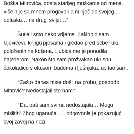
Boška Mitrovića, dosta starijeg muškarca od mene,
više nije sa mnom progovorila ni riječ do svojeg…
odlaska… na drugi svijet…”
Šutjeli smo neko vrijeme. Zaklopio sam
Ujevićevu knjigu pjesama i gledao pred sebe ruku
položenih na koljena. Ljubica me je ponudila
bajaderom. Nakon što sam prožvakao ukusnu
čokoladicu s okusom badema i lješnjaka, upitao sam:
“
Zašto danas niste došli na probu, gospođo
Mitrović? Nedostajali ste nam!”
“
Da, baš sam svima nedostajala… Mogu
misliti!? Zbog uganuća…”, odgovorila je pokazujući
svoj zavoj na nozi.