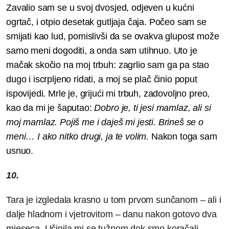
Zavalio sam se u svoj dvosjed, odjeven u kućni
ogrtač, i otpio desetak gutljaja čaja. Počeo sam se
smijati kao lud, pomislivši da se ovakva glupost može
samo meni dogoditi, a onda sam utihnuo. Uto je
mačak skočio na moj trbuh: zagrlio sam ga pa stao
dugo i iscrpljeno ridati, a moj se plač činio poput
ispovijedi. Mrle je, grijući mi trbuh, zadovoljno preo,
kao da mi je šaputao:
Dobro je, ti jesi mamlaz, ali si
moj mamlaz. Pojiš me i daješ mi jesti. Brineš se o
meni… I ako nitko drugi, ja te volim.
Nakon toga sam
usnuo.
10.
Tara je izgledala krasno u tom prvom sunčanom – ali i
dalje hladnom i vjetrovitom – danu nakon gotovo dva
mjeseca. Učinila mi se tužnom dok smo koračali