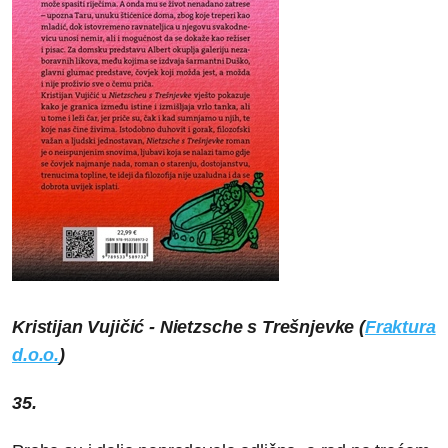
Kristijan Vujičić - Nietzsche s Trešnjevke (
Fraktura
d.o.o.
)
35.