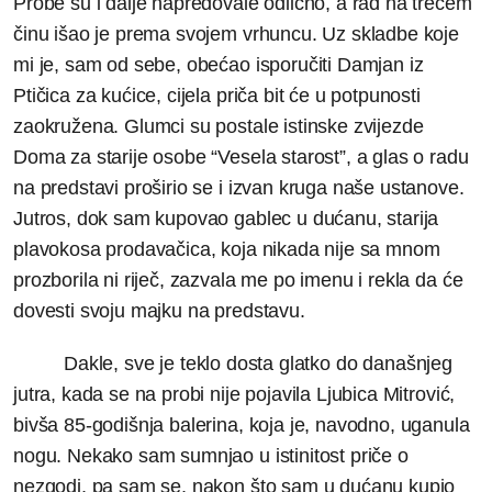
Probe su i dalje napredovale odlično, a rad na trećem
činu išao je prema svojem vrhuncu. Uz skladbe koje
mi je, sam od sebe, obećao isporučiti Damjan iz
Ptičica za kućice, cijela priča bit će u potpunosti
zaokružena. Glumci su postale istinske zvijezde
Doma za starije osobe “Vesela starost”, a glas o radu
na predstavi proširio se i izvan kruga naše ustanove.
Jutros, dok sam kupovao gablec u dućanu, starija
plavokosa prodavačica, koja nikada nije sa mnom
prozborila ni riječ, zazvala me po imenu i rekla da će
dovesti svoju majku na predstavu.
Dakle, sve je teklo dosta glatko do današnjeg
jutra, kada se na probi nije pojavila Ljubica Mitrović,
bivša 85-godišnja balerina, koja je, navodno, uganula
nogu. Nekako sam sumnjao u istinitost priče o
nezgodi, pa sam se, nakon što sam u dućanu kupio