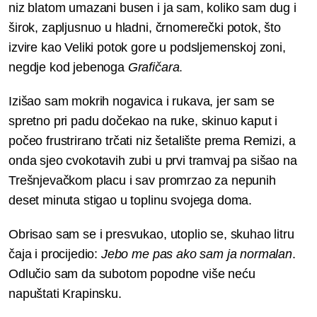
niz blatom umazani busen i ja sam, koliko sam dug i
širok, zapljusnuo u hladni, črnomerečki potok, što
izvire kao Veliki potok gore u podsljemenskoj zoni,
negdje kod jebenoga
Grafičara
.
Izišao sam mokrih nogavica i rukava, jer sam se
spretno pri padu dočekao na ruke, skinuo kaput i
počeo frustrirano trčati niz šetalište prema Remizi, a
onda sjeo cvokotavih zubi u prvi tramvaj pa sišao na
Trešnjevačkom placu i sav promrzao za nepunih
deset minuta stigao u toplinu svojega doma.
Obrisao sam se i presvukao, utoplio se, skuhao litru
čaja i procijedio:
Jebo me pas ako sam ja normalan
.
Odlučio sam da subotom popodne više neću
napuštati Krapinsku.