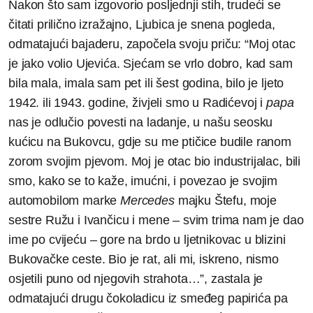
Nakon što sam izgovorio posljednji stih, trudeći se
čitati prilično izražajno, Ljubica je snena pogleda,
odmatajući bajaderu, započela svoju priču: “Moj otac
je jako volio Ujevića. Sjećam se vrlo dobro, kad sam
bila mala, imala sam pet ili šest godina, bilo je ljeto
1942. ili 1943. godine, živjeli smo u Radićevoj i
papa
nas je odlučio povesti na ladanje, u našu seosku
kućicu na Bukovcu, gdje su me ptičice budile ranom
zorom svojim pjevom. Moj je otac bio industrijalac, bili
smo, kako se to kaže, imućni, i povezao je svojim
automobilom marke
Mercedes
majku Štefu, moje
sestre Ružu i Ivančicu i mene – svim trima nam je dao
ime po cvijeću – gore na brdo u ljetnikovac u blizini
Bukovačke ceste. Bio je rat, ali mi, iskreno, nismo
osjetili puno od njegovih strahota…”, zastala je
odmatajući drugu čokoladicu iz smeđeg papirića pa