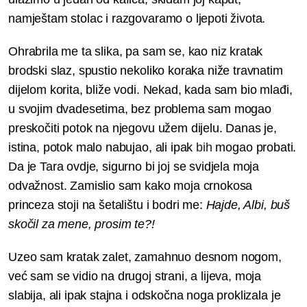
namještam stolac i razgovaramo o ljepoti života.
Ohrabrila me ta slika, pa sam se, kao niz kratak
brodski slaz, spustio nekoliko koraka niže travnatim
dijelom korita, bliže vodi. Nekad, kada sam bio mlađi,
u svojim dvadesetima, bez problema sam mogao
preskočiti potok na njegovu užem dijelu. Danas je,
istina, potok malo nabujao, ali ipak
bih
mogao probati.
Da je Tara ovdje, sigurno bi joj se svidjela moja
odvažnost. Zamislio sam kako moja crnokosa
princeza stoji na šetalištu i bodri me:
Hajde, Albi, buš
skočil za mene, prosim te?!
Uzeo sam kratak zalet, zamahnuo desnom nogom,
već sam se vidio na drugoj strani, a lijeva, moja
slabija, ali ipak stajna i odskočna noga proklizala je