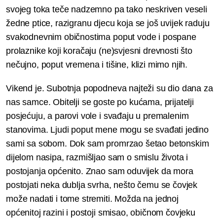
svojeg toka teče nadzemno pa tako neskriven veseli
žedne ptice, razigranu djecu koja se još uvijek raduju
svakodnevnim običnostima poput vode i pospane
prolaznike koji koračaju (ne)svjesni drevnosti što
nečujno, poput vremena i tišine, klizi mimo njih
.
Vikend je. Subotnja popodneva najteži su dio dana za
nas samce. Obitelji se goste po kućama, prijatelji
posjećuju, a parovi vole i svađaju u premalenim
stanovima. Ljudi poput mene mogu se svađati jedino
sami sa sobom. Dok sam promrzao šetao betonskim
dijelom nasipa, razmišljao sam o smislu života i
postojanja općenito. Znao sam oduvijek da mora
postojati neka dublja svrha, nešto čemu se čovjek
može nadati i tome stremiti. Možda na jednoj
općenitoj razini i postoji smisao, običnom čovjeku