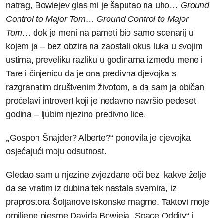
natrag, Bowiejev glas mi je šaputao na uho…
Ground
Control to Major Tom… Ground Control to Major
Tom…
dok je meni na pameti bio samo scenarij u
kojem ja – bez obzira na zaostali okus luka u svojim
ustima, preveliku razliku u godinama između mene i
Tare i činjenicu da je ona predivna djevojka s
razgranatim društvenim životom, a da sam ja običan
proćelavi introvert koji je nedavno navršio pedeset
godina – ljubim njezino predivno lice.
„
Gospon Šnajder? Alberte?“ ponovila je djevojka
osjećajući moju odsutnost.
Gledao sam u njezine zvjezdane oči bez ikakve želje
da se vratim iz dubina tek nastala svemira, iz
praprostora Šoljanove iskonske magme. Taktovi moje
omiljene pjesme Davida Bowieja „Space Oddity“ i