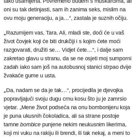
tako usamljena. Povremeno budem s muškarcima, ali
oni su tak detinjasti, sam ih zanima seks, mislim na
ovu moju generaciju, a ja…“, zastala je suznih očiju.
„
Razumijem vas, Tara. Ali, mladi ste, doći će u vaš
život čovjek koji će biti drukčiji i s kojim ćete moći
razgovarati, družiti se… Vidjet ćete…“, i dalje sam
zakretao glavu u stranu, da se ne osjeti moj sumporni
zadah iako sam još na autobusnoj stanici strpao dvije
žvakaće gume u usta.
„
Da, nadam se da je tak…“, procijedila je djevojka
popravljajući svoju dugu crnu kosu što ju je zamrsio
vjetar. „Mene život podseća na onu bombonijeru koja
je puna ukusnih čokoladica, ali sa strane postoje
tamne
bombice
punjene nekim neukusnim likerima,
koji mi vuku na rakiju ili brendi, ili tak nekaj, a meni to