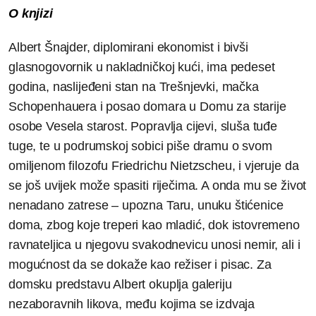
O knjizi
Albert Šnajder, diplomirani ekonomist i bivši
glasnogovornik u nakladničkoj kući, ima pedeset
godina, naslijeđeni stan na Trešnjevki, mačka
Schopenhauera i posao domara u Domu za starije
osobe Vesela starost. Popravlja cijevi, sluša tuđe
tuge, te u podrumskoj sobici piše dramu o svom
omiljenom filozofu Friedrichu Nietzscheu, i vjeruje da
se još uvijek može spasiti riječima. A onda mu se život
nenadano zatrese – upozna Taru, unuku štićenice
doma, zbog koje treperi kao mladić, dok istovremeno
ravnateljica u njegovu svakodnevicu unosi nemir, ali i
mogućnost da se dokaže kao režiser i pisac. Za
domsku predstavu Albert okuplja galeriju
nezaboravnih likova, među kojima se izdvaja