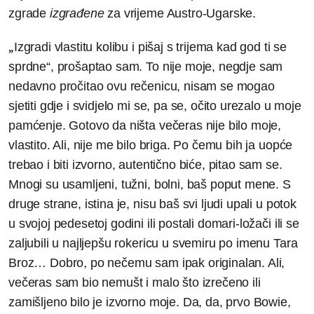
zgrade
izgrađene
za vrijeme Austro-Ugarske.
„
Izgradi vlastitu kolibu i pišaj s trijema kad god ti se
sprdne“, prošaptao sam. To nije moje, negdje sam
nedavno pročitao ovu rečenicu, nisam se mogao
sjetiti gdje i svidjelo mi se, pa se, očito urezalo u moje
pamćenje. Gotovo da ništa večeras nije bilo moje,
vlastito. Ali, nije me bilo briga. Po čemu bih ja uopće
trebao i biti izvorno, autentično biće, pitao sam se.
Mnogi su usamljeni, tužni, bolni, baš poput mene. S
druge strane, istina je, nisu baš svi ljudi upali u potok
u svojoj pedesetoj godini ili postali domari-ložači ili se
zaljubili u najljepšu rokericu u svemiru po imenu Tara
Broz… Dobro, po nečemu sam ipak originalan. Ali,
večeras sam bio nemušt i malo što izrečeno ili
zamišljeno bilo je izvorno moje. Da, da, prvo Bowie,