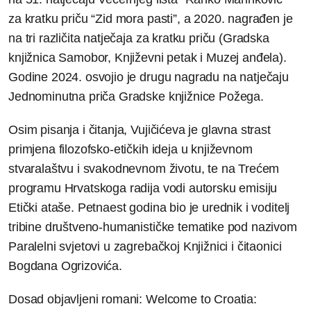
za kratku priču “Zid mora pasti”, a 2020. nagrađen je
na tri različita natječaja za kratku priču (Gradska
knjižnica Samobor, Književni petak i Muzej anđela).
Godine 2024. osvojio je drugu nagradu na natječaju
Jednominutna priča Gradske knjižnice Požega.
Osim pisanja i čitanja, Vujičićeva je glavna strast
primjena filozofsko-etičkih ideja u književnom
stvaralaštvu i svakodnevnom životu, te na Trećem
programu Hrvatskoga radija vodi autorsku emisiju
Etički ataše. Petnaest godina bio je urednik i voditelj
tribine društveno-humanističke tematike pod nazivom
Paralelni svjetovi u zagrebačkoj Knjižnici i čitaonici
Bogdana Ogrizovića.
Dosad objavljeni romani: Welcome to Croatia: