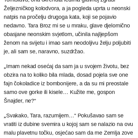
Željezničkog kolodvora, a ja pogleda uprta u neonski
natpis na pročelju drugoga kata, koji se pojavio
nedavno. Tara Broz mi se u mraku, glave djelomično
obasjane neonskim svjetlom, učinila najljepšom
ženom na svijetu i imao sam neodoljivu želju poljubiti
je, ali sam se, naravno, suzdržao.
„
Imam nekad osećaj da sam ja u svojem životu, bez
obzira na to koliko bila mlada, dosad pojela sve one
fajn čokoladice iz bombonijere, a da su mi preostale
samo ove gorke ili kisele… Kužite me, gospon
Šnajder, ne?“
„
Svakako, Tara, razumijem…“ Pokušavao sam se
vratiti iz dubine svemira u kojoj sam se nalazio na ovu
malu plavetnu točku, osjećao sam da me Zemlja zove