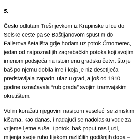
5.
Često odlutam Trešnjevkom iz Krapinske ulice do
Selske ceste pa se Baštijanovom spustim do
Fallerova šetališta gdje hodam uz potok Črnomerec,
jedan od najpoznatijih zagrebačkih potoka koji svojim
imenom podsjeća na istoimenu gradsku četvrt što je
baš po njemu dobila ime i koja je niz desetljeća
predstavljala zapadni ulaz u grad, a još od 1910.
godine označavala “rub grada” svojim tramvajskim
okretištem.
Volim koračati njegovim nasipom veseleći se zimskim
kišama, kao danas, i nadajući se nadolasku vode za
vrijeme ljetne suše. I potok, baš poput nas ljudi,
mijenja svoje ruho tijekom različitih godišnjih doba –