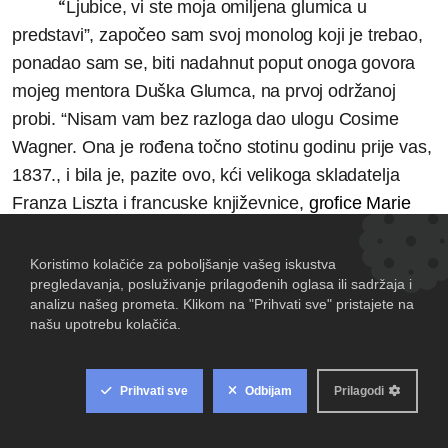
“
Ljubice, vi ste moja omiljena glumica u
predstavi”, započeo sam svoj monolog koji je trebao,
ponadao sam se, biti nadahnut poput onoga govora
mojeg mentora Duška Glumca, na prvoj održanoj
probi. “Nisam vam bez razloga dao ulogu Cosime
Wagner. Ona je rođena točno stotinu godinu prije vas,
1837., i bila je, pazite ovo, kći velikoga skladatelja
Franza Liszta i francuske književnice,
grofice Marie
d'Agoult pa je stoga odrasla u Parizu…”
“
A, da… Nisam to znala! Jako volim Liszta…”,
zainteresirala se gospođa Mitrović za moju priču.
“
Obrazovala se, dakle, u Parizu, a s 18 godina udala
za dirigenta i velikog obožavatelja Richarda Wagnera,
Hansa von Bülowa. Ali, ovaj brak u kojem je dobila
dvije kćeri, nije uspio, jer je Cosima, naime, već dugo