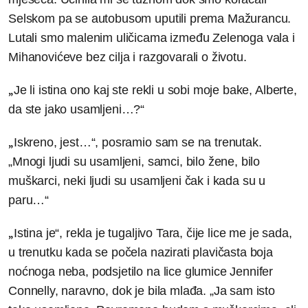
Selskom pa se autobusom uputili prema Mažurancu.
Lutali smo malenim uličicama između Zelenoga vala i
Mihanovićeve bez cilja i razgovarali o životu.
„
Je li istina ono kaj ste rekli u sobi moje bake, Alberte,
da ste jako usamljeni…?“
„
Iskreno, jest…“, posramio sam se na trenutak.
„Mnogi ljudi su usamljeni, samci, bilo žene, bilo
muškarci, neki ljudi su usamljeni čak i kada su u
paru…“
„
Istina je“, rekla je tugaljivo Tara, čije lice me je sada,
u trenutku kada se počela nazirati plavičasta boja
noćnoga neba, podsjetilo na lice glumice Jennifer
Connelly, naravno, dok je bila mlađa. „Ja sam isto