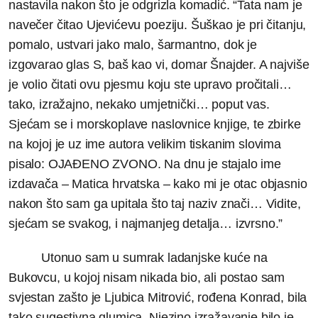
nastavila nakon što je odgrizla komadić. “Tata nam je
navečer čitao Ujevićevu poeziju. Šuškao je pri čitanju,
pomalo, ustvari jako malo, šarmantno, dok je
izgovarao glas S, baš kao vi, domar Šnajder. A najviše
je volio čitati ovu pjesmu koju ste upravo pročitali…
tako, izražajno, nekako umjetnički… poput vas.
Sjećam se i morskoplave naslovnice knjige, te zbirke
na kojoj je uz ime autora velikim tiskanim slovima
pisalo: OJAĐENO ZVONO. Na dnu je stajalo ime
izdavača – Matica hrvatska – kako mi je otac objasnio
nakon što sam ga upitala što taj naziv znači… Vidite,
sjećam se svakog, i najmanjeg detalja… izvrsno.”
Utonuo sam u sumrak ladanjske kuće na
Bukovcu, u kojoj nisam nikada bio, ali postao sam
svjestan zašto je Ljubica Mitrović, rođena Konrad, bila
tako sugestivna glumica. Njezino izražavanje bilo je