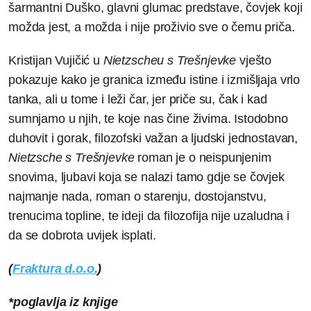
šarmantni Duško, glavni glumac predstave, čovjek koji
možda jest, a možda i nije proživio sve o čemu priča.
Kristijan Vujičić u
Nietzscheu s Trešnjevke
vješto
pokazuje kako je granica između istine i izmišljaja vrlo
tanka, ali u tome i leži čar, jer priče su, čak i kad
sumnjamo u njih, te koje nas čine živima. Istodobno
duhovit i gorak, filozofski važan a ljudski jednostavan,
Nietzsche s Trešnjevke
roman je o neispunjenim
snovima, ljubavi koja se nalazi tamo gdje se čovjek
najmanje nada, roman o starenju, dostojanstvu,
trenucima topline, te ideji da filozofija nije uzaludna i
da se dobrota uvijek isplati.
(
Fraktura d.o.o.
)
*poglavlja iz knjige