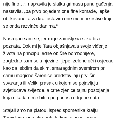
nije fino…“, napravila je slatku grimasu punu gađenja i
nastavila, „pa prvo pojedem one fine komade, lepše
oblikovane, a za kraj ostavim one meni nejestive koji
se onda razvlače danima.“
Nasmijao sam se, jer mi je zamišljena slika bila
poznata. Dok mi je Tara objašnjavala svoje viđenje
života na principu jedne obične bombonijere,
zagledao sam se u njezine lijepe, zelene oči i osjećao
kao da lebdim dalekim, smaragdnim svemirom pri
čemu magične šarenice predstavljaju prvi čin
stvaranja ili Veliki prasak u kojem se pojavljuju
svjetlucave zvijezde, a crne zjenice tajnu postojanja
koja nikada neće biti u potpunosti odgonetnuta.
Stajali smo na platou, ispred spomenika kralju
Tomislavu, ona okrenuta leđima glavnoj zgradi