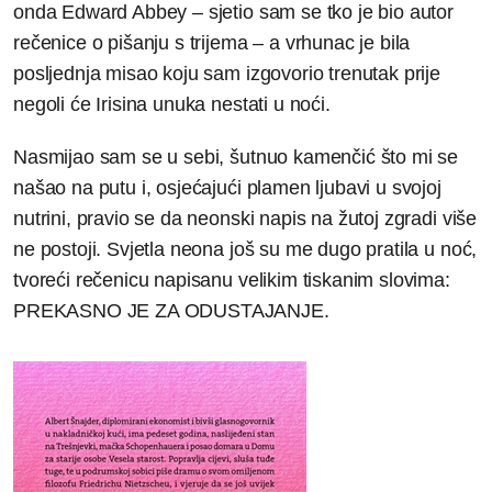
onda Edward Abbey – sjetio sam se tko je bio autor
rečenice o pišanju s trijema – a vrhunac je bila
posljednja misao koju sam izgovorio trenutak prije
negoli će Irisina unuka nestati u noći.
Nasmijao sam se u sebi, šutnuo kamenčić što mi se
našao na putu i, osjećajući plamen ljubavi u svojoj
nutrini, pravio se da neonski napis na žutoj zgradi više
ne postoji. Svjetla neona još su me dugo pratila u noć,
tvoreći rečenicu napisanu velikim tiskanim slovima:
PREKASNO JE ZA ODUSTAJANJE.