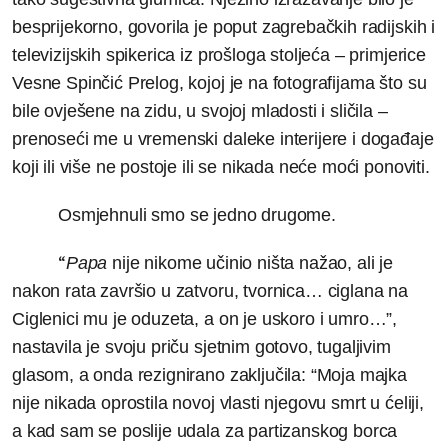
besprijekorno, govorila je poput zagrebačkih radijskih i
televizijskih spikerica iz prošloga stoljeća – primjerice
Vesne Spinčić Prelog, kojoj je na fotografijama što su
bile ovješene na zidu, u svojoj mladosti i sličila –
prenoseći me u vremenski daleke interijere i događaje
koji ili više ne postoje ili se nikada neće moći ponoviti.
Osmjehnuli smo se jedno drugome.
“
Papa
nije nikome učinio ništa nažao, ali je
nakon rata završio u zatvoru, tvornica… ciglana na
Ciglenici mu je oduzeta, a on je uskoro i umro…”,
nastavila je svoju priču sjetnim gotovo, tugaljivim
glasom, a onda rezignirano zaključila: “Moja majka
nije nikada oprostila novoj vlasti njegovu smrt u ćeliji,
a kad sam se poslije udala za partizanskog borca