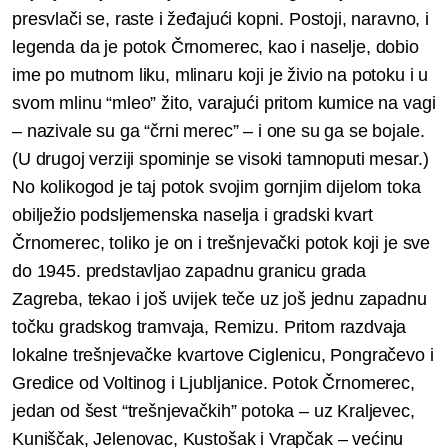
presvlači se, raste i žeđajući kopni.
Postoji, naravno, i
legenda da je potok Črnomerec, kao i naselje, dobio
ime po mutnom liku, mlinaru koji je živio na potoku i u
svom mlinu “mleo” žito, varajući pritom kumice na vagi
– nazivale su ga “črni merec” – i one su ga se bojale.
(U drugoj verziji spominje se visoki tamnoputi mesar.)
No kolikogod je taj potok svojim gornjim dijelom toka
obilježio podsljemenska naselja i gradski kvart
Črnomerec, toliko je on i trešnjevački potok koji je sve
do 1945. predstavljao zapadnu granicu grada
Zagreba, tekao i još uvijek teče uz još jednu zapadnu
točku gradskog tramvaja, Remizu. Pritom razdvaja
lokalne trešnjevačke kvartove Ciglenicu, Pongračevo i
Gredice od Voltinog i Ljubljanice. Potok Črnomerec,
jedan od šest “trešnjevačkih” potoka – uz Kraljevec,
Kuniščak, Jelenovac, Kustošak i Vrapčak – većinu