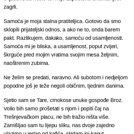
zagrli.
Samoća je moja stalna pratiteljica. Gotovo da smo
sklopili prijateljski odnos, a ako ne to, onda barem
pakt. Razlikujem, dakako, samoću od usamljenosti.
Samoća mi je bliska, a usamljenost, poput zvijeri,
škrguće pred mojim vratima svojim mesa željnim,
naoštrenim zubima.
Ne želim se predati, naravno. Ali subotom i nedjeljom
popodne još je teže negoli običnim, tjednim danima.
Sjetio sam se Tare, crnokose unuke gospođe Broz.
Volio bih samo prošetati s njom i popiti čaj na
Trešnjevačkom placu, ne bih tražio ništa više.
Zamišljao sam tu lijepu sliku, nas dvoje zajedno
ulazimo u jedan od kafića, skidam joj kaput,