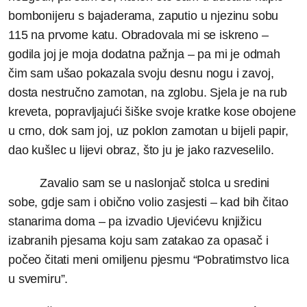
bombonijeru s bajaderama, zaputio u njezinu sobu
115 na prvome katu. Obradovala mi se iskreno –
godila joj je moja dodatna pažnja – pa mi je odmah
čim sam ušao pokazala svoju desnu nogu i zavoj,
dosta nestručno zamotan, na zglobu. Sjela je na rub
kreveta, popravljajući šiške svoje kratke kose obojene
u crno, dok sam joj, uz poklon zamotan u bijeli papir,
dao kušlec u lijevi obraz, što ju je jako razveselilo.
Zavalio sam se u naslonjač stolca u sredini
sobe, gdje sam i obično volio zasjesti – kad bih čitao
stanarima doma – pa izvadio Ujevićevu knjižicu
izabranih pjesama koju sam zatakao za opasač i
počeo čitati meni omiljenu pjesmu “Pobratimstvo lica
u svemiru”.