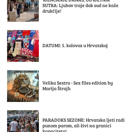
SUTRA: Ljubav traje dok sud ne kaže
drukčije!
DATUMI: 5. kolovoz u Hrvatskoj
Velika Sestra - Sex files edition by
Marija Štrajh
PARADOKS SEZONE: Hrvatska ljeti radi
punom parom, ali živi na granici
kapaciteta!