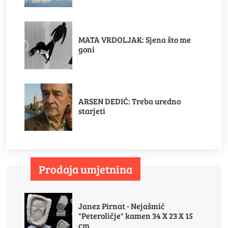
MATA VRDOLJAK: Sjena što me
goni
ARSEN DEDIĆ: Treba uredno
starjeti
Prodaja umjetnina
Janez Pirnat - Nejašmić
"Peteroličje" kamen 34 X 23 X 15
cm