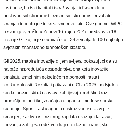
institucije, ljudski kapital i istraživanja, infrastrukturu,
poslovnu sofisticiranost, tržišnu sofisticiranost, rezultate
znanja i tehnologije te kreativne rezultate.
Ove godine, WIPO
u svom je sjedištu u Ženevi 16. rujna 2025. predstavila 18.
izdanje GII kojim je obuhvaćeno 139 zemalja te 100 najboljih
svjetskih znanstveno-tehnoloških klastera.
GII 2025. mapira inovacije diljem svijeta, pokazujući da su
najbrže napredujuća gospodarstva ona koja inovacije
smatraju temeljnim pokretačem otpornosti, rasta i
konkurentnosti.
Rezultati prikazani u GII-u 2025. podsjetnik
su da inovacijski ekosustavi zahtijevaju podršku kroz
promišljene politike, značajna ulaganja i međusektorsku
suradnju. Sporiji rast ulaganja u istraživanje i razvoj te
smanjenje aktivnosti rizičnog kapitala ukazuju da razvoj
inovacija zahtijeva održivu i trajnu uzlaznu financijsku