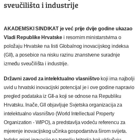
sveučilišta i industrije
AKADEMSKI SINDIKAT je već prije dvije godine ukazao
Vladi Republike Hrvatske
i resornim ministarstvima o
položaju Hrvatske na listi Globalnog inovacijskog indeksa
(GII), a posebice na
nisku razinu znanstvene suradnje
između sveučilišta i industrije.
Državni zavod za intelektualno vlasništvo
koji ima najbolji
uvid u hrvatski inovacijski potencijal je i ove godine napravio
pregled podataka iz GII-a koji se odnose na Republiku
Hrvatsku.
Inače, GII objavljuje Svjetska organizacija za
intelektualno vlasništvo (World Intellectual Property
Organization - WIPO), a predstavlja vodeću referencu za
mjerenje inovacijskog učinka gospodarstva širom svijeta.
Indeks mjeri inovacije na temelju kriterija koji uključuju