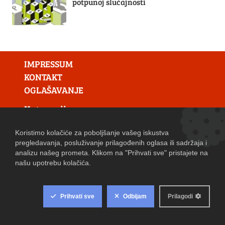
potpunoj slučajnosti
IMPRESSUM
KONTAKT
OGLAŠAVANJE
Kategorije:
Hrvatska
Zagreb
Zaprešić
Svijet
Business
Kultura
Sport
Lifestyle
Tehnologija
Znanost
Zanimljivosti
Pjesma dana
Oglasi/Natječaji
Prodaja umjetnina
Web adresar
Web shop