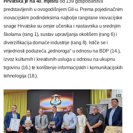
Hrvatska je na 40. mjestu
od 139 gospodarstva
predstavljenih u ovogodišnjem GII-u. Prema pojedinačnim
inovacijskim podindeksima najbolje rangirane inovacijske
snage Hrvatske
su omjer učenika i nastavnika u srednjim
školama (rang 1), sustav upravljanja okolišem (rang 6) i
diverzifikacija domaće industrije (rang 8). Ističe se i
vrijednosti poduzeća „jednoroga“ u odnosu na BDP (14.),
izvoz kulturnih i kreativnih usluga u odnosu na ukupnu
trgovinu (16.) te korištenje informacijskih i komunikacijskih
tehnologija (18.).