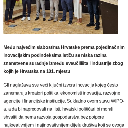
Među najvećim slabostima Hrvatske prema pojedinačnim
inovacijskim podindeksima ističu se niska razina
znanstvene suradnje između sveučilišta i industrije zbog
kojih je Hrvatska na 101
.
mjestu
GII naglašava sve veći ključni izvora inovacija kojeg često
zanemaruju kreatori politika, ekonomisti inovacija, razvojne
agencije i financijske institucije. Sukladno ovom stavu WIPO-
a, a d
a bi napredovali na listi, hrvatski političari bi morali
shvatiti da nema razvoja gospodarstva bez potpore
najkreativnijem i najinovativnijem dijelu društva koji se ovoga