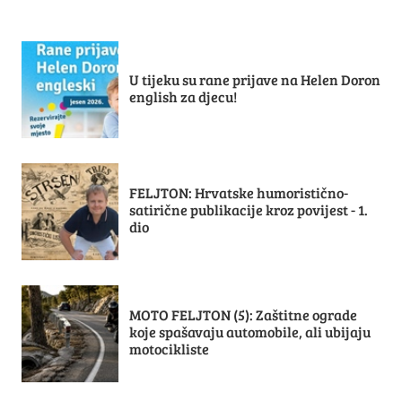
U tijeku su rane prijave na Helen Doron
english za djecu!
FELJTON: Hrvatske humoristično-
satirične publikacije kroz povijest - 1.
dio
MOTO FELJTON (5): Zaštitne ograde
koje spašavaju automobile, ali ubijaju
motocikliste