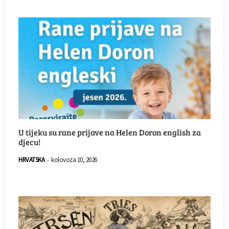
U tijeku su rane prijave na Helen Doron english za
djecu!
HRVATSKA
-
kolovoza 10, 2026