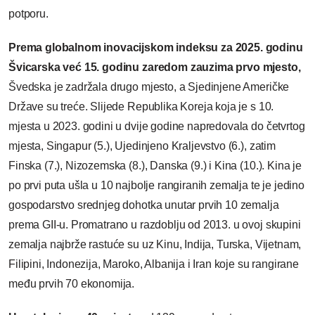
potporu.
Prema globalnom inovacijskom indeksu za 2025. godinu
Švicarska već 15. godinu zaredom zauzima prvo mjesto,
Švedska je zadržala drugo mjesto, a Sjedinjene Američke
Države su treće. Slijede Republika Koreja koja je s 10.
mjesta u 2023. godini u dvije godine napredovala do četvrtog
mjesta, Singapur (5.), Ujedinjeno Kraljevstvo (6.), zatim
Finska (7.), Nizozemska (8.), Danska (9.) i Kina (10.). Kina je
po prvi puta ušla u 10 najbolje rangiranih zemalja te je jedino
gospodarstvo srednjeg dohotka unutar prvih 10 zemalja
prema GII-u. Promatrano u razdoblju od 2013. u ovoj skupini
zemalja najbrže rastuće su uz Kinu, Indija, Turska, Vijetnam,
Filipini, Indonezija, Maroko, Albanija i Iran koje su rangirane
među prvih 70 ekonomija.