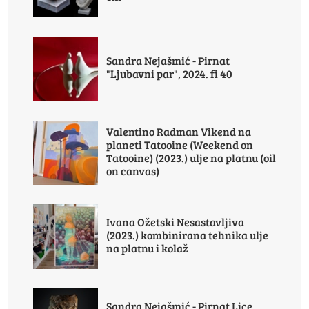
Sandra Nejašmić - Pirnat
"Ljubavni par", 2024. fi 40
Valentino Radman Vikend na
planeti Tatooine (Weekend on
Tatooine) (2023.) ulje na platnu (oil
on canvas)
Ivana Ožetski Nesastavljiva
(2023.) kombinirana tehnika ulje
na platnu i kolaž
Sandra Nejašmić - Pirnat Lice