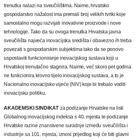
trenutka nalazi na sveučilištima. Naime, hrvatsko
gospodarstvo nažalost ima premali broj velikih tvrtki koje
samostalno mogu razvijati inovativne proizvode i nove
tehnologije. Tako da su ovoga trenutka Hrvatska javna
sveučilišta najveća inovacijska središta i obavezno ih treba
povezati s gospodarskim subjektima tako da se ponovo
uspostaviti funkcioniranje inovacijskog sustava koji u
Hrvatskoj trenutačno stagnira. Naime, već skoro pet godina
ne funkcionira krovno tijelo inovacijskog sustava, a to je
Nacionalno inovacijsko vijeće (NIV) koje bi trebalo voditi
inovacijsku politiku.
AKADEMSKI SINDIKAT
za podizanje Hrvatske na listi
Globalnog inovacijskog indeksa s 40. mjesta te podizanje
Hrvatske
razine znanstvene suradnje između sveučilišta i
industrije sa 101. mjesta,
iznosi prijedlog koji će biti glavni