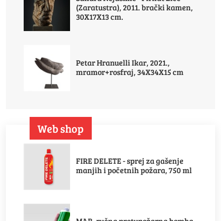
(Zaratustra), 2011. brački kamen,
30X17X13 cm.
Petar Hranuelli Ikar, 2021.,
mramor+rosfraj, 34X34X15 cm
Web shop
FIRE DELETE - sprej za gašenje
manjih i početnih požara, 750 ml
MAB, ručna protupožarna bomba,