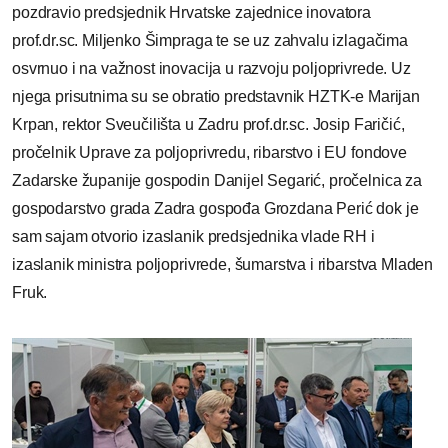
pozdravio predsjednik Hrvatske zajednice inovatora
prof.dr.sc. Miljenko Šimpraga te se uz zahvalu izlagačima
osvrnuo i na važnost inovacija u razvoju poljoprivrede. Uz
njega prisutnima su se obratio predstavnik HZTK-e Marijan
Krpan, rektor Sveučilišta u Zadru prof.dr.sc. Josip Faričić,
pročelnik Uprave za poljoprivredu, ribarstvo i EU fondove
Zadarske županije gospodin Danijel Segarić, pročelnica za
gospodarstvo grada Zadra gospođa Grozdana Perić dok je
sam sajam otvorio izaslanik predsjednika vlade RH i
izaslanik ministra poljoprivrede, šumarstva i ribarstva Mladen
Fruk.