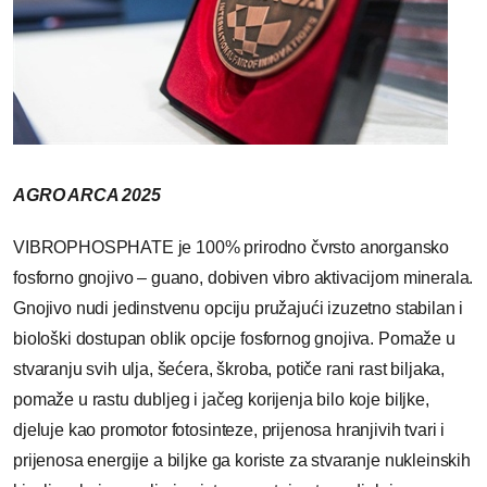
AGRO ARCA 2025
VIBROPHOSPHATE je 100% prirodno čvrsto anorgansko
fosforno gnojivo – guano, dobiven vibro aktivacijom minerala.
Gnojivo nudi jedinstvenu opciju pružajući izuzetno stabilan i
biološki dostupan oblik opcije fosfornog gnojiva. Pomaže u
stvaranju svih ulja, šećera, škroba, potiče rani rast biljaka,
pomaže u rastu dubljeg i jačeg korijenja bilo koje biljke,
djeluje kao promotor fotosinteze, prijenosa hranjivih tvari i
prijenosa energije a biljke ga koriste za stvaranje nukleinskih