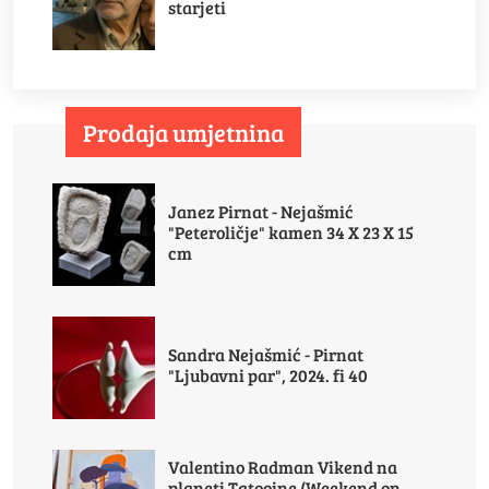
starjeti
Prodaja umjetnina
Janez Pirnat - Nejašmić
"Peteroličje" kamen 34 X 23 X 15
cm
Sandra Nejašmić - Pirnat
"Ljubavni par", 2024. fi 40
Valentino Radman Vikend na
planeti Tatooine (Weekend on