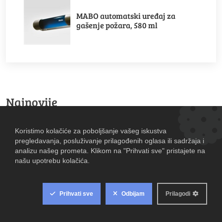
MABO automatski uređaj za
gašenje požara, 580 ml
Najnovije
MOTO FELJTON (5): Zaštitne ograde
koje spašavaju automobile, ali ubijaju
motocikliste