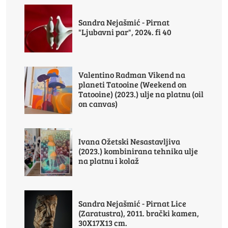
Sandra Nejašmić - Pirnat
"Ljubavni par", 2024. fi 40
Valentino Radman Vikend na
planeti Tatooine (Weekend on
Tatooine) (2023.) ulje na platnu (oil
on canvas)
Ivana Ožetski Nesastavljiva
(2023.) kombinirana tehnika ulje
na platnu i kolaž
Sandra Nejašmić - Pirnat Lice
(Zaratustra), 2011. brački kamen,
30X17X13 cm.