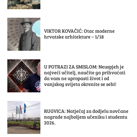
VIKTOR KOVAČIĆ: Otac moderne
hrvatske arhitekture – 1/18
U POTRAZI ZA SMISLOM: Neuspjeh je
najveći učitelj, naučite ga prihvaćati
da vam ne upropasti život i od
vanjskog svijeta okrenite se sebi!
RUGVICA: Natječaj za dodjelu novčane
nagrade najboljem učeniku i studentu
2026.