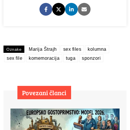
Marija Štrajh
sex files
kolumna
Oznake
sex file
komemoracija
tuga
sponzori
Povezani članci