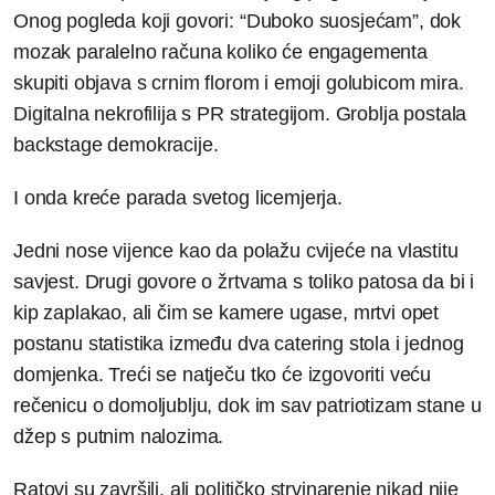
Onog pogleda koji govori: “Duboko suosjećam”, dok
mozak paralelno računa koliko će engagementa
skupiti objava s crnim florom i emoji golubicom mira.
Digitalna nekrofilija s PR strategijom. Groblja postala
backstage demokracije.
I onda kreće parada svetog licemjerja.
Jedni nose vijence kao da polažu cvijeće na vlastitu
savjest. Drugi govore o žrtvama s toliko patosa da bi i
kip zaplakao, ali čim se kamere ugase, mrtvi opet
postanu statistika između dva catering stola i jednog
domjenka. Treći se natječu tko će izgovoriti veću
rečenicu o domoljublju, dok im sav patriotizam stane u
džep s putnim nalozima.
Ratovi su završili, ali političko strvinarenje nikad nije