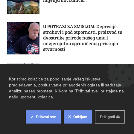
U POTRAZI ZA SMISLOM: Depresije,
strahovi i pad otpornosti, proizvod su
dvostruke prirode našeg uma i
nevjerojatno ograničenog pristupa
stvarnosti
DIGITALNA TRANZICIJA: Hrvatska je
izgradila digitalne autoceste, ali
gospodarstvo još vozi sporednim
cestama
Velika Sestra - Sex files edition by
Marija Štrajh