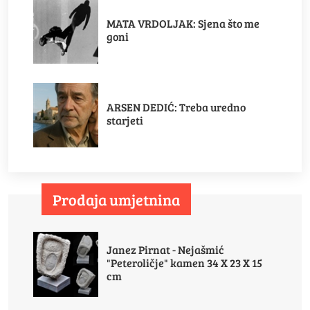
MATA VRDOLJAK: Sjena što me
goni
ARSEN DEDIĆ: Treba uredno
starjeti
Prodaja umjetnina
Janez Pirnat - Nejašmić
"Peteroličje" kamen 34 X 23 X 15
cm