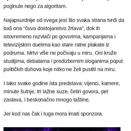
poginule nego za algoritam.
Najapsurdnije od svega jest što svaka strana tvrdi da
baš ona “čuva dostojanstvo žrtava”, dok ih
istovremeno razvlači po govorima, kampanjama i
televizijskim duelima kao stare ratne plakate iz
podruma. Mrtvi više ne počivaju u miru. Oni kruže
studijima, debatama i predizbornim sloganima poput
političkih duhova koje nitko ne želi pustiti na miru.
I tako svake godine ista predstava: vijenci, kamere,
minute šutnje, tri lažne suze, četiri govora, pet
zastava, i beskonačno mnogo taštine.
Jer kod nas čak i tuga mora imati sponzora.